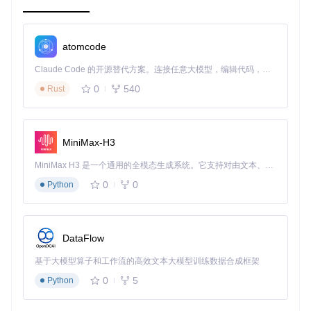
src/
: 存放项目的主要源代码文件。
support/
: 存放项目的支持文件和工具。
.gitignore
: Git 忽略文件配置。
CONTRIBUTING.md
: 贡献指南。
atomcode
LICENSE
: 项目许可证文件。
Claude Code 的开源替代方案。连接任意大模型，编辑代码，运行命令，自动验证 — 全自动执行。用 Rust 构建，极致性能。 ｜ An open-source alternative to Claude Code. Connect any LLM, edit code, run commands, and verify changes — autonomously. Built in Rust for speed. Get Started
README.md
: 项目介绍和使用说明。
USAGE.md
: 项目使用指南。
0
540
Rust
WATCHFACE.md
: 手表界面相关说明。
autocall.md
: 自动调用功能说明。
default_16MB.csv
: 默认配置文件。
MiniMax-H3
platformio.ini
: PlatformIO 配置文件。
twatch2021_4MB.csv
: 特定设备的配置文件。
MiniMax H3 是一个通用的全模态生成系统。它支持对由文本、图像、视频和音频组成的多模态上下文进行统一理解，并能生成分辨率高达 2K、时长可达 15 秒的带原生立体声音频的视频。得益于面向任务泛化的系统设计，H3 在预训练阶段就已具备广泛的多模态上下文理解与生成能力，能够出色地执行复杂的多模态指令。
0
0
2. 项目启动文件介绍
Python
项目的启动文件主要位于
src/
目录下，其中最重要的启动文
件是
src/main.cpp
。这个文件包含了项目的初始化代码和主
DataFlow
循环逻辑。
src/main.cpp
基于大模型算子和工作流的高效文本大模型训练数据合成框架
文件介绍
初始化代码
: 包括硬件初始化、蓝牙初始化、WiFi 初始化
0
5
Python
等。
主循环
: 项目的核心逻辑，处理用户输入、更新显示内容、