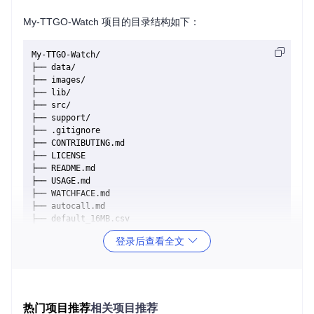
My-TTGO-Watch 项目的目录结构如下：
My-TTGO-Watch/

├── data/

├── images/

├── lib/

├── src/

├── support/

├── .gitignore

├── CONTRIBUTING.md

├── LICENSE

├── README.md

├── USAGE.md

├── WATCHFACE.md

├── autocall.md

├── default_16MB.csv

├── platformio.ini

登录后查看全文
目录介绍
data/
: 存放项目的数据文件。
images/
: 存放项目的截图和图片资源。
lib/
: 存放项目的库文件。
热门项目推荐
相关项目推荐