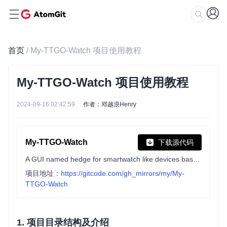
首页
/ My-TTGO-Watch 项目使用教程
My-TTGO-Watch 项目使用教程
2024-09-16 02:42:59
作者：邓越浪Henry
My-TTGO-Watch
下载源代码
A GUI named hedge for smartwatch like devices based on ESP32. Currently support for T-Watch2020 (V1,V2,V3), T-Watch2021, M5Paper, M5Core2 and native Linux support for testing.
项目地址：
https://gitcode.com/gh_mirrors/my/My-
TTGO-Watch
1. 项目目录结构及介绍