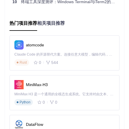
10
终端工具深度测评：Windows Terminal与iTerm2的技术抉择指南
Windows Terminal的双标签页布局，展示了命令行界面和文件
内容查看场景
iTerm2则提供了更丰富的视觉定制选项，包括半透明窗口、背
热门项目推荐
相关项目推荐
景图片和多种预设主题。其对视网膜屏幕的优化让文字显示更
加细腻，适合对视觉体验有较高要求的用户。
空间利用率
atomcode
Windows Terminal的标签页和分屏功能设计紧凑，在有限空间
内可以同时展示多个终端会话。其分屏布局采用二叉树结构，
Claude Code 的开源替代方案。连接任意大模型，编辑代码，运行命令，自动验证 — 全自动执行。用 Rust 构建，极致性能。 ｜ An open-source alternative to Claude Code. Connect any LLM, edit code, run commands, and verify changes — autonomously. Built in Rust for speed. Get Started
通过简单的快捷键即可实现窗格的水平或垂直分割。
0
544
Rust
iTerm2的分屏系统更加灵活，支持任意方向的分割和动态调
整，还可以将标签页转换为窗格，进一步提高空间利用率。对
于需要同时监控多个会话的用户来说，这一功能尤为实用。
MiniMax-H3
2. 多会话管理能力
MiniMax H3 是一个通用的全模态生成系统。它支持对由文本、图像、视频和音频组成的多模态上下文进行统一理解，并能生成分辨率高达 2K、时长可达 15 秒的带原生立体声音频的视频。得益于面向任务泛化的系统设计，H3 在预训练阶段就已具备广泛的多模态上下文理解与生成能力，能够出色地执行复杂的多模态指令。
终端工具的核心价值在于高效管理多个命令行会话，我们从会
话创建、切换和组织三个方面进行对比：
0
0
Python
评估
Windows Terminal
iTerm2
指标
DataFlow
标签