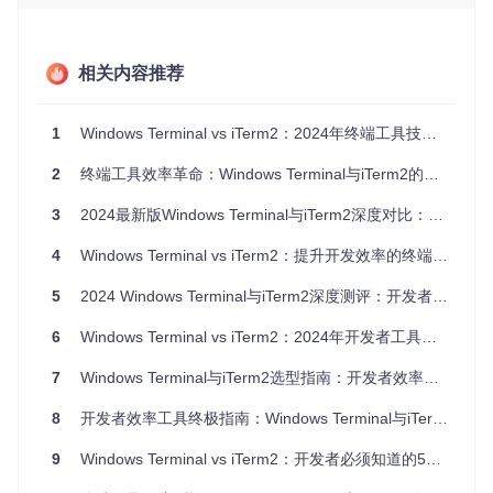
定、支持高效搜索过滤的终端工具，以快速定位关键信息。
场景三：跨平台开发
后端开发者小张同时在Windows和macOS系统上工作，需要
相关内容推荐
无缝切换WSL、PowerShell和macOS终端环境。他希望找到
一款配置便捷、在不同系统间体验一致的终端工具。
1
Windows Terminal vs iTerm2：2024年终端工具技术选型全攻略
这三个场景反映了开发者对终端工具的核心诉求：多会话管
理、高性能处理能力和跨平台兼容性。接下来，我们将从核心
2
终端工具效率革命：Windows Terminal与iTerm2的场景化决策指南
能力角度对比两款工具如何满足这些需求。
3
2024最新版Windows Terminal与iTerm2深度对比：如何通过终端工具提升开发效率
二、核心能力拆解
4
Windows Terminal vs iTerm2：提升开发效率的终端工具深度评估指南
1. 界面设计与空间利用
5
2024 Windows Terminal与iTerm2深度测评：开发者终端工具选型指南
优秀的终端界面设计应该在视觉舒适度和空间利用率之间取得
平衡。我们从以下几个维度进行评估：
6
Windows Terminal vs iTerm2：2024年开发者工具深度评测与选型指南
视觉舒适度
7
Windows Terminal与iTerm2选型指南：开发者效率对比与场景适配方案
Windows Terminal采用现代化设计语言，默认深色主题搭配C
ascadia Code等宽字体，长时间使用不易视觉疲劳。其简洁的
8
开发者效率工具终极指南：Windows Terminal与iTerm2深度对比
窗口边框和标签栏设计减少了视觉干扰，让用户可以专注于命
令行内容。
9
Windows Terminal vs iTerm2：开发者必须知道的5个关键差异