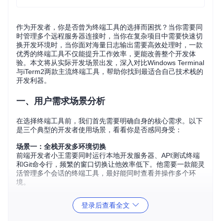
作为开发者，你是否曾为终端工具的选择而困扰？当你需要同
时管理多个远程服务器连接时，当你在复杂项目中需要快速切
换开发环境时，当你面对海量日志输出需要高效处理时，一款
优秀的终端工具不仅能提升工作效率，更能改善整个开发体
验。本文将从实际开发场景出发，深入对比Windows Terminal
与iTerm2两款主流终端工具，帮助你找到最适合自己技术栈的
开发利器。
一、用户需求场景分析
在选择终端工具前，我们首先需要明确自身的核心需求。以下
是三个典型的开发者使用场景，看看你是否感同身受：
场景一：全栈开发多环境切换
前端开发者小王需要同时运行本地开发服务器、API测试终端
和Git命令行，频繁的窗口切换让他效率低下。他需要一款能灵
活管理多个会话的终端工具，最好能同时查看并操作多个环
境。
场景二：数据科学工作流
登录后查看全文
数据分析师小李每天需要处理大量日志文件和运行数据处理脚
本，终端经常需要输出成千上万行结果。她需要一款性能稳