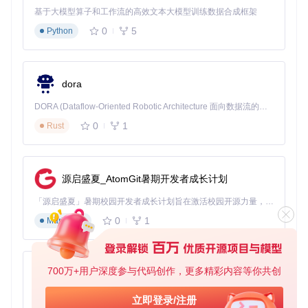
原生支持，可拖拽重排，
支持标签分组，可
页管
基于大模型算子和工作流的高效文本大模型训练数据合成框架
支持标签颜色区分
保存标签集
理
0
5
Python
分屏
水平/垂直分屏，快捷键切
任意方向分屏，支
操作
换焦点
持布局保存
会话
内置会话恢复功
支持保存和恢复会话状态
dora
恢复
能，支持热键窗口
远程
通过WSL、SSH等方式支
内置SSH集成，支
DORA (Dataflow-Oriented Robotic Architecture 面向数据流的机器人架构) 是为 AI 与具身智能机器人打造的高性能开发框架，以数据流范式重构开发逻辑，原生支持分布式部署与端边云协同 —— 无需复杂适配，即可实现一体端到端具身大小脑、VLA等模型部署，无缝衔接感知、推理、控制全链路，让 AI 能力与机器人动作深度融合。 依托 Rust 内核与零拷贝通信技术，它将具身大小脑、VLA等模型推理、多模态数据融合延迟压缩至微秒级，同时兼容 ROS2 生态与国产 AI 芯片，彻底降低具身智能机器人的开发门槛，让分布式部署下的 AI 赋能创新更高效、更灵活。
连接
持
持跳板机配置
0
1
Rust
Windows Terminal的分屏功能虽然简单，但对于大多数开发场
景已经足够。其与WSL的深度集成让Windows用户可以无缝切
换Windows和Linux环境，这是其一大优势。
源启盛夏_AtomGit暑期开发者成长计划
「源启盛夏」暑期校园开发者成长计划旨在激活校园开源力量，通过积分激励、认证扶持、资源倾斜等形式，引导高校组织和开发者完成「入驻 — 建项目 — 做贡献 — 获认证 — 得资源」的完整闭环。无论你是想带领社团入驻平台的组织者，还是希望用代码贡献证明自己的开发者，都能在这里找到属于你的成长路径。
Windows Terminal的垂直分屏布局，左侧为PowerShell，右
0
1
Markdown
侧为Linux命令行
iTerm2在会话管理方面更加成熟，特别是其"热键窗口"功能允
许用户通过全局快捷键快速调出终端，非常适合需要频繁切换
700万+用户深度参与代码创作，更多精彩内容等你共创
py-xiaozhi
终端和其他应用的场景。此外，iTerm2的标签分组功能可以将
相关会话归类管理，对多项目并行开发的用户很有帮助。
基于Python的Xiaozhi AI，适用于想要完整Xiaozhi体验而无需拥有专用硬件的用户。
立即登录/注册