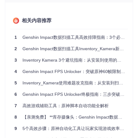
💡 小贴士：
相关内容推荐
建议同时安装x86和x64版本，确保兼容性
安装前关闭所有安全软件，避免拦截安装进程
1
Genshin Impact数据扫描工具高效排障指南：3个必知解决方案
⚠️ 注意事项：安装完成后需重启计算机，否则运行库可能无法
正常生效。如果问题依旧，检查是否有旧版本VC++组件冲
2
Genshin Impact数据扫描工具Inventory_Kamera新手入门指南
突，可使用微软官方清理工具彻底卸载后重新安装。
3
Inventory Kamera 3个避坑指南：从安装到使用的全流程解决方案
二、扫描结果混乱？游戏语言设置不当的完美解
4
Genshin Impact FPS Unlocker：突破原神60帧限制的终极工具
决办法
5
Inventory_Kamera使用难题攻克指南：从安装到扫描的3个实战技巧
使用Inventory_Kamera进行扫描时，出现文字识别错乱、数
据缺失或显示"识别失败"提示，很大概率是游戏语言设置不符
6
Genshin Impact FPS Unlocker终极指南：三步突破60帧限制
合要求导致的。
7
高效游戏辅助工具：原神脚本自动功能全解析
🔍 技术原理简析： 工具采用针对英文界面优化的OCR（光学
字符识别技术）模型，非英文界面会导致字符特征不匹配，降
8
【亲测免费】 **库存摄像头：Genshin Impact数据扫描神器**
低识别准确率。
9
5个高效步骤：原神自动化工具让玩家实现游戏效率飞跃
分步解决流程：
启动Genshin Impact游戏客户端