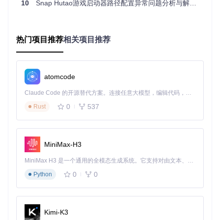
10
Snap Hutao游戏启动器路径配置异常问题分析与解决方案
按ESC键打开游戏菜单
进入设置界面选择"语言"选项
将游戏语言切换为"English"
保存设置并重启游戏
热门项目推荐
相关项目推荐
💡 小贴士：
切换语言后建议等待5分钟让资源加载完成
atomcode
扫描前确保游戏窗口处于1080P分辨率以上
Claude Code 的开源替代方案。连接任意大模型，编辑代码，运行命令，自动验证 — 全自动执行。用 Rust 构建，极致性能。 ｜ An open-source alternative to Claude Code. Connect any LLM, edit code, run commands, and verify changes — autonomously. Built in Rust for speed. Get Started
⚠️ 注意事项：部分玩家反馈切换语言后仍有识别问题，此时需
0
537
Rust
检查游戏内字体设置是否为默认，自定义字体可能影响OCR识
别效果。
三、程序被安全软件拦截？解除误报的专业处理
MiniMax-H3
方案
MiniMax H3 是一个通用的全模态生成系统。它支持对由文本、图像、视频和音频组成的多模态上下文进行统一理解，并能生成分辨率高达 2K、时长可达 15 秒的带原生立体声音频的视频。得益于面向任务泛化的系统设计，H3 在预训练阶段就已具备广泛的多模态上下文理解与生成能力，能够出色地执行复杂的多模态指令。
打开Inventory_Kamera时出现安全软件警报，或程序启动后
0
0
Python
自动关闭，这是安全软件将工具误判为潜在威胁的典型表现。
🛡️ 技术原理简析： 由于工具需要捕获游戏窗口画面并进行屏
幕分析，部分安全软件会将这种行为识别为屏幕监控或注入攻
Kimi-K3
击，从而触发防御机制。