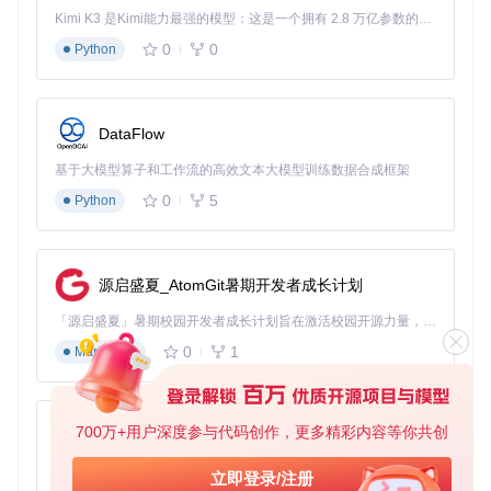
Kimi K3 是Kimi能力最强的模型：这是一个拥有 2.8 万亿参数的混合专家（MoE）模型，具备原生视觉理解能力，并支持 100 万 token 的上下文窗口。
分步解决流程：
0
0
Python
打开安全软件的防护中心
进入"信任列表"或"白名单"设置
添加InventoryKamera.exe到信任列表
允许工具通过Windows防火墙
DataFlow
重启工具验证是否正常运行
基于大模型算子和工作流的高效文本大模型训练数据合成框架
💡 小贴士：
0
5
Python
建议将工具安装目录整体添加信任，避免更新后失效
使用管理员权限运行程序可减少部分安全限制
⚠️ 注意事项：如果使用企业级安全软件，可能需要联系IT管理
源启盛夏_AtomGit暑期开发者成长计划
员添加例外规则。对于Windows Defender用户，可以在"病毒
「源启盛夏」暑期校园开发者成长计划旨在激活校园开源力量，通过积分激励、认证扶持、资源倾斜等形式，引导高校组织和开发者完成「入驻 — 建项目 — 做贡献 — 获认证 — 得资源」的完整闭环。无论你是想带领社团入驻平台的组织者，还是希望用代码贡献证明自己的开发者，都能在这里找到属于你的成长路径。
和威胁防护设置"中临时关闭"实时保护"进行测试。
0
1
Markdown
通过以上解决方案，你应该能够顺利解决Inventory_Kamera
在使用过程中遇到的常见问题。如果问题仍然存在，建议检查
工具版本是否为最新，或在项目官方社区寻求进一步技术支
持。记住，保持游戏和工具的版本同步更新，是确保Genshin
700万+用户深度参与代码创作，更多精彩内容等你共创
py-xiaozhi
Impact数据扫描体验顺畅的关键。
基于Python的Xiaozhi AI，适用于想要完整Xiaozhi体验而无需拥有专用硬件的用户。
立即登录/注册