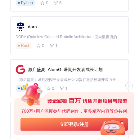
0
6
Python
dora
DORA (Dataflow-Oriented Robotic Architecture 面向数据流的机器人架构) 是为 AI 与具身智能机器人打造的高性能开发框架，以数据流范式重构开发逻辑，原生支持分布式部署与端边云协同 —— 无需复杂适配，即可实现一体端到端具身大小脑、VLA等模型部署，无缝衔接感知、推理、控制全链路，让 AI 能力与机器人动作深度融合。 依托 Rust 内核与零拷贝通信技术，它将具身大小脑、VLA等模型推理、多模态数据融合延迟压缩至微秒级，同时兼容 ROS2 生态与国产 AI 芯片，彻底降低具身智能机器人的开发门槛，让分布式部署下的 AI 赋能创新更高效、更灵活。
0
1
Rust
源启盛夏_AtomGit暑期开发者成长计划
「源启盛夏」暑期校园开发者成长计划旨在激活校园开源力量，通过积分激励、认证扶持、资源倾斜等形式，引导高校组织和开发者完成「入驻 — 建项目 — 做贡献 — 获认证 — 得资源」的完整闭环。无论你是想带领社团入驻平台的组织者，还是希望用代码贡献证明自己的开发者，都能在这里找到属于你的成长路径。
0
1
Markdown
700万+用户深度参与代码创作，更多精彩内容等你共创
py-xiaozhi
基于Python的Xiaozhi AI，适用于想要完整Xiaozhi体验而无需拥有专用硬件的用户。
立即登录/注册
0
1
Python