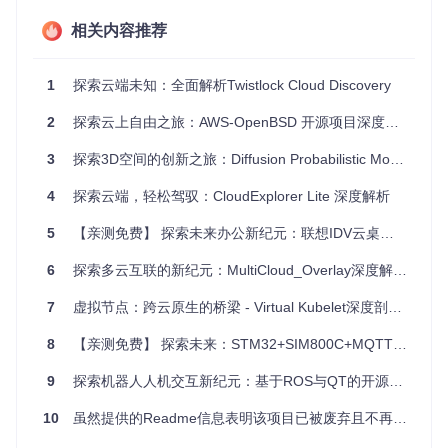
应用场景
相关内容推荐
KubeCarrier适合于那些在多个Kubernetes集群之间需要协调
资源和应用的企业，特别是在以下场景中：
1
探索云端未知：全面解析Twistlock Cloud Discovery
多数据中心或地理分散的部署
：可以通过KubeCarrier来管
理和调度跨地域的资源，以适应高可用性和灾难恢复的需
2
探索云上自由之旅：AWS-OpenBSD 开源项目深度解析与应用
求。
3
探索3D空间的创新之旅：Diffusion Probabilistic Models在点云生成中的应用
大型组织的内部服务共享
：允许部门或团队在其自己的Kub
ernetes集群上运行应用，同时通过KubeCarrier将这些服务
4
探索云端，轻松驾驭：CloudExplorer Lite 深度解析
暴露给整个组织。
平台即服务平台(PaaS)
：构建PaaS时，KubeCarrier可以帮
5
【亲测免费】 探索未来办公新纪元：联想IDV云桌面客户端安装之旅
助自动化服务的发布、管理和权限控制。
6
探索多云互联的新纪元：MultiCloud_Overlay深度解析与推荐
项目特点
7
虚拟节点：跨云原生的桥梁 - Virtual Kubelet深度剖析与应用推荐
KubeCarrier的特点鲜明，包括但不限于：
8
【亲测免费】 探索未来：STM32+SIM800C+MQTT，打造您的物联网高效连接方案
高抽象层操作
：它不仅仅关注工作负载分布，更专注于应用
程序级别的跨集群操作。
9
探索机器人人机交互新纪元：基于ROS与QT的开源项目推荐
低耦合性
：与OLM和Crossplane等工具兼容，可以一起使
10
用以实现更强大的功能。
虽然提供的Readme信息表明该项目已被废弃且不再维护，但为了响应请求并基于该提示构建一个概念性的推荐框架，我们可以想象如果这个项目在活跃时的情况，并围绕假设的“类似Convox”的概念进行构思。请注意，以下内容是基于假设的情境编写的，实际中应参照最新的项目状态。
未来路线图
：明确的版本计划，持续改进核心功能，并逐步