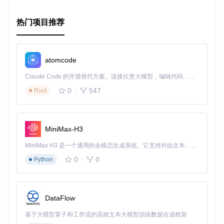
引入审计日志、用户界面以及与其他系统的整合。
为了获取更多详细信息，您可以访问
热门项目推荐
官方文档
，或直接参与Git
Hub社区进行讨论和贡献。
KubeCarrier为我们提供了一种全新的方式来管理和运营复杂
的云环境，让多集群管理变得简单而高效。无论你是开发者、
atomcode
运维人员还是云架构师，都不妨尝试这个令人兴奋的开源项
目，一同探索未来云环境的无限可能。
Claude Code 的开源替代方案。连接任意大模型，编辑代码，运行命令，自动验证 — 全自动执行。用 Rust 构建，极致性能。 ｜ An open-source alternative to Claude Code. Connect any LLM, edit code, run commands, and verify changes — autonomously. Built in Rust for speed. Get Started
0
547
Rust
MiniMax-H3
MiniMax H3 是一个通用的全模态生成系统。它支持对由文本、图像、视频和音频组成的多模态上下文进行统一理解，并能生成分辨率高达 2K、时长可达 15 秒的带原生立体声音频的视频。得益于面向任务泛化的系统设计，H3 在预训练阶段就已具备广泛的多模态上下文理解与生成能力，能够出色地执行复杂的多模态指令。
0
0
Python
DataFlow
基于大模型算子和工作流的高效文本大模型训练数据合成框架