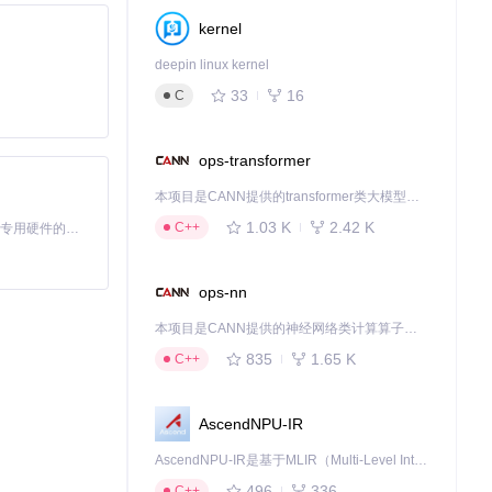
kernel
deepin linux kernel
33
16
C
ops-transformer
本项目是CANN提供的transformer类大模型算子库，实现网络在NPU上加速计算。
1.03 K
2.42 K
C++
基于Python的Xiaozhi AI，适用于想要完整Xiaozhi体验而无需拥有专用硬件的用户。
ops-nn
本项目是CANN提供的神经网络类计算算子库，实现网络在NPU上加速计算。
835
1.65 K
C++
AscendNPU-IR
AscendNPU-IR是基于MLIR（Multi-Level Intermediate Representation）构建的，面向昇腾亲和算子编译时使用的中间表示，提供昇腾完备表达能力，通过编译优化提升昇腾AI处理器计算效率，支持通过生态框架使能昇腾AI处理器与深度调优
496
336
C++