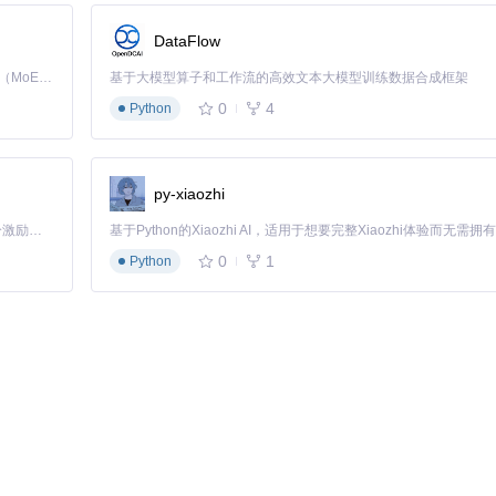
DataFlow
Kimi K3 是Kimi能力最强的模型：这是一个拥有 2.8 万亿参数的混合专家（MoE）模型，具备原生视觉理解能力，并支持 100 万 token 的上下文窗口。
基于大模型算子和工作流的高效文本大模型训练数据合成框架
0
4
Python
py-xiaozhi
「源启盛夏」暑期校园开发者成长计划旨在激活校园开源力量，通过积分激励、认证扶持、资源倾斜等形式，引导高校组织和开发者完成「入驻 — 建项目 — 做贡献 — 获认证 — 得资源」的完整闭环。无论你是想带领社团入驻平台的组织者，还是希望用代码贡献证明自己的开发者，都能在这里找到属于你的成长路径。
0
1
Python