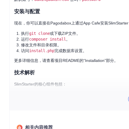
安装与配置
现在，你可以直接在Pagodabox上通过App Cafe安装SlimSta
执行
git clone
或下载ZIP文件。
运行
composer install
。
修改文件和目录权限。
访问
install.php
完成数据库设置。
更多详细信息，请查看项目README的“Installation”部分。
技术解析
SlimStarter的核心组件包括：
Slim Framework
：一个轻量级的PHP微服务框架，用于快速
Laravel的Eloquent
：ORM（对象关系映射），提供简洁的
Twig
：强大的模板引擎，可编写清晰的HTML代码。
Sentry
：用于用户认证。
Slim-facade
：基于Laravel的facade模式，简化对Slim AP
所有这些组件的集成使得SlimStarter成为一个灵活且易于维护
相关内容推荐