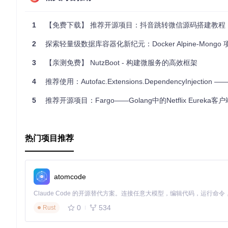
应用场景
1
【免费下载】 推荐开源项目：抖音跳转微信源码搭建教程，支持抖音
SlimStarter适用于各种简单到复杂的应用程序开发，特别是适
2
探索轻量级数据库容器化新纪元：Docker Alpine-Mongo 项目
快速构建RESTful API。
3
【亲测免费】 NutzBoot - 构建微服务的高效框架
创建轻量化的企业后台管理系统。
微服务架构中的单点登录系统。
4
推荐使用：Autofac.Extensions.DependencyInjection —— 微软.NET下
项目特点
5
推荐开源项目：Fargo——Golang中的Netflix Eureka客户
MVC架构
：清晰的分层设计，便于代码组织和扩展。
静态接口
：通过Slim-facade实现类似Laravel的静态调
热门项目推荐
自动安装与配置
：一键式安装流程，快速开始你的项目。
强大的路由系统
：支持多种路由定义方式，如闭包、控制器
Eloquent ORM
：强大的数据处理能力，提供面向对象的数
Twig模板引擎
：便捷的模板渲染机制，支持继承和块操作。
atomcode
中间件支持
：通过中间件实现请求过滤、权限验证等功能。
自定义事件与钩子
：灵活地插入和控制应用程序生命周期。
0
534
Rust
SlimStarter将为你带来流畅的开发体验，让你专注于业务