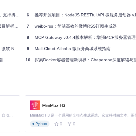
星图小风车
6
推荐开源项目：NodeJS RESTful API 微服务启动器 v1.
合以下场景：
解析与推荐
7
weibo-rss：简洁高效的微博RSS订阅生成器
8
MCP Gateway v0.4.4版本解析：增强MCP服务器
的依赖注入神器
9
Mall-Cloud-Alibaba 微服务商城系统指南
端
10
探索Docker容器管理新境界：Chaperone深度解读与
用方式，提高开发效率。
方法、中间件和资源路由。
据操作。
MiniMax-H3
Claude Code 的开源替代方案。连接任意大模型，编辑代码，运行命令，自动验证 — 全自动执行。用 Rust 构建，极致性能。 ｜ An open-source alternative to Claude Code. Connect any LLM, edit code, run commands, and verify changes — autonomously. Built in Rust for speed. Get Started
0
0
Python
逻辑，而不是基础设施。立即开始，创建属于你的高效应用吧！