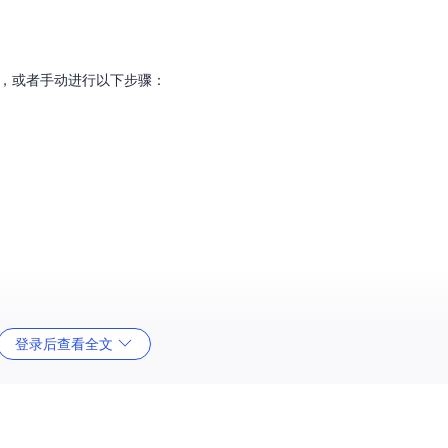
rter，或者手动进行以下步骤：
构建API和服务。
登录后查看全文
数据库操作接口。
I的调用。
的应用开发基础。