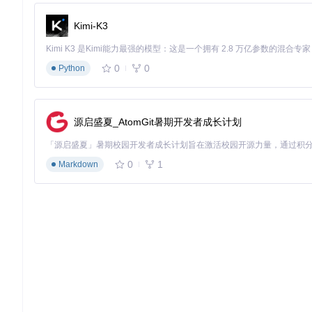
Kimi-K3
0
0
Python
源启盛夏_AtomGit暑期开发者成长计划
0
1
Markdown