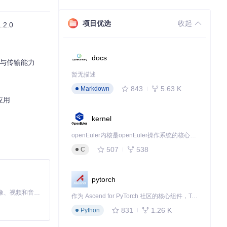
项目优选
收起
2.0
docs
管理与传输能力
暂无描述
843
5.63 K
Markdown
应用
kernel
openEuler内核是openEuler操作系统的核心，既是系统性能与稳定性的基石，也是连接处理器、设备与服务的桥梁。
507
538
C
pytorch
MiniMax H3 是一个通用的全模态生成系统。它支持对由文本、图像、视频和音频组成的多模态上下文进行统一理解，并能生成分辨率高达 2K、时长可达 15 秒的带原生立体声音频的视频。得益于面向任务泛化的系统设计，H3 在预训练阶段就已具备广泛的多模态上下文理解与生成能力，能够出色地执行复杂的多模态指令。
作为 Ascend for PyTorch 社区的核心组件，TorchNPU 是昇腾专为 PyTorch 打造的深度学习适配插件，使 PyTorch 框架能够直接调用昇腾 NPU，为开发者提供昇腾 AI 处理器的超强算力。
831
1.26 K
Python