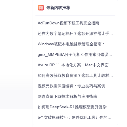
最新内容推荐
AcFunDown视频下载工具完全指南
还在为数字笔记抓狂？这款开源神器让手写批注效率提升300%
Windows笔记本电池健康管理全指南：从根源解决电池损耗问题
gmx_MMPBSA分子间相互作用索引错误的深度诊断与解决
Axure RP 11 本地化方案：Mac中文界面优化与原型设计工具汉化全指南
如何高效获取教育资源？这款工具让教材下载效率提升80%
视频元数据深度编辑：专业技巧与案例
网盘直链下载技术解析与应用指南
如何用DeepSeek-R1推理模型提升复杂任务解决能力：完整指南
5个突破瓶颈技巧：硬件优化工具让你的电脑性能提升30%