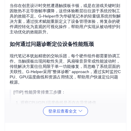
当你在创意设计时突然遭遇触摸板卡顿，或是在游戏关键时刻
因散热不足导致帧率骤降，这些体验断层往往源于系统控制工
具的效能不足。G-Helper作为华硕笔记本的轻量级系统控制解
决方案，通过技术赋能重新定义了设备管理体验，将复杂的硬
件调控转化为直观的可视化操作，帮助用户实现从被动维护到
主动优化的效能跃升。
如何通过问题诊断定位设备性能瓶颈
现代笔记本犹如精密的交响乐团，每个硬件组件都需要协调工
作。当触摸板出现间歇性失灵、风扇噪音异常或性能波动时，
传统解决方案往往局限于单一功能修复，而忽略了系统层面的
关联性。G-Helper采用"整体诊断" approach，通过实时监控C
PU、GPU温度曲线和资源占用情况，帮助用户快速定位问题
根源。
[!TIP] 性能异常排查三步骤：
观察CPU/GPU温度曲线是否存在异常峰值
检查风扇转速与温度变化是否呈线性关系
登录后查看全文
验证电源模式设置与实际使用场景是否匹配
G-Helper配合系统监控工具展示的硬件性能数据，可直观识别