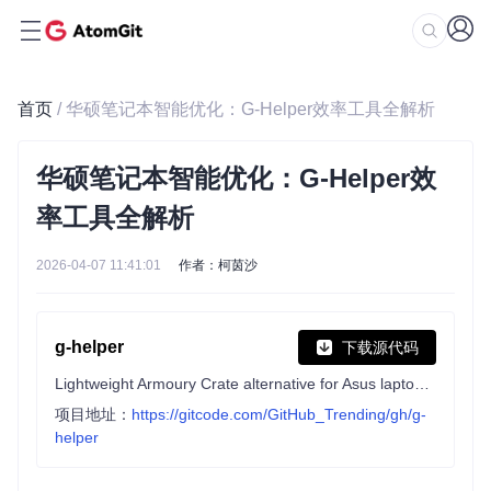
首页
/ 华硕笔记本智能优化：G-Helper效率工具全解析
华硕笔记本智能优化：G-Helper效
率工具全解析
2026-04-07 11:41:01
作者：柯茵沙
g-helper
下载源代码
Lightweight Armoury Crate alternative for Asus laptops with nearly the same functionality. Works with ROG Zephyrus, Flow, TUF, Strix, Scar, ProArt, Vivobook, Zenbook, Expertbook, ROG Ally, and many more.
项目地址：
https://gitcode.com/GitHub_Trending/gh/g-
helper