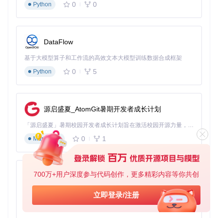
0
0
Python
运行游戏测试帧率波动是否在可接受范围
深色主题下的G-Helper界面，适合夜间游戏环境使用
DataFlow
[!TIP] 优化效果验证：使用游戏内帧率显示工具，比较优化
前后的平均帧率和稳定性差异，通常可获得10-15%的性能
基于大模型算子和工作流的高效文本大模型训练数据合成框架
提升。
0
5
Python
如何通过进阶功能实现个性化设备管理
G-Helper的强大之处在于其模块化设计，除了核心的性能控制
源启盛夏_AtomGit暑期开发者成长计划
外，还提供了丰富的扩展功能：
「源启盛夏」暑期校园开发者成长计划旨在激活校园开源力量，通过积分激励、认证扶持、资源倾斜等形式，引导高校组织和开发者完成「入驻 — 建项目 — 做贡献 — 获认证 — 得资源」的完整闭环。无论你是想带领社团入驻平台的组织者，还是希望用代码贡献证明自己的开发者，都能在这里找到属于你的成长路径。
Anime Matrix自定义
：个性化设置华硕笔记本A面LED矩阵
0
1
Markdown
显示内容
电池保护模式
：设置充电阈值，延长电池使用寿命
键盘背光控制
：调整RGB背光效果和亮度，平衡视觉体验与
功耗
700万+用户深度参与代码创作，更多精彩内容等你共创
py-xiaozhi
风险控制与系统维护
基于Python的Xiaozhi AI，适用于想要完整Xiaozhi体验而无需拥有专用硬件的用户。
技术优化过程中，风险控制至关重要。G-Helper通过三重保护
立即登录/注册
机制确保系统安全：
0
1
Python