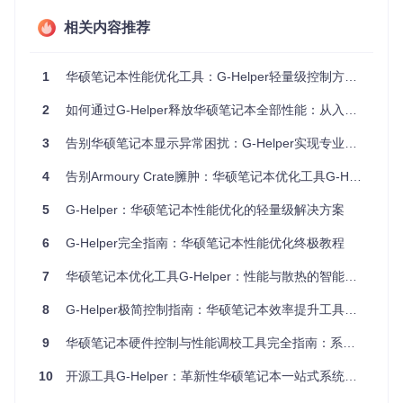
性能瓶颈
相关内容推荐
如何通过G-Helper实现全维度效能优化
1
华硕笔记本性能优化工具：G-Helper轻量级控制方案深度解析
G-Helper作为Armoury Crate的轻量级替代方案，其核心价值
在于将专业级硬件控制功能封装为用户友好的操作界面。与传
2
如何通过G-Helper释放华硕笔记本全部性能：从入门到精通
统工具相比，它犹如给笔记本配备了"智能管家"，能够根据使
用场景自动调节系统资源分配。
3
告别华硕笔记本显示异常困扰：G-Helper实现专业显示优化
核心功能解析
4
告别Armoury Crate臃肿：华硕笔记本优化工具G-Helper轻量解决方案
动态性能调节
：通过滑动条直观设置CPU/GPU功率限制，
平衡性能与功耗
5
G-Helper：华硕笔记本性能优化的轻量级解决方案
自定义风扇曲线
：可视化调整风扇转速与温度的对应关系，
实现静音与散热的个性化平衡
6
G-Helper完全指南：华硕笔记本性能优化终极教程
多模式快速切换
：提供Silent/Balanced/Turbo等预设模式，
满足办公、创作、游戏等不同场景需求
7
华硕笔记本优化工具G-Helper：性能与散热的智能平衡方案
8
G-Helper极简控制指南：华硕笔记本效率提升工具详解
G-Helper主界面展示了性能模式选择、风扇曲线调节和电源管
理等核心功能
9
华硕笔记本硬件控制与性能调校工具完全指南：系统资源优化与个性化配置方案
知识拓展：风扇曲线工作原理
10
开源工具G-Helper：革新性华硕笔记本一站式系统控制解决方案
如何通过G-Helper实施系统化设备优化