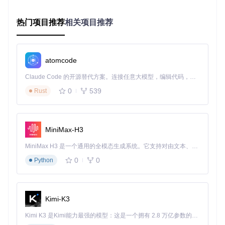
场景化部署指南：游戏玩家优化方案
热门项目推荐
相关项目推荐
环境准备
连接电源适配器以获得最大性能释放
atomcode
关闭后台不必要的应用程序，减少资源占用
确保笔记本放置在硬质平面上，保持通风良好
Claude Code 的开源替代方案。连接任意大模型，编辑代码，运行命令，自动验证 — 全自动执行。用 Rust 构建，极致性能。 ｜ An open-source alternative to Claude Code. Connect any LLM, edit code, run commands, and verify changes — autonomously. Built in Rust for speed. Get Started
0
539
Rust
性能配置
// 示例：设置Turbo模式的核心代码逻辑
public
void
SetTurboMode
()
MiniMax-H3
{

    SetPowerLimit(
135
); 
// 设置CPU功率限制为135W
MiniMax H3 是一个通用的全模态生成系统。它支持对由文本、图像、视频和音频组成的多模态上下文进行统一理解，并能生成分辨率高达 2K、时长可达 15 秒的带原生立体声音频的视频。得益于面向任务泛化的系统设计，H3 在预训练阶段就已具备广泛的多模态上下文理解与生成能力，能够出色地执行复杂的多模态指令。
    SetFanProfile(
"Turbo"
); 
// 应用Turbo风扇曲线
0
0
Python
    SetGpuMode(
"Ultimate"
); 
// 启用GPU终极性能模式
操作验证点
Kimi-K3
观察界面右侧CPU/GPU温度是否稳定在85°C以下
Kimi K3 是Kimi能力最强的模型：这是一个拥有 2.8 万亿参数的混合专家（MoE）模型，具备原生视觉理解能力，并支持 100 万 token 的上下文窗口。
确认风扇转速根据负载自动调节