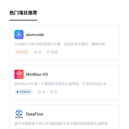
热门项目推荐
atomcode
Claude Code 的开源替代方案。连接任意大模型，编辑代码，运行命令，自动验证 — 全自动执行。用 Rust 构建，极致性能。 ｜ An open-source alternative to Claude Code. Connect any LLM, edit code, run commands, and verify changes — autonomously. Built in Rust for speed. Get Started
0
545
Rust
MiniMax-H3
MiniMax H3 是一个通用的全模态生成系统。它支持对由文本、图像、视频和音频组成的多模态上下文进行统一理解，并能生成分辨率高达 2K、时长可达 15 秒的带原生立体声音频的视频。得益于面向任务泛化的系统设计，H3 在预训练阶段就已具备广泛的多模态上下文理解与生成能力，能够出色地执行复杂的多模态指令。
0
0
Python
DataFlow
基于大模型算子和工作流的高效文本大模型训练数据合成框架