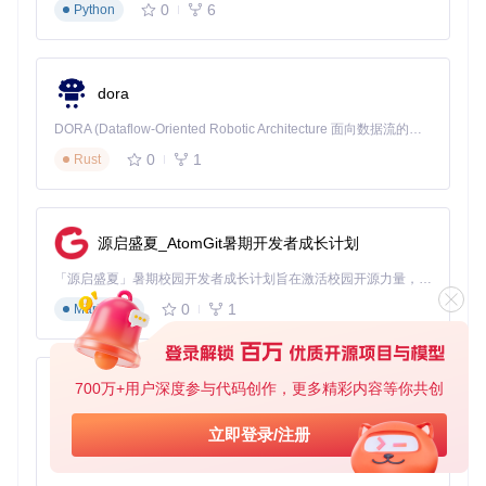
0
6
Python
dora
DORA (Dataflow-Oriented Robotic Architecture 面向数据流的机器人架构) 是为 AI 与具身智能机器人打造的高性能开发框架，以数据流范式重构开发逻辑，原生支持分布式部署与端边云协同 —— 无需复杂适配，即可实现一体端到端具身大小脑、VLA等模型部署，无缝衔接感知、推理、控制全链路，让 AI 能力与机器人动作深度融合。 依托 Rust 内核与零拷贝通信技术，它将具身大小脑、VLA等模型推理、多模态数据融合延迟压缩至微秒级，同时兼容 ROS2 生态与国产 AI 芯片，彻底降低具身智能机器人的开发门槛，让分布式部署下的 AI 赋能创新更高效、更灵活。
0
1
Rust
源启盛夏_AtomGit暑期开发者成长计划
「源启盛夏」暑期校园开发者成长计划旨在激活校园开源力量，通过积分激励、认证扶持、资源倾斜等形式，引导高校组织和开发者完成「入驻 — 建项目 — 做贡献 — 获认证 — 得资源」的完整闭环。无论你是想带领社团入驻平台的组织者，还是希望用代码贡献证明自己的开发者，都能在这里找到属于你的成长路径。
0
1
Markdown
700万+用户深度参与代码创作，更多精彩内容等你共创
py-xiaozhi
基于Python的Xiaozhi AI，适用于想要完整Xiaozhi体验而无需拥有专用硬件的用户。
立即登录/注册
0
1
Python