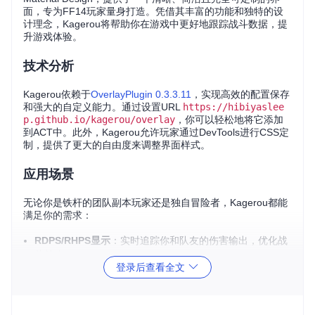
面，专为FF14玩家量身打造。凭借其丰富的功能和独特的设
计理念，Kagerou将帮助你在游戏中更好地跟踪战斗数据，提
升游戏体验。
技术分析
Kagerou依赖于
OverlayPlugin 0.3.3.11
，实现高效的配置保存
和强大的自定义能力。通过设置URL
https://hibiyaslee
p.github.io/kagerou/overlay
，你可以轻松地将它添加
到ACT中。此外，Kagerou允许玩家通过DevTools进行CSS定
制，提供了更大的自由度来调整界面样式。
应用场景
无论你是铁杆的团队副本玩家还是独自冒险者，Kagerou都能
满足你的需求：
RDPS/RHPS显示
：实时追踪你和队友的伤害输出，优化战
斗策略。
登录后查看全文
Solo模式
：单人游戏时也能方便地查看战斗数据。
历史查询
：回顾过往战斗表现，分析改进空间。
宠物统计合并/分离
：一键整合或区分宠物的战斗统计数
据。