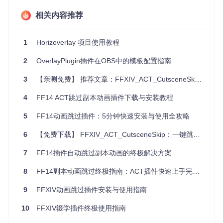
姓名模糊/显示
：保护他人隐私，同时确保关键信息一目了
相关内容推荐
然。
项目特点
1
Horizoverlay 项目使用教程
现代感设计
：采用Material Design，呈现时尚而专业的视
2
OverlayPlugin插件在OBS中的模板配置指南
觉效果。
高度配置
：无需Notepad，直接在设置窗口进行调整，并
3
【亲测免费】 推荐文章：FFXIV_ACT_CutsceneSkip - FF14副本动画的高效跳过工具
能保存设置。
4
FF14 ACT跳过副本动画插件下载与安装教程
自定义CSS
：对界面不满意？打开DevTools，按照自己的
喜好调整CSS样式。
5
FF14动画跳过插件：5分钟快速安装与使用全攻略
多语言支持
：已支持韩语和英语，并可以扩展其他语言。
6
【免费下载】 FFXIV_ACT_CutsceneSkip：一键跳过FF14副本动画的高效工具
Kagerou致力于不断改进，开发者欢迎反馈建议以及代码贡
献，共同打造更完美的FF14游戏辅助工具。
7
FF14插件自动跳过副本动画的终极解决方案
最后，别忘了，Kagerou遵循GPLv3许可协议，这意味着你可
以自由地使用、修改和分享这个项目。
8
FF14副本动画跳过终极指南：ACT插件快速上手完整教程
如果你是FF14的爱好者，想要一个既美观又实用的游戏伴
9
FFXIV动画跳过插件安装与使用指南
侣，Kagerou绝对值得你拥有。立即试用，开启你的FF14新篇
章吧！
10
FFXIV辍学插件终极使用指南