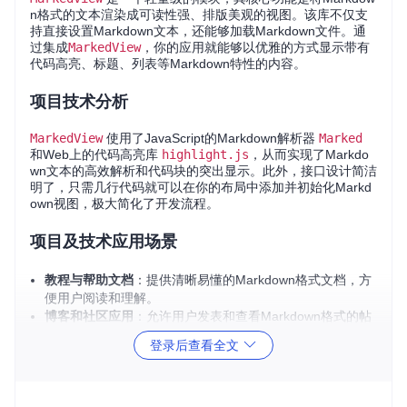
n格式的文本渲染成可读性强、排版美观的视图。该库不仅支
持直接设置Markdown文本，还能够加载Markdown文件。通
过集成
MarkedView
，你的应用就能够以优雅的方式显示带有
代码高亮、标题、列表等Markdown特性的内容。
项目技术分析
MarkedView
使用了JavaScript的Markdown解析器
Marked
和Web上的代码高亮库
highlight.js
，从而实现了Markdo
wn文本的高效解析和代码块的突出显示。此外，接口设计简洁
明了，只需几行代码就可以在你的布局中添加并初始化Markd
own视图，极大简化了开发流程。
项目及技术应用场景
教程与帮助文档
：提供清晰易懂的Markdown格式文档，方
便用户阅读和理解。
博客和社区应用
：允许用户发表和查看Markdown格式的帖
子，提高内容的表现力。
登录后查看全文
笔记应用
：用户可以直接编写Markdown格式的笔记，并实
时预览效果。
源码阅读器
：在应用内展示代码库的README或其他文