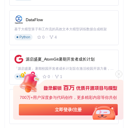
DataFlow
基于大模型算子和工作流的高效文本大模型训练数据合成框架
0
4
Python
源启盛夏_AtomGit暑期开发者成长计划
「源启盛夏」暑期校园开发者成长计划旨在激活校园开源力量，通过积分激励、认证扶持、资源倾斜等形式，引导高校组织和开发者完成「入驻 — 建项目 — 做贡献 — 获认证 — 得资源」的完整闭环。无论你是想带领社团入驻平台的组织者，还是希望用代码贡献证明自己的开发者，都能在这里找到属于你的成长路径。
0
1
Markdown
700万+用户深度参与代码创作，更多精彩内容等你共创
py-xiaozhi
基于Python的Xiaozhi AI，适用于想要完整Xiaozhi体验而无需拥有专用硬件的用户。
立即登录/注册
0
1
Python