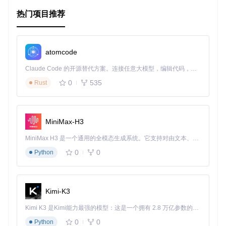
档，代码高亮增强可读性。
热门项目推荐
项目特点
易于集成
：简单的XML布局引入和Java代码调用，即可快
atomcode
速实现Markdown文本展示。
实时渲染
：支持Markdown文本的实时预览，提升用户体
Claude Code 的开源替代方案。连接任意大模型，编辑代码，运行命令，自动验证 — 全自动执行。用 Rust 构建，极致性能。 ｜ An open-source alternative to Claude Code. Connect any LLM, edit code, run commands, and verify changes — autonomously. Built in Rust for speed. Get Started
验。
0
535
代码高亮
：集成
highlight.js
，自动对代码块进行语法高
Rust
亮，使代码更易读。
灵活性
：可根据需求禁用代码块的滚动功能，满足不同场景
的需求。
MiniMax-H3
MIT许可
：开源且免费，允许在商业项目中自由使用。
MiniMax H3 是一个通用的全模态生成系统。它支持对由文本、图像、视频和音频组成的多模态上下文进行统一理解，并能生成分辨率高达 2K、时长可达 15 秒的带原生立体声音频的视频。得益于面向任务泛化的系统设计，H3 在预训练阶段就已具备广泛的多模态上下文理解与生成能力，能够出色地执行复杂的多模态指令。
要开始使用
MarkedView
，只需在你的
build.gradle
文件中
添加依赖，然后通过XML或Java代码将其嵌入到你的布局中，
0
0
Python
即可轻松享受Markdown带来的便利。
如果你正在寻找一个可靠且灵活的Android Markdown查看
器，那么
MarkedView
无疑是值得尝试的选择。现在就加入这
Kimi-K3
个社区，开始你的Markdown之旅吧！
Kimi K3 是Kimi能力最强的模型：这是一个拥有 2.8 万亿参数的混合专家（MoE）模型，具备原生视觉理解能力，并支持 100 万 token 的上下文窗口。
0
0
Python