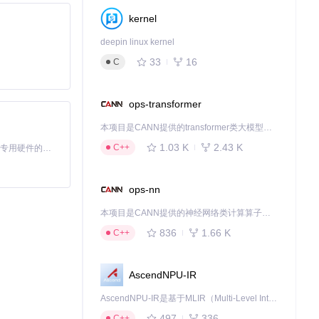
kernel
deepin linux kernel
33
16
C
ops-transformer
本项目是CANN提供的transformer类大模型算子库，实现网络在NPU上加速计算。
1.03 K
2.43 K
C++
基于Python的Xiaozhi AI，适用于想要完整Xiaozhi体验而无需拥有专用硬件的用户。
ops-nn
本项目是CANN提供的神经网络类计算算子库，实现网络在NPU上加速计算。
836
1.66 K
C++
AscendNPU-IR
AscendNPU-IR是基于MLIR（Multi-Level Intermediate Representation）构建的，面向昇腾亲和算子编译时使用的中间表示，提供昇腾完备表达能力，通过编译优化提升昇腾AI处理器计算效率，支持通过生态框架使能昇腾AI处理器与深度调优
497
336
C++