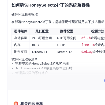
如何确认HoneySelect2补丁的系统兼容性
硬件环境检测标准
在部署HoneySelect2补丁前，需确保硬件配置满足以下技术指标
硬件组件
最低配置
推荐配置
检测方法
存储容量
2GB可用空间
4GB可用空间
df -h
查看磁盘
内存
free -m
检查内
8GB
16GB
图形支持
dxdiag
命令验
DirectX 11
DirectX 12
软件环境准备清单
完整安装的HoneySelect2游戏客户端
.NET Framework 4.8或更高版本运行时
管理员权限的系统账户
临时关闭实时防护软件
如何获取与部署HoneySelect2补丁
补丁获取的两种实现方案
相关内容推荐
方案一：使用Git命令克隆仓库