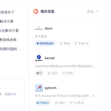
项目优选
收起
t2游戏补丁
工具解决方案
docs
全方位解决方案
暂无描述
2完整游戏体验
843
5.64 K
Markdown
问题的完整方案
kernel
openEuler内核是openEuler操作系统的核心，既是系统性能与稳定性的基石，也是连接处理器、设备与服务的桥梁。
507
539
C
pytorch
MiniMax H3 是一个通用的全模态生成系统。它支持对由文本、图像、视频和音频组成的多模态上下文进行统一理解，并能生成分辨率高达 2K、时长可达 15 秒的带原生立体声音频的视频。得益于面向任务泛化的系统设计，H3 在预训练阶段就已具备广泛的多模态上下文理解与生成能力，能够出色地执行复杂的多模态指令。
作为 Ascend for PyTorch 社区的核心组件，TorchNPU 是昇腾专为 PyTorch 打造的深度学习适配插件，使 PyTorch 框架能够直接调用昇腾 NPU，为开发者提供昇腾 AI 处理器的超强算力。
831
1.26 K
Python