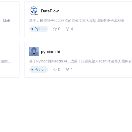
DataFlow
Kimi K3 是Kimi能力最强的模型：这是一个拥有 2.8 万亿参数的混合专家（MoE）模型，具备原生视觉理解能力，并支持 100 万 token 的上下文窗口。
基于大模型算子和工作流的高效文本大模型训练数据合成框架
0
4
Python
，配置文件位于
HS2_Data/Config/translation.ini
：
py-xiaozhi
「源启盛夏」暑期校园开发者成长计划旨在激活校园开源力量，通过积分激励、认证扶持、资源倾斜等形式，引导高校组织和开发者完成「入驻 — 建项目 — 做贡献 — 获认证 — 得资源」的完整闭环。无论你是想带领社团入驻平台的组织者，还是希望用代码贡献证明自己的开发者，都能在这里找到属于你的成长路径。
0
1
Python