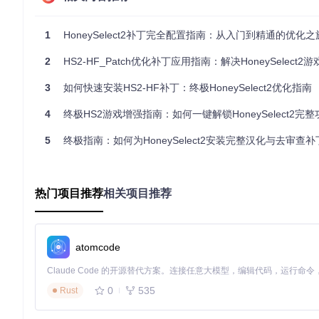
git 
clone
1
HoneySelect2补丁完全配置指南：从入门到精通的优化之
cd
 HS2-HF_Patch

2
HS2-HF_Patch优化补丁应用指南：解决HoneySelect2游戏体验问
3
如何快速安装HS2-HF补丁：终极HoneySelect2优化指南
方案二：手动下载与验证
4
访问项目仓库下载最新稳定版压缩包
终极HS2游戏增强指南：如何一键解锁HoneySelect2完
验证文件哈希值确保完整性
5
终极指南：如何为HoneySelect2安装完整汉化与去审查补
sha256sum
解压至游戏根目录
安装流程的技术实现
热门项目推荐
相关项目推荐
执行安装程序
wine patch.iss  
# Linux系统
.\patch.iss     
# Windows系统
atomcode
配置安装选项（通过命令行参数预设）
0
535
Rust
验证安装结果