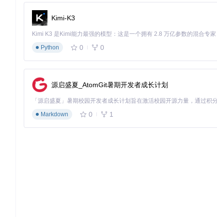
ls
Kimi-K3
HoneySelect2补丁核心功能的技术实现
0
0
Python
多语言翻译系统配置
翻译模块采用基于规则的文本替换与AI辅助翻译结合的实现方式
源启盛夏_AtomGit暑期开发者成长计划
[TranslationService]
Provider
=Hybrid          
; 混合翻译模式
0
1
Markdown
PrimaryEngine
=Google     
; 主翻译引擎
FallbackEngine
=DeepL     
; 备用翻译引擎
CacheDirectory
=./cache   
; 翻译缓存路径
MaxCacheSize
=
1024
; 缓存大小限制(MB)
[LanguagePacks]
Active
=en,zh-CN,ja       
; 启用的语言包
Default
=zh-CN            
; 默认语言
内容解锁功能的工作原理
补丁通过内存修改与文件替换两种方式实现内容解锁：