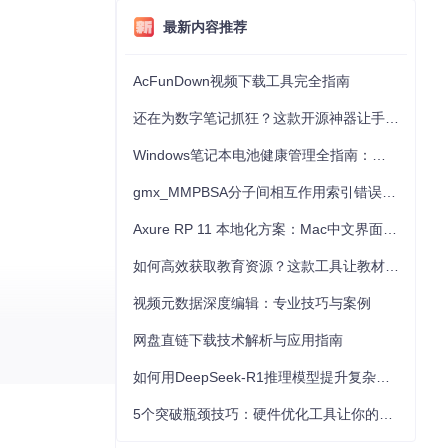
最新内容推荐
AcFunDown视频下载工具完全指南
还在为数字笔记抓狂？这款开源神器让手写批注效率提升300%
Windows笔记本电池健康管理全指南：从根源解决电池损耗问题
gmx_MMPBSA分子间相互作用索引错误的深度诊断与解决
Axure RP 11 本地化方案：Mac中文界面优化与原型设计工具汉化全指南
如何高效获取教育资源？这款工具让教材下载效率提升80%
视频元数据深度编辑：专业技巧与案例
网盘直链下载技术解析与应用指南
如何用DeepSeek-R1推理模型提升复杂任务解决能力：完整指南
5个突破瓶颈技巧：硬件优化工具让你的电脑性能提升30%