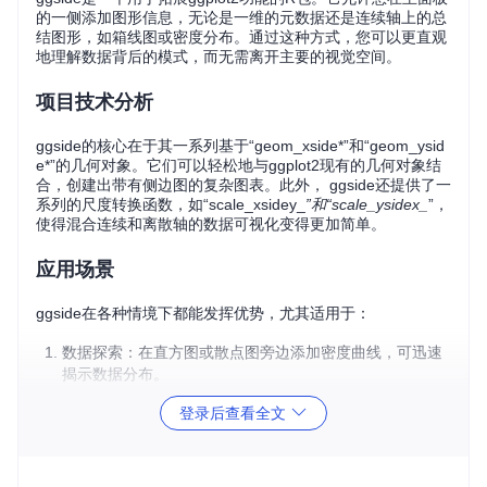
的一侧添加图形信息，无论是一维的元数据还是连续轴上的总
结图形，如箱线图或密度分布。通过这种方式，您可以更直观
地理解数据背后的模式，而无需离开主要的视觉空间。
项目技术分析
ggside的核心在于其一系列基于“geom_xside*”和“geom_ysid
e*”的几何对象。它们可以轻松地与ggplot2现有的几何对象结
合，创建出带有侧边图的复杂图表。此外， ggside还提供了一
系列的尺度转换函数，如“scale_xsidey_
”和“scale_ysidex_
”，
使得混合连续和离散轴的数据可视化变得更加简单。
应用场景
ggside在各种情境下都能发挥优势，尤其适用于：
数据探索：在直方图或散点图旁边添加密度曲线，可迅速
揭示数据分布。
比较不同类别：使用箱线图或条形图在侧面展示分类变量
登录后查看全文
的分布，对比效果更佳。
空间数据可视化：地理数据与时间序列数据并存时，可以
在一侧展示相关统计信息。