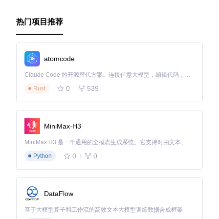
热门项目推荐
不仅如此，ggside还可以处理混合类型的数据，如在连续轴旁
添加离散轴的箱线图：
atomcode
ggplot
(
mpg
,
 aes
(
displ
,
 hwy
,
 color 
=
class
)
)
+
Claude Code 的开源替代方案。连接任意大模型，编辑代码，运行命令，自动验证 — 全自动执行。用 Rust 构建，极致性能。 ｜ An open-source alternative to Claude Code. Connect any LLM, edit code, run commands, and verify changes — autonomously. Built in Rust for speed. Get Started
  geom_point
(
size 
=
2
)
+
  geom_xsideboxplot
(
aes
(
y 
=
class
)
,
 orientation 
=
"y"
)
+
0
539
Rust
  scale_xsidey_discrete
(
)
+
  geom_ysidedensity
(
aes
(
x 
=
 after_stat
(
density
)
)
,
 positio
  scale_ysidex_continuous
(
guide 
=
 guide_axis
(
angle 
=
90
)
,
  theme
(
ggside.panel.scale 
=
.3
)
MiniMax-H3
MiniMax H3 是一个通用的全模态生成系统。它支持对由文本、图像、视频和音频组成的多模态上下文进行统一理解，并能生成分辨率高达 2K、时长可达 15 秒的带原生立体声音频的视频。得益于面向任务泛化的系统设计，H3 在预训练阶段就已具备广泛的多模态上下文理解与生成能力，能够出色地执行复杂的多模态指令。
0
0
Python
ggside允许您自由调整侧边图的风格，从而创造出专业且引人
入胜的图表。
结论
DataFlow
如果您正在寻找一种方法来增强ggplot2图表的功能，ggside
基于大模型算子和工作流的高效文本大模型训练数据合成框架
绝对值得一试。它的强大功能和易用性将帮助您从新的角度解