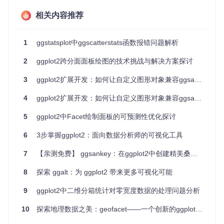
项目特点
相关内容推荐
易用性
：ggside的语法与ggplot2保持一致，便于上手和学
习。
1
ggstatsplot中ggscatterstats函数报错问题解析
灵活性
：支持各种几何对象，并可自定义侧边图的布局和
样式。
2
ggplot2跨分面面板绘图的技术挑战与解决方案探讨
深度集成
：可无缝对接ggplot2，充分利用现有ggplot2生
3
ggplot2扩展开发：如何让自定义图形对象兼容ggsave函数
态系统。
可定制化
：丰富的主题元素让您能够微调侧边图的外观，
4
ggplot2扩展开发：如何让自定义图形对象兼容ggsave函数
使其与主图协调一致。
示例
5
ggplot2中Facet绘制面板的可预测性优化探讨
以下是一个例子，展示了如何使用ggside在散点图的两侧分别
添加密度图和箱线图：
6
3步掌握ggplot2：面向数据分析师的可视化工具
7
【亲测免费】 ggsankey：在ggplot2中创建精美桑基图、航道图及桑基撞击图
library
(
ggplot2
)
library
(
ggside
)
8
探索 ggalt：为 ggplot2 带来更多可视化可能
ggplot
(
mpg
,
 aes
(
displ
,
 hwy
,
 color 
=
class
)
)
+
9
ggplot2中二维分箱统计对零宽度数据的处理问题分析
  geom_point
(
size 
=
2
)
+
  geom_xsidedensity
(
aes
(
y 
=
 after_stat
(
density
)
)
,
 positio
10
探索地理数据之美：geofacet——一个创新的ggplot2扩展包
  geom_ysidedensity
(
aes
(
x 
=
 after_stat
(
density
)
)
,
 positio
  theme
(
axis.text.x 
=
 element_text
(
angle 
=
90
,
 vjust 
=
.5