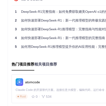
首先确保您的系统满足以下要求：
1
DeepSeek-R1完整指南：如何免费获取媲美OpenAI o1
Python 3.8或更高版本
PyTorch 2.0+
2
如何快速部署DeepSeek-R1：新一代推理模型的终极实践
CUDA 11.8+（如需GPU加速）
至少16GB内存（针对7B模型）
3
如何快速部署DeepSeek-R1推理模型：完整指南与性能对
安装必要的依赖包：
4
如何快速部署DeepSeek-R1：新一代推理模型的完整指南
5
如何用DeepSeek-R1推理模型提升你的AI应用性能：完整
下载DeepSeek-R1蒸馏模型（以32B版本为例）：
热门项目推荐
相关项目推荐
# 克隆项目仓库
git 
clone
cd
 DeepSeek-R1

atomcode
# 或者直接从HuggingFace加载
from transformers import AutoModelForCausalLM, AutoToken
model_name = 
"deepseek-ai/DeepSeek-R1-Distill-Qwen-32B"
0
534
Rust
第二步：基础模型配置与加载