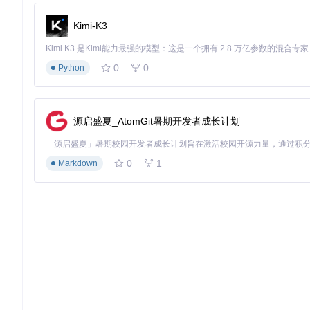
DeepSeek-R1使用特殊的配置类进行初始化。查看
configuratio
Kimi-K3
from
 transformers 
import
from
 configuration_deepseek 
import
 DeepseekV3Config

0
0
Python
# 加载模型和分词器
model = AutoModelForCausalLM.from_pretrained(

"deepseek-ai/DeepSeek-R1-Distill-Qwen-32B"
,

    trust_remote_code=
True
,

源启盛夏_AtomGit暑期开发者成长计划
    torch_dtype=torch.float16,

    device_map=
"auto"
)

0
1
tokenizer = AutoTokenizer.from_pretrained(

Markdown
"deepseek-ai/DeepSeek-R1-Distill-Qwen-32B"
,

    trust_remote_code=
True
第三步：运行第一个推理任务
使用以下代码模板开始您的第一个推理任务：
import
 torch

def
run_deepseek_r1_inference
(
prompt, model, tokenizer
)