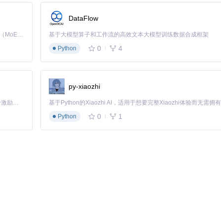
n_deepseek.py
了解完整的配置参数：
DataFlow
Kimi K3 是Kimi能力最强的模型：这是一个拥有 2.8 万亿参数的混合专家（MoE）模型，具备原生视觉理解能力，并支持 100 万 token 的上下文窗口。
基于大模型算子和工作流的高效文本大模型训练数据合成框架
0
4
Python
py-xiaozhi
「源启盛夏」暑期校园开发者成长计划旨在激活校园开源力量，通过积分激励、认证扶持、资源倾斜等形式，引导高校组织和开发者完成「入驻 — 建项目 — 做贡献 — 获认证 — 得资源」的完整闭环。无论你是想带领社团入驻平台的组织者，还是希望用代码贡献证明自己的开发者，都能在这里找到属于你的成长路径。
0
1
Python
:
