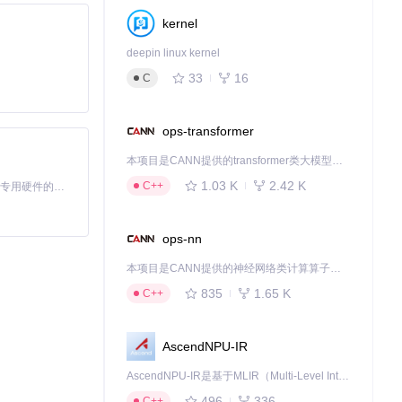
kernel
deepin linux kernel
33
16
C
ops-transformer
本项目是CANN提供的transformer类大模型算子库，实现网络在NPU上加速计算。
1.03 K
2.42 K
C++
基于Python的Xiaozhi AI，适用于想要完整Xiaozhi体验而无需拥有专用硬件的用户。
ops-nn
本项目是CANN提供的神经网络类计算算子库，实现网络在NPU上加速计算。
835
1.65 K
C++
AscendNPU-IR
AscendNPU-IR是基于MLIR（Multi-Level Intermediate Representation）构建的，面向昇腾亲和算子编译时使用的中间表示，提供昇腾完备表达能力，通过编译优化提升昇腾AI处理器计算效率，支持通过生态框架使能昇腾AI处理器与深度调优
496
336
C++