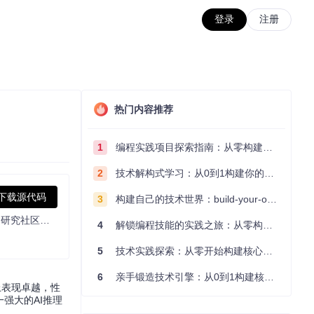
登录
注册
热门内容推荐
1
编程实践项目探索指南：从零构建技术能力体系
2
技术解构式学习：从0到1构建你的编程知识体系
下载源代码
3
构建自己的技术世界：build-your-own-x项目的实践探索指南
探索新一代推理模型，DeepSeek-R1系列以大规模强化学习为基础，实现自主推理，表现卓越，推理行为强大且独特。开源共享，助力研究社区深入探索LLM推理能力，推动行业发展。【此简介由AI生成】
4
解锁编程技能的实践之旅：从零构建你的技术世界
5
技术实践探索：从零开始构建核心系统的实践指南
6
亲手锻造技术引擎：从0到1构建核心系统的实践指南
务上表现卓越，性
强大的AI推理