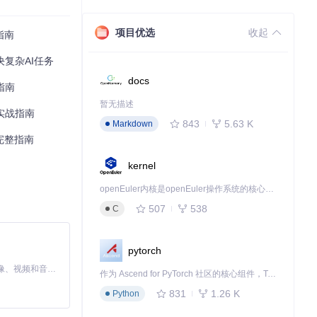
项目优选
收起
指南
决复杂AI任务
docs
指南
暂无描述
整实战指南
843
5.63 K
Markdown
的完整指南
kernel
openEuler内核是openEuler操作系统的核心，既是系统性能与稳定性的基石，也是连接处理器、设备与服务的桥梁。
507
538
C
pytorch
MiniMax H3 是一个通用的全模态生成系统。它支持对由文本、图像、视频和音频组成的多模态上下文进行统一理解，并能生成分辨率高达 2K、时长可达 15 秒的带原生立体声音频的视频。得益于面向任务泛化的系统设计，H3 在预训练阶段就已具备广泛的多模态上下文理解与生成能力，能够出色地执行复杂的多模态指令。
作为 Ascend for PyTorch 社区的核心组件，TorchNPU 是昇腾专为 PyTorch 打造的深度学习适配插件，使 PyTorch 框架能够直接调用昇腾 NPU，为开发者提供昇腾 AI 处理器的超强算力。
831
1.26 K
Python