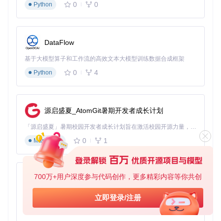
0
0
Python
git 
clone
cd
 jd-assistantV2

DataFlow
参数配置：核心参数优化对照表
基于大模型算子和工作流的高效文本大模型训练数据合成框架
参数名称
建议值
作用说明
0
4
Python
库存查询间隔
monitor_interval
100ms
请求失败重试次数
retry_count
5
并发请求数量
concurrency
3-5
源启盛夏_AtomGit暑期开发者成长计划
单次请求超时时间
timeout
3000ms
「源启盛夏」暑期校园开发者成长计划旨在激活校园开源力量，通过积分激励、认证扶持、资源倾斜等形式，引导高校组织和开发者完成「入驻 — 建项目 — 做贡献 — 获认证 — 得资源」的完整闭环。无论你是想带领社团入驻平台的组织者，还是希望用代码贡献证明自己的开发者，都能在这里找到属于你的成长路径。
配置文件修改路径：
config.ini
，关键配置项示例：
0
1
Markdown
[抢购设置]
商品
ID
=
100008269290
700万+用户深度参与代码创作，更多精彩内容等你共创
监控间隔=100

py-xiaozhi
最大并发数=5

区域
ID
=
15
; 浙江地区
基于Python的Xiaozhi AI，适用于想要完整Xiaozhi体验而无需拥有专用硬件的用户。
立即登录/注册
0
1
Python