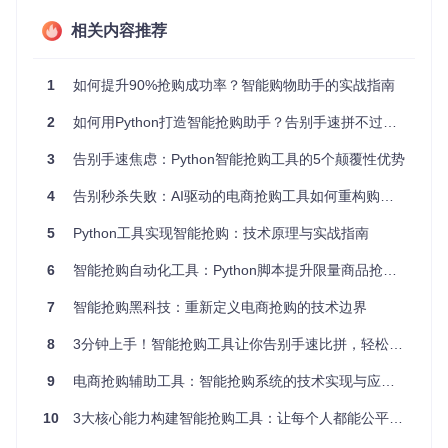
商品级限流：通过验证码、滑块等交互增加操作复杂度 某
相关内容推荐
电商平台技术文档显示，其秒杀接口对异常请求的拦截率高
达92.3%，普通用户的有效请求通过率不足5%。
分布式任务调度如何突破性能瓶颈？
1
如何提升90%抢购成功率？智能购物助手的实战指南
智能抢购工具采用分布式架构设计，通过以下核心技术实现性
2
如何用Python打造智能抢购助手？告别手速拼不过的烦恼
能突破：
3
告别手速焦虑：Python智能抢购工具的5个颠覆性优势
[任务调度中心] → [多节点任务分发] → [并行库存监控]

       ↓               ↓               ↓

4
告别秒杀失败：AI驱动的电商抢购工具如何重构购物规则？
5
Python工具实现智能抢购：技术原理与实战指南
任务分片
：将全国34个省级区域的库存查询任务分配到不同
节点
6
智能抢购自动化工具：Python脚本提升限量商品抢购成功率全指南
动态扩缩容
：根据商品热度自动调整监控节点数量
结果一致性校验
：采用多数表决机制处理节点间数据差异
7
智能抢购黑科技：重新定义电商抢购的技术边界
实测数据显示，分布式架构可使库存监控频率提升至
100次/
8
3分钟上手！智能抢购工具让你告别手速比拼，轻松抢到心仪商品
秒
，较单节点方案响应速度提升8-12倍。
9
电商抢购辅助工具：智能抢购系统的技术实现与应用指南
反爬虫机制应对策略
实施难
反爬措施
应对策略
10
3大核心能力构建智能抢购工具：让每个人都能公平获取稀缺商品
度