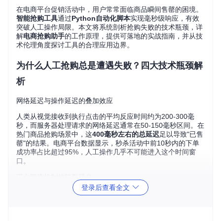
在电商平台促销活动中，用户常常面临商品瞬间售罄的困境。
智能抢购工具
通过
Python自动化脚本
实现毫秒级响应，有效
突破人工操作局限。本文将系统剖析抢购失败的技术瓶颈，详
解
电商抢购助手
的工作原理，提供可落地的实战指南，并从技
术伦理角度探讨工具的合理应用边界。
为什么人工抢购总是遭遇失败？四大技术瓶颈解
析
网络延迟与操作延迟的叠加效应
人类从视觉接收到执行点击的平均反应时间约为200-300毫
秒，而服务器处理请求的网络延迟通常在50-150毫秒区间。在
热门商品抢购场景中，这
400毫秒左右的总延迟
足以导致"已售
罄"的结果。电商平台数据显示，秒杀活动中前10秒内的下单
成功率占比超过95%，人工操作几乎不可能进入这个时间窗
口。
平台限流机制的隐形壁垒
登录后查看全文
主流电商平台均部署多层级限流系统：
IP级限流：单IP单位时间内请求次数限制
账户级限流：基于用户行为画像的频率控制