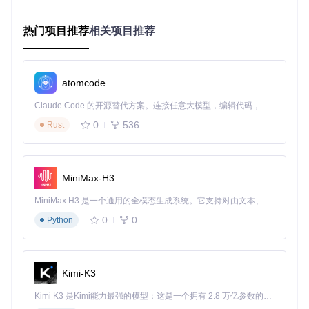
随机User-Agent池 + 浏览器指
User-Agent
★★☆
检测
纹模拟
热门项目推荐
相关项目推荐
IP封禁
动态代理池 + IP信誉度评估
★★★
★★★
滑动验证码
轨迹生成算法 + 行为特征模拟
★
atomcode
请求频率限
自适应限流算法 + 时间窗口控
★★☆
制
制
Claude Code 的开源替代方案。连接任意大模型，编辑代码，运行命令，自动验证 — 全自动执行。用 Rust 构建，极致性能。 ｜ An open-source alternative to Claude Code. Connect any LLM, edit code, run commands, and verify changes — autonomously. Built in Rust for speed. Get Started
0
536
Rust
工具通过组合使用上述策略，可使请求成功率维持在85%以
上，远高于人工操作水平。
如何搭建高效的智能抢购系统？四步实战指南
MiniMax-H3
环境检测：确保系统兼容性
MiniMax H3 是一个通用的全模态生成系统。它支持对由文本、图像、视频和音频组成的多模态上下文进行统一理解，并能生成分辨率高达 2K、时长可达 15 秒的带原生立体声音频的视频。得益于面向任务泛化的系统设计，H3 在预训练阶段就已具备广泛的多模态上下文理解与生成能力，能够出色地执行复杂的多模态指令。
命令
说明
预期结果
0
0
Python
检查Python版本
python --version
Python 3.8+
验证依赖库
`pip list
grep requests`
测试API连通性
延迟<100ms
Kimi-K3
ping api.jd.com
Kimi K3 是Kimi能力最强的模型：这是一个拥有 2.8 万亿参数的混合专家（MoE）模型，具备原生视觉理解能力，并支持 100 万 token 的上下文窗口。
执行环境准备命令：