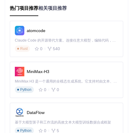
OrcaSlicer的Sandwich打印模式通过重新规划打印顺序，将传
统的"先内后外"改为"内外交替"的壁层打印策略。这种类似三
热门项目推荐
相关项目推荐
明治的结构设计，使外层壁能更好地包裹内层结构，减少热收
缩导致的表面开裂。在实际测试中，采用该模式打印的ABS零
件，其抗弯折强度提升约20%，表面平整度改善明显。
atomcode
Claude Code 的开源替代方案。连接任意大模型，编辑代码，运行命令，自动验证 — 全自动执行。用 Rust 构建，极致性能。 ｜ An open-source alternative to Claude Code. Connect any LLM, edit code, run commands, and verify changes — autonomously. Built in Rust for speed. Get Started
图：OrcaSlicer的Sandwich模式设置界面，可直观选择壁层打
印顺序，右侧实时预览路径效果
0
540
Rust
动态加速度调节如何平衡速度与精度 🖨️
针对不同打印区域的需求，OrcaSlicer允许用户为外壁、内
MiniMax-H3
壁、填充等结构设置独立加速度参数。例如，将外层壁加速度
设为3000 mm/s²以保证细节清晰，同时将内部填充加速度提
MiniMax H3 是一个通用的全模态生成系统。它支持对由文本、图像、视频和音频组成的多模态上下文进行统一理解，并能生成分辨率高达 2K、时长可达 15 秒的带原生立体声音频的视频。得益于面向任务泛化的系统设计，H3 在预训练阶段就已具备广泛的多模态上下文理解与生成能力，能够出色地执行复杂的多模态指令。
高至7000 mm/s²以节省时间。这种精细化控制使复杂模型的
打印效率提升15-25%，尤其适合包含精细装饰与大体积填充
0
0
Python
的模型。
DataFlow
图：加速度参数配置面板，可针对不同结构类型设置独立的速
度与加速度参数
基于大模型算子和工作流的高效文本大模型训练数据合成框架
单壁首层技术如何解决模型翘边问题 🔧
0
5
Python