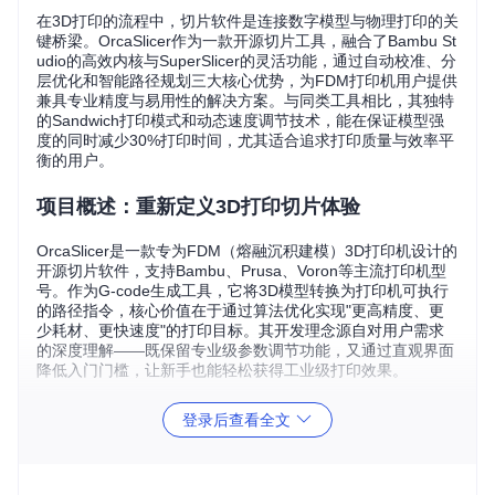
在3D打印的流程中，切片软件是连接数字模型与物理打印的关
键桥梁。OrcaSlicer作为一款开源切片工具，融合了Bambu St
udio的高效内核与SuperSlicer的灵活功能，通过自动校准、分
层优化和智能路径规划三大核心优势，为FDM打印机用户提供
兼具专业精度与易用性的解决方案。与同类工具相比，其独特
的Sandwich打印模式和动态速度调节技术，能在保证模型强
度的同时减少30%打印时间，尤其适合追求打印质量与效率平
衡的用户。
项目概述：重新定义3D打印切片体验
OrcaSlicer是一款专为FDM（熔融沉积建模）3D打印机设计的
开源切片软件，支持Bambu、Prusa、Voron等主流打印机型
号。作为G-code生成工具，它将3D模型转换为打印机可执行
的路径指令，核心价值在于通过算法优化实现"更高精度、更
少耗材、更快速度"的打印目标。其开发理念源自对用户需求
的深度理解——既保留专业级参数调节功能，又通过直观界面
降低入门门槛，让新手也能轻松获得工业级打印效果。
核心功能亮点：三大技术如何提升打印质量
登录后查看全文
Sandwich模式如何优化模型强度与表面质量 🛠️