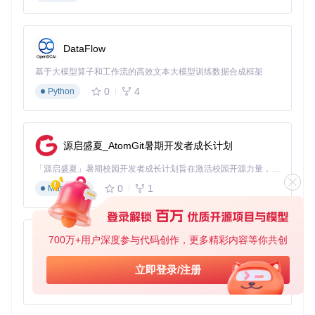
DataFlow
基于大模型算子和工作流的高效文本大模型训练数据合成框架
0
4
Python
源启盛夏_AtomGit暑期开发者成长计划
「源启盛夏」暑期校园开发者成长计划旨在激活校园开源力量，通过积分激励、认证扶持、资源倾斜等形式，引导高校组织和开发者完成「入驻 — 建项目 — 做贡献 — 获认证 — 得资源」的完整闭环。无论你是想带领社团入驻平台的组织者，还是希望用代码贡献证明自己的开发者，都能在这里找到属于你的成长路径。
0
1
Markdown
700万+用户深度参与代码创作，更多精彩内容等你共创
py-xiaozhi
基于Python的Xiaozhi AI，适用于想要完整Xiaozhi体验而无需拥有专用硬件的用户。
立即登录/注册
0
1
Python