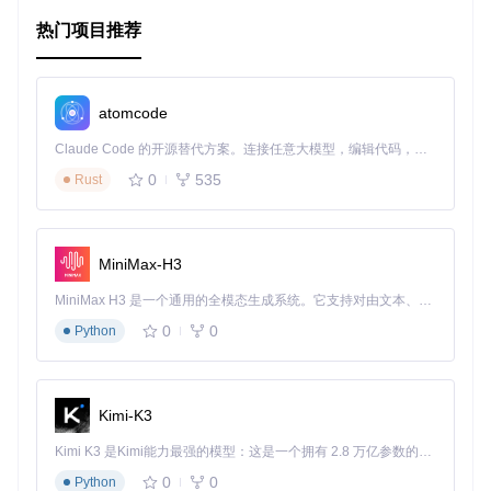
热门项目推荐
跨平台兼容性
：zfswatcher支持多种主流操作系统，适应
性强。
易于安装和配置
：提供预打包的Debian/Ubuntu/RHEL/Ce
ntOS软件包，以及源码编译方式。
atomcode
灵活的通知机制
：除了日志记录，还可以选择通过电子邮
Claude Code 的开源替代方案。连接任意大模型，编辑代码，运行命令，自动验证 — 全自动执行。用 Rust 构建，极致性能。 ｜ An open-source alternative to Claude Code. Connect any LLM, edit code, run commands, and verify changes — autonomously. Built in Rust for speed. Get Started
件发送警报，甚至控制LED指示灯。
可扩展性
：开放源代码，允许社区贡献和自定义功能。
0
535
Rust
文档齐全
：详细的配置说明，易于理解和使用。
尽管zfswatcher项目当前不再更新，但它仍然在许多环境中发
挥着作用，而且有一个更活跃的分支可供选择。如果你正在寻
MiniMax-H3
找一个可靠的方式来监控你的ZFS存储池，那么zfswatcher无
疑是一个值得考虑的优秀工具。
MiniMax H3 是一个通用的全模态生成系统。它支持对由文本、图像、视频和音频组成的多模态上下文进行统一理解，并能生成分辨率高达 2K、时长可达 15 秒的带原生立体声音频的视频。得益于面向任务泛化的系统设计，H3 在预训练阶段就已具备广泛的多模态上下文理解与生成能力，能够出色地执行复杂的多模态指令。
0
0
Python
Kimi-K3
Kimi K3 是Kimi能力最强的模型：这是一个拥有 2.8 万亿参数的混合专家（MoE）模型，具备原生视觉理解能力，并支持 100 万 token 的上下文窗口。
0
0
Python