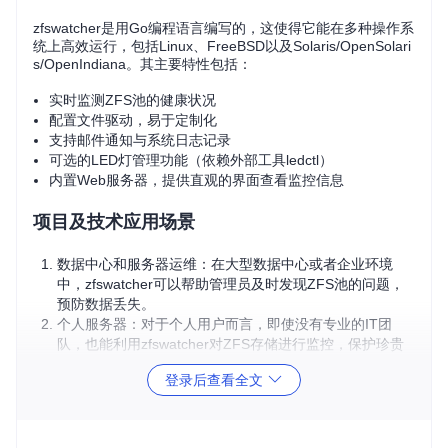
zfswatcher是用Go编程语言编写的，这使得它能在多种操作系
统上高效运行，包括Linux、FreeBSD以及Solaris/OpenSolari
s/OpenIndiana。其主要特性包括：
实时监测ZFS池的健康状况
配置文件驱动，易于定制化
支持邮件通知与系统日志记录
可选的LED灯管理功能（依赖外部工具ledctl）
内置Web服务器，提供直观的界面查看监控信息
项目及技术应用场景
数据中心和服务器运维：在大型数据中心或者企业环境
中，zfswatcher可以帮助管理员及时发现ZFS池的问题，
预防数据丢失。
个人服务器：对于个人用户而言，即使没有专业的IT团
队，也能利用zfswatcher对ZFS存储进行监控，保护珍贵
的个人资料。
登录后查看全文
研究和实验环境：在测试和开发新的存储解决方案时，zfs
watcher可以作为可靠的故障检测工具。
项目特点