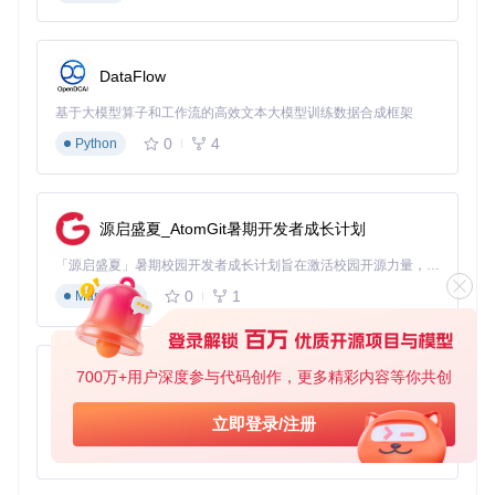
让我们一起挖掘
CircularSeekBar
的潜力，打造更具个性化
DataFlow
的Android应用！
基于大模型算子和工作流的高效文本大模型训练数据合成框架
0
4
Python
源启盛夏_AtomGit暑期开发者成长计划
「源启盛夏」暑期校园开发者成长计划旨在激活校园开源力量，通过积分激励、认证扶持、资源倾斜等形式，引导高校组织和开发者完成「入驻 — 建项目 — 做贡献 — 获认证 — 得资源」的完整闭环。无论你是想带领社团入驻平台的组织者，还是希望用代码贡献证明自己的开发者，都能在这里找到属于你的成长路径。
0
1
Markdown
700万+用户深度参与代码创作，更多精彩内容等你共创
py-xiaozhi
基于Python的Xiaozhi AI，适用于想要完整Xiaozhi体验而无需拥有专用硬件的用户。
立即登录/注册
0
1
Python