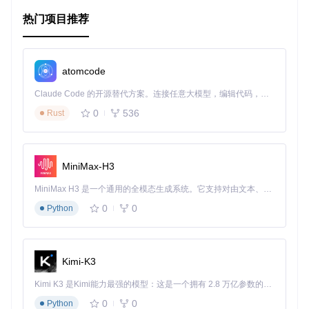
CircularSeekBar
可广泛应用于各种情境，包括但不限于：
热门项目推荐
设置界面：用于音量、亮度等参数调节。
数据可视化：展示数据的变化或完成度。
游戏界面：控制角色技能或游戏进度。
atomcode
用户反馈：如满意度调查滑块。
Claude Code 的开源替代方案。连接任意大模型，编辑代码，运行命令，自动验证 — 全自动执行。用 Rust 构建，极致性能。 ｜ An open-source alternative to Claude Code. Connect any LLM, edit code, run commands, and verify changes — autonomously. Built in Rust for speed. Get Started
项目特点
0
536
Rust
高度可定制
：通过多种属性设置，你可以调整颜色、宽
度、透明度，甚至指针的形状和移动范围。
MiniMax-H3
易集成
：只需一行Gradle依赖，即可将组件引入到你的项
目中。
MiniMax H3 是一个通用的全模态生成系统。它支持对由文本、图像、视频和音频组成的多模态上下文进行统一理解，并能生成分辨率高达 2K、时长可达 15 秒的带原生立体声音频的视频。得益于面向任务泛化的系统设计，H3 在预训练阶段就已具备广泛的多模态上下文理解与生成能力，能够出色地执行复杂的多模态指令。
兼容性强
：支持Java和Kotlin，兼容多种Android版本。
0
0
Python
社区活跃
：持续更新和维护，bug修复及时。
文档完善
：清晰的API说明和示例，帮助快速理解和使用。
为了体验这个库的强大功能，请尝试将其集成到你的下一个项
目中。访问项目主页，获取最新的版本和详细的集成指南。
Kimi-K3
Kimi K3 是Kimi能力最强的模型：这是一个拥有 2.8 万亿参数的混合专家（MoE）模型，具备原生视觉理解能力，并支持 100 万 token 的上下文窗口。
dependencies
 {

0
0
Python
    implementation 
'me.tankery.lib:circularSeekBar:1.4.2'