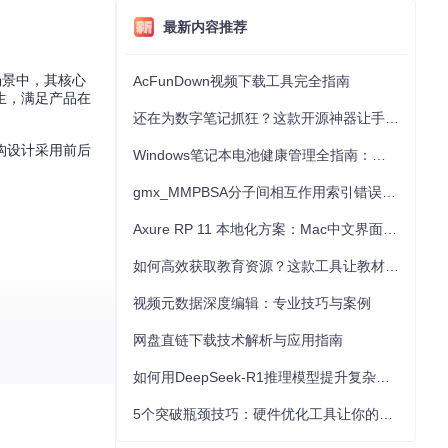
最新内容推荐
场景中，其核心
AcFunDown视频下载工具完全指南
生，满足产品在
还在为数字笔记抓狂？这款开源神器让手写批注效率提升300%
架构设计采用前后
Windows笔记本电池健康管理全指南：从根源解决电池损耗问题
gmx_MMPBSA分子间相互作用索引错误的深度诊断与解决
Axure RP 11 本地化方案：Mac中文界面优化与原型设计工具汉化全指南
如何高效获取教育资源？这款工具让教材下载效率提升80%
视频元数据深度编辑：专业技巧与案例
嵌入主题标识，如
L
网盘直链下载技术解析与应用指南
管理不同主题间的
如何用DeepSeek-R1推理模型提升复杂任务解决能力：完整指南
5个突破瓶颈技巧：硬件优化工具让你的电脑性能提升30%