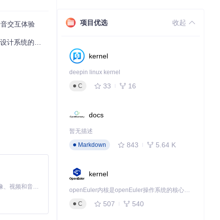
自动化检查，验
项目优选
收起
语音交互体验
系统的业务价值提升
button-style
kernel
deepin linux kernel
33
16
C
分支用于日常开
docs
暂无描述
定义字体家族与字
843
5.64 K
Markdown
kernel
MiniMax H3 是一个通用的全模态生成系统。它支持对由文本、图像、视频和音频组成的多模态上下文进行统一理解，并能生成分辨率高达 2K、时长可达 15 秒的带原生立体声音频的视频。得益于面向任务泛化的系统设计，H3 在预训练阶段就已具备广泛的多模态上下文理解与生成能力，能够出色地执行复杂的多模态指令。
openEuler内核是openEuler操作系统的核心，既是系统性能与稳定性的基石，也是连接处理器、设备与服务的桥梁。
507
540
C