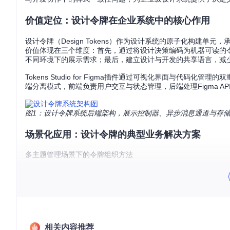
价值定位：设计令牌在企业系统中的核心作用
设计令牌（Design Tokens）作为设计系统的原子化构建
价值体现在三个维度：首先，通过将设计决策编码为机器可读的
不同环境下的展示需求；最后，建立设计与开发的共享语言，减
Tokens Studio for Figma插件通过可视化界面与
端分离模式，前端负责用户交互与状态管理，后端处理Figma 
图1：设计令牌系统后端架构，展示控制器、异步消息通道与存
场景化应用：设计令牌的典型业务解决方案
多主题管理场景下的令牌组织方法
企业产品通常需要支持至少Light/Dark两种主题模式，Toke
ight/fg/default
和
Dark/fg/default
；利用插件的主题切换功
继承关系，减少重复配置。
图2：多主题模式下的令牌前缀配置，实现Light/Dark主题的样
相关内容推荐