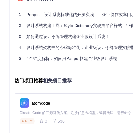
注意事项：主题切换时需确保所有界面元素正确响应令牌变化，
证所有令牌引用的完整性。
1
Penpot：设计系统标准化的开源实践——企业协作效率困境
大型团队协作场景下的分支管理策略
2
设计系统构建工具：Style Dictionary实现跨平台样式工
多团队协作时，设计令牌的版本控制至关重要。Tokens Stu
s
；通过分支比较功能查看令牌变更差异；合并前进行冲突检测
3
如何通过设计令牌管理构建企业级设计系统？
图3：分支管理界面，支持创建、切换和比较不同令牌版本
4
设计系统架构中的令牌标准化：企业级设计令牌管理实践
💡 最佳实践：建立"主分支+环境分支+功能分支"的三级分支
5
4个维度解析：如何用Penpot构建企业级设计系统
发。
响应式设计场景下的文本令牌配置
热门项目推荐
相关项目推荐
文本系统作为设计系统的核心组成部分，需要在不同设备上保持一致
重的令牌映射；建立响应式字号比例，如移动端14px、平板16px
atomcode
图4：响应式文本配置界面，展示rem基准设置与字体属性控制
关键参数：行高应设置为字号的1.5-1.6倍确保可读性；字间距在小
0
538
Rust
深度技巧：令牌架构设计与性能优化