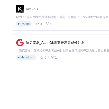
令牌分层架构设计
Kimi-K3
企业级设计系统应采用三层令牌架构：基础层（Base Tokens
途，如
bg.primary
引用
color.blue.500
；组件层（Compone
构既保证设计一致性，又提供灵活的定制能力。
0
0
Python
*图5：令牌分层命名示例，展示colors.blue.
到具体应用的映射关
令牌格式迁移与兼容性处理
源启盛夏_AtomGit暑期开发者成长计划
随着设计系统的演进，令牌格式可能需要升级（如从
t
y
p
e
/
type/
t
y
理现有令牌；启用兼容模式确保旧版设计文件正常工作；通过版
0
1
Markdown
图6：新旧令牌格式对比，左侧为 legacy
t
y
p
e
/
type/
t
y
p
e
/
value
大型项目的令牌性能优化
当令牌数量超过1000个时，需注意性能优化：启用令牌集按需
acing.base * 0.5
；定期清理未使用的令牌，保持令牌库精简
效能分析：设计令牌实施的收益量化
实施设计令牌管理后，企业可获得多维度的效能提升：开发效率方