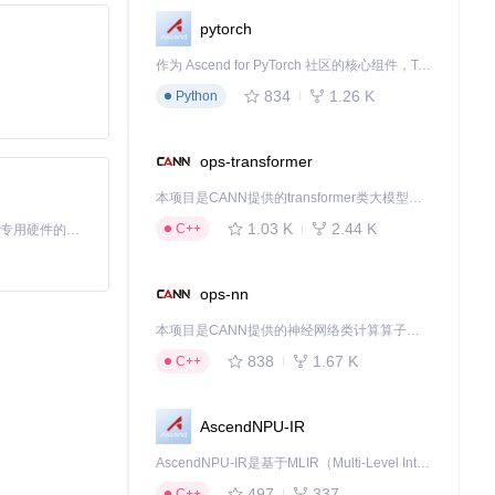
pytorch
射基础值到具体用
作为 Ascend for PyTorch 社区的核心组件，TorchNPU 是昇腾专为 PyTorch 打造的深度学习适配插件，使 PyTorch 框架能够直接调用昇腾 NPU，为开发者提供昇腾 AI 处理器的超强算力。
y
。这种分层结
834
1.26 K
Python
ops-transformer
本项目是CANN提供的transformer类大模型算子库，实现网络在NPU上加速计算。
式转换工具批量处
1.03 K
2.44 K
C++
基于Python的Xiaozhi AI，适用于想要完整Xiaozhi体验而无需拥有专用硬件的用户。
ops-nn
本项目是CANN提供的神经网络类计算算子库，实现网络在NPU上加速计算。
838
1.67 K
C++
cing.sm
引用
sp
AscendNPU-IR
AscendNPU-IR是基于MLIR（Multi-Level Intermediate Representation）构建的，面向昇腾亲和算子编译时使用的中间表示，提供昇腾完备表达能力，通过编译优化提升昇腾AI处理器计算效率，支持通过生态框架使能昇腾AI处理器与深度调优
0%；一致性保
497
337
C++