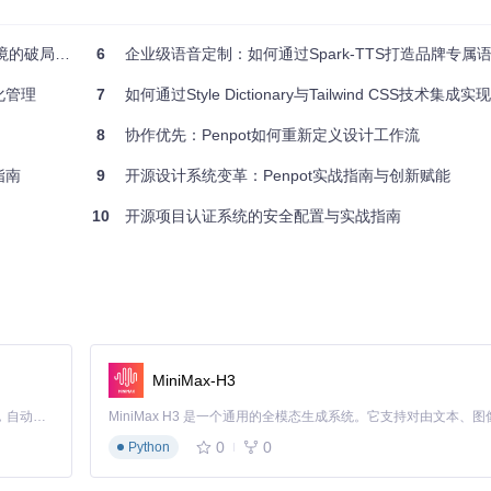
特别是自定义组件和第三方插件生成的元素。建议在主题配置完成后进行
的破局之道
6
企业级语音定制：如何通过Spark-TTS打造品牌专属
业化管理
7
如何通过Style Dictionary与Tailwind CSS技术集成实现设计
dio的分支管理功能支持以下工作流：为每个功能模块创建独立分支，如
feat/
，确保主分支令牌的一致性。
8
协作优先：Penpot如何重新定义设计工作流
指南
9
开源设计系统变革：Penpot实战指南与创新赋能
结构，主分支保持生产环境可用状态，环境分支对应测试/预发布环境，功能
10
开源项目认证系统的安全配置与实战指南
的可读性。配置步骤包括：设定基础字号基准（如1rem=16px）；
、桌面18px。
MiniMax-H3
字号时适当增大0.5-1px提升清晰度。
Claude Code 的开源替代方案。连接任意大模型，编辑代码，运行命令，自动验证 — 全自动执行。用 Rust 构建，极致性能。 ｜ An open-source alternative to Claude Code. Connect any LLM, edit code, run commands, and verify changes — autonomously. Built in Rust for speed. Get Started
0
0
Python