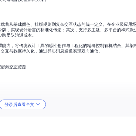
单元，承载着从基础颜色、排版规则到复杂交互状态的统一定义。在企业级应用
令牌，实现设计语言的标准化传递；其次，支持多主题、多平台的样式派
少跨团队沟通成本。
代码化管理的双重能力，将传统设计工具的感性创作与工程化的精确控制有机结合。其
API交互与数据持久化，通过异步消息通道实现双向通信。
储层的交互流程
ns Studio提供了结构化的主题管理机制。配置要点包括：在令牌命名规范中
登录后查看全文
能，实现设计稿的一键主题转换；通过令牌集（Token Sets）功能，
式隔离