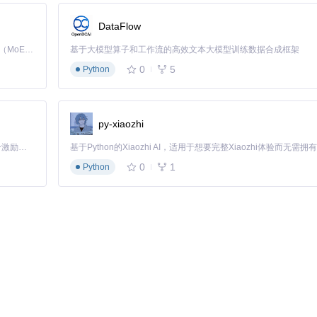
DataFlow
）包含原始值定义，如
color.blue.500
；系统层（System Tokens）映
nt Tokens）针对特定组件定制，如
button.primary.bg
引用
bg.primar
Kimi K3 是Kimi能力最强的模型：这是一个拥有 2.8 万亿参数的混合专家（MoE）模型，具备原生视觉理解能力，并支持 100 万 token 的上下文窗口。
基于大模型算子和工作流的高效文本大模型训练数据合成框架
0
5
Python
系
py-xiaozhi
p
e
/
value格式迁移到type/value格式）。迁移步骤包括：使用插件的格
「源启盛夏」暑期校园开发者成长计划旨在激活校园开源力量，通过积分激励、认证扶持、资源倾斜等形式，引导高校组织和开发者完成「入驻 — 建项目 — 做贡献 — 获认证 — 得资源」的完整闭环。无论你是想带领社团入驻平台的组织者，还是希望用代码贡献证明自己的开发者，都能在这里找到属于你的成长路径。
本控制记录格式变更，便于回滚。
0
1
Python
 格式，右侧为标准 type/value 格式
加载，只激活当前工作所需的令牌集；使用别名令牌减少重复定义，如
spa
。
面，样式代码生成时间减少60%以上，设计师与开发者的沟通成本降低4