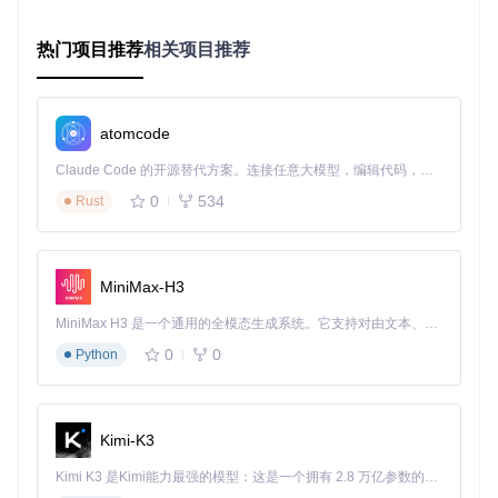
至进行日照分析。通过参数化控制建筑元素，修改一个尺寸，
整个模型会自动更新，让你能够快速比较不同设计方案的效
果。
热门项目推荐
相关项目推荐
FreeCAD BIM工作台展示建筑信息模型，支持建筑构件的参数
化属性定义
atomcode
FreeCAD的核心能力如何提升设计效率？
Claude Code 的开源替代方案。连接任意大模型，编辑代码，运行命令，自动验证 — 全自动执行。用 Rust 构建，极致性能。 ｜ An open-source alternative to Claude Code. Connect any LLM, edit code, run commands, and verify changes — autonomously. Built in Rust for speed. Get Started
0
534
Rust
参数化建模：让修改不再痛苦
传统的3D建模软件中，修改设计往往意味着重新绘制大量细
节。而FreeCAD的参数化设计允许你通过调整参数来改变模
型，就像调整公式中的数值一样简单。例如，如果你设计了一
MiniMax-H3
个圆柱，之后想改变它的高度，只需修改"高度"参数，模型会
自动更新，所有相关的特征和约束也会随之调整。
MiniMax H3 是一个通用的全模态生成系统。它支持对由文本、图像、视频和音频组成的多模态上下文进行统一理解，并能生成分辨率高达 2K、时长可达 15 秒的带原生立体声音频的视频。得益于面向任务泛化的系统设计，H3 在预训练阶段就已具备广泛的多模态上下文理解与生成能力，能够出色地执行复杂的多模态指令。
0
0
Python
多工作台协作：一站式设计解决方案
FreeCAD提供了多个专用工作台，每个工作台针对特定的设计
任务优化：
Kimi-K3
零件设计工作台
：创建单个零件的3D模型，支持草图绘
制、拉伸、旋转等特征操作
Kimi K3 是Kimi能力最强的模型：这是一个拥有 2.8 万亿参数的混合专家（MoE）模型，具备原生视觉理解能力，并支持 100 万 token 的上下文窗口。