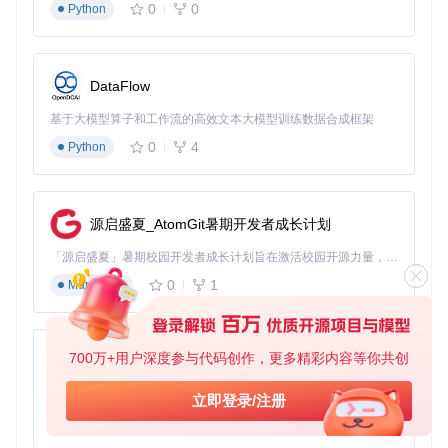
装配工作台
：将多个零件组合成完整产品，添加约束关系并
0
0
Python
进行干涉检查
BIM工作台
：建筑信息建模，专门用于建筑设计和空间规划
有限元分析工作台
：对模型进行应力、应变分析，验证结构
强度
DataFlow
这种模块化设计让你可以在一个软件中完成从概念设计到性能
基于大模型算子和工作流的高效文本大模型训练数据合成框架
验证的全流程工作。
0
4
Python
FreeCAD有限元分析工作台展示结构力学仿真结果，帮助验证
设计的结构强度
源启盛夏_AtomGit暑期开发者成长计划
丰富的文件格式支持：无缝对接制造流程
「源启盛夏」暑期校园开发者成长计划旨在激活校园开源力量，通过积分激励、认证扶持、资源倾斜等形式，引导高校组织和开发者完成「入驻 — 建项目 — 做贡献 — 获认证 — 得资源」的完整闭环。无论你是想带领社团入驻平台的组织者，还是希望用代码贡献证明自己的开发者，都能在这里找到属于你的成长路径。
FreeCAD支持导入导出多种工业标准格式，包括STEP、IGE
0
1
Markdown
S、STL、DXF等，让你可以轻松与其他软件协作，或直接将
设计文件发送给制造商。无论是3D打印、CNC加工还是传统
制造，FreeCAD都能提供兼容的文件格式。
700万+用户深度参与代码创作，更多精彩内容等你共创
py-xiaozhi
新手如何快速掌握FreeCAD？
基于Python的Xiaozhi AI，适用于想要完整Xiaozhi体验而无需拥有专用硬件的用户。
立即登录/注册
安装与基础设置
0
1
Python
获取FreeCAD非常简单，你可以通过以下命令克隆仓库并开始