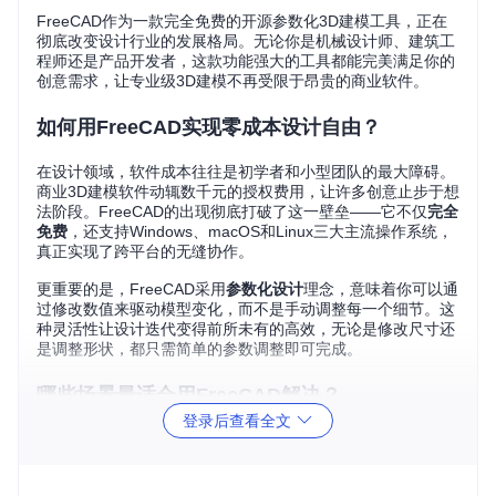
FreeCAD作为一款完全免费的开源参数化3D建模工具，正在
彻底改变设计行业的发展格局。无论你是机械设计师、建筑工
程师还是产品开发者，这款功能强大的工具都能完美满足你的
创意需求，让专业级3D建模不再受限于昂贵的商业软件。
如何用FreeCAD实现零成本设计自由？
在设计领域，软件成本往往是初学者和小型团队的最大障碍。
商业3D建模软件动辄数千元的授权费用，让许多创意止步于想
法阶段。FreeCAD的出现彻底打破了这一壁垒——它不仅
完全
免费
，还支持Windows、macOS和Linux三大主流操作系统，
真正实现了跨平台的无缝协作。
更重要的是，FreeCAD采用
参数化设计
理念，意味着你可以通
过修改数值来驱动模型变化，而不是手动调整每一个细节。这
种灵活性让设计迭代变得前所未有的高效，无论是修改尺寸还
是调整形状，都只需简单的参数调整即可完成。
哪些场景最适合用FreeCAD解决？
登录后查看全文
家居改造：从概念到实物的完美过渡
想象一下，你想为卧室定制一个书架，但不确定尺寸是否合
适。使用FreeCAD，你可以先在软件中创建房间的3D模型，