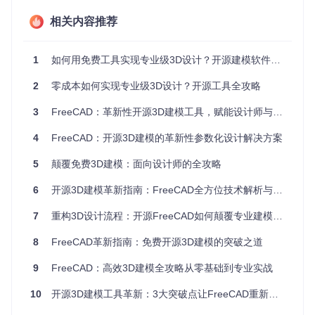
然后设计书架并进行虚拟摆放。通过参数化调整书架的高度、
相关内容推荐
宽度和深度，直到找到最佳方案。完成设计后，你可以直接导
出尺寸图纸交给木工，或者导出3D打印文件制作模型验证效
果。
1
如何用免费工具实现专业级3D设计？开源建模软件全攻略
FreeCAD零件设计工作台展示参数化建模功能，适合创建书架
2
零成本如何实现专业级3D设计？开源工具全攻略
等家居用品的详细模型
3
FreeCAD：革新性开源3D建模工具，赋能设计师与工程师的创意实现
开源硬件开发：快速验证机械原型
4
FreeCAD：开源3D建模的革新性参数化设计解决方案
开源硬件项目往往需要频繁迭代设计。以 Arduino 扩展板为
例，使用FreeCAD的装配工作台，你可以将电路板、连接器和
5
颠覆免费3D建模：面向设计师的全攻略
外壳等零件虚拟组装，检查各部件之间的配合是否紧密，是否
存在干涉。通过运动模拟功能，还能测试活动部件的运行轨
6
开源3D建模革新指南：FreeCAD全方位技术解析与应用实践
迹，确保设计的合理性。
7
重构3D设计流程：开源FreeCAD如何颠覆专业建模领域
FreeCAD装配工作台展示机械部件的虚拟组装，支持多种约束
8
FreeCAD革新指南：免费开源3D建模的突破之道
关系设置
小型建筑设计：可视化呈现空间布局
9
FreeCAD：高效3D建模全攻略从零基础到专业实战
对于小型建筑项目或室内设计，FreeCAD的BIM工作台提供了
10
开源3D建模工具革新：3大突破点让FreeCAD重新定义设计流程
完整的解决方案。你可以绘制墙体、添加门窗、布置家具，甚