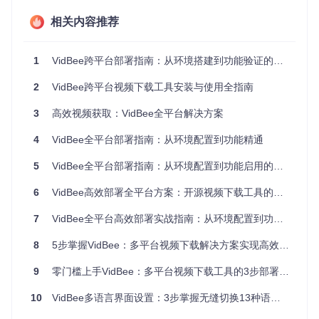
git 
clone
相关内容推荐
cd
 VidBee

1
VidBee跨平台部署指南：从环境搭建到功能验证的零门槛实践
依赖管理模块：src/lib/
2
VidBee跨平台视频下载工具安装与使用全指南
3. 构建与启动
3
高效视频获取：VidBee全平台解决方案
根据操作系统执行相应构建命令：
4
VidBee全平台部署指南：从环境配置到功能精通
# Windows系统
pnpm build:win

5
VidBee全平台部署指南：从环境配置到功能启用的高效实践
# macOS系统
6
VidBee高效部署全平台方案：开源视频下载工具的跨平台安装指南
pnpm build:mac

7
VidBee全平台高效部署实战指南：从环境配置到功能增强
# Linux系统
pnpm build:linux

8
5步掌握VidBee：多平台视频下载解决方案实现高效视频获取
# 开发模式启动
9
零门槛上手VidBee：多平台视频下载工具的3步部署指南
10
VidBee多语言界面设置：3步掌握无缝切换13种语言的本地化体验
构建完成后，可在
dist
目录找到生成的可执行文件。