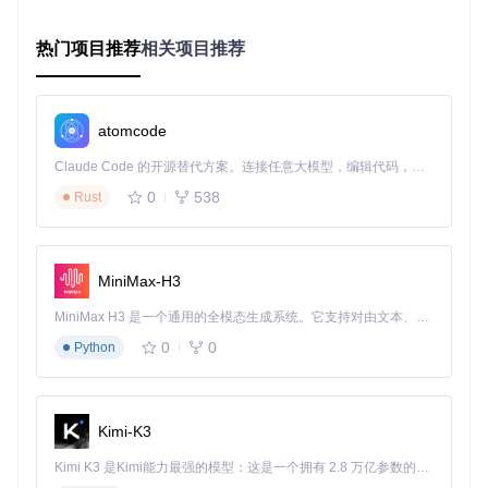
核心功能：四大模块解析
热门项目推荐
相关项目推荐
视频下载核心功能
VidBee提供直观的视频下载界面，支持多种视频平台和格式选
择。主界面包含URL输入框、一键下载按钮和下载队列管理三
atomcode
大核心区域。
Claude Code 的开源替代方案。连接任意大模型，编辑代码，运行命令，自动验证 — 全自动执行。用 Rust 构建，极致性能。 ｜ An open-source alternative to Claude Code. Connect any LLM, edit code, run commands, and verify changes — autonomously. Built in Rust for speed. Get Started
0
538
Rust
图1：VidBee主界面展示了URL输入区和下载队列管理功能
功能模块：
src/main/download-engine/
多任务队列管理
MiniMax-H3
VidBee的下载队列支持同时管理多个任务，可实时查看下载进
MiniMax H3 是一个通用的全模态生成系统。它支持对由文本、图像、视频和音频组成的多模态上下文进行统一理解，并能生成分辨率高达 2K、时长可达 15 秒的带原生立体声音频的视频。得益于面向任务泛化的系统设计，H3 在预训练阶段就已具备广泛的多模态上下文理解与生成能力，能够出色地执行复杂的多模态指令。
度、暂停/继续任务或取消下载。队列按状态分为活跃、已完成
0
0
Python
和错误三个分类标签，便于任务管理。
图2：下载队列展示了多个任务的进度和状态管理
Kimi-K3
队列管理模块：
src/main/lib/download-queue.ts
Kimi K3 是Kimi能力最强的模型：这是一个拥有 2.8 万亿参数的混合专家（MoE）模型，具备原生视觉理解能力，并支持 100 万 token 的上下文窗口。
浏览器扩展集成