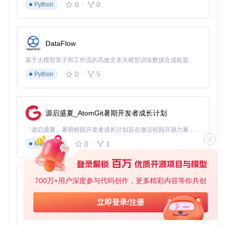
0
0
Python
通过浏览器扩展，VidBee可在浏览网页时快速识别视频资源并
提供下载按钮，实现一键添加下载任务。
DataFlow
图3：浏览器扩展在视频页面显示"Download with VidBee"按
钮
基于大模型算子和工作流的高效文本大模型训练数据合成框架
0
5
Python
扩展模块：
extension/
订阅与自动化下载
VidBee支持视频订阅功能，可定期自动下载指定频道或播放列
源启盛夏_AtomGit暑期开发者成长计划
表的更新内容，适合追踪系列视频更新。
「源启盛夏」暑期校园开发者成长计划旨在激活校园开源力量，通过积分激励、认证扶持、资源倾斜等形式，引导高校组织和开发者完成「入驻 — 建项目 — 做贡献 — 获认证 — 得资源」的完整闭环。无论你是想带领社团入驻平台的组织者，还是希望用代码贡献证明自己的开发者，都能在这里找到属于你的成长路径。
订阅功能模块：
src/main/ipc/services/subscription-service.ts
0
1
Markdown
多端部署：全平台使用方案
桌面应用部署
700万+用户深度参与代码创作，更多精彩内容等你共创
py-xiaozhi
桌面应用是VidBee的核心使用方式，支持Windows、macOS
基于Python的Xiaozhi AI，适用于想要完整Xiaozhi体验而无需拥有专用硬件的用户。
和Linux三大操作系统。构建完成后，可通过以下方式运行：
立即登录/注册
0
1
Python
直接执行
dist
目录下的可执行文件