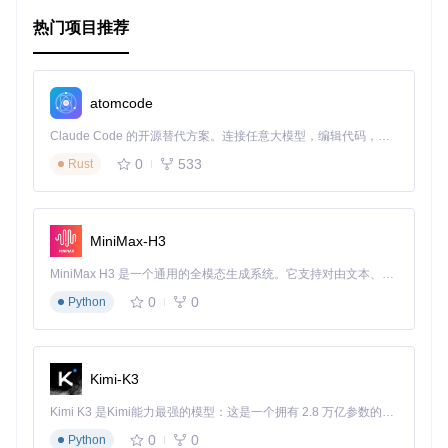
无缝集成
：与Atom编辑器深度整合，保持一致的用户体
热门项目推荐
验。
开源与社区活跃
：尽管项目已被废弃，但它曾经的成功基于
其活跃的社区和MIT许可证下的自由使用和改进。
atomcode
虽然
Ionide-FSharp
已经不再更新，但其曾经提供的优秀功
能仍值得回顾。现在，我们鼓励大家转移到VSCode中的Ionid
Claude Code 的开源替代方案。连接任意大模型，编辑代码，运行命令，自动验证 — 全自动执行。用 Rust 构建，极致性能。 ｜ An open-source alternative to Claude Code. Connect any LLM, edit code, run commands, and verify changes — autonomously. Built in Rust for speed. Get Started
e，继续享受高效且便捷的F#开发之旅。
0
533
Rust
最后，如果你有任何问题或者想要交流，欢迎加入
我们的Gitte
r聊天室
。
MiniMax-H3
祝你好运，愉快的编程！
MiniMax H3 是一个通用的全模态生成系统。它支持对由文本、图像、视频和音频组成的多模态上下文进行统一理解，并能生成分辨率高达 2K、时长可达 15 秒的带原生立体声音频的视频。得益于面向任务泛化的系统设计，H3 在预训练阶段就已具备广泛的多模态上下文理解与生成能力，能够出色地执行复杂的多模态指令。
0
0
Python
Kimi-K3
Kimi K3 是Kimi能力最强的模型：这是一个拥有 2.8 万亿参数的混合专家（MoE）模型，具备原生视觉理解能力，并支持 100 万 token 的上下文窗口。
0
0
Python