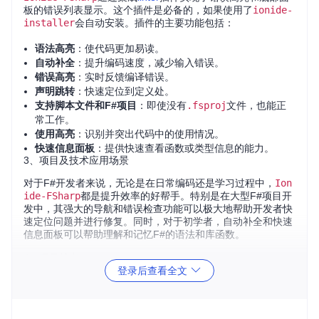
板的错误列表显示。这个插件是必备的，如果使用了
ionide-
installer
会自动安装。插件的主要功能包括：
语法高亮
：使代码更加易读。
自动补全
：提升编码速度，减少输入错误。
错误高亮
：实时反馈编译错误。
声明跳转
：快速定位到定义处。
支持脚本文件和F#项目
：即使没有
.fsproj
文件，也能正
常工作。
使用高亮
：识别并突出代码中的使用情况。
快速信息面板
：提供快速查看函数或类型信息的能力。
3、项目及技术应用场景
对于F#开发者来说，无论是在日常编码还是学习过程中，
Ion
ide-FSharp
都是提升效率的好帮手。特别是在大型F#项目开
发中，其强大的导航和错误检查功能可以极大地帮助开发者快
速定位问题并进行修复。同时，对于初学者，自动补全和快速
信息面板可以帮助理解和记忆F#的语法和库函数。
4、项目特点
登录后查看全文
兼容性广
：不仅支持传统的F#项目，还对单独的脚本文件
提供支持。
直观反馈
：错误信息和提示直接呈现在代码中，无需频繁切
换视图。