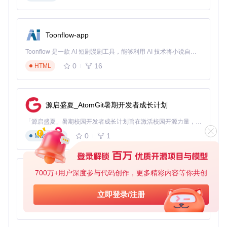
Toonflow-app
Toonflow 是一款 AI 短剧漫剧工具，能够利用 AI 技术将小说自动转化为剧本，并结合 AI 生成的图片和视频，实现高效的短剧创作。借助 Toonflow，可以轻松完成从文字到影像的全流程，让短剧制作变得更加智能与便捷。
0
16
HTML
源启盛夏_AtomGit暑期开发者成长计划
「源启盛夏」暑期校园开发者成长计划旨在激活校园开源力量，通过积分激励、认证扶持、资源倾斜等形式，引导高校组织和开发者完成「入驻 — 建项目 — 做贡献 — 获认证 — 得资源」的完整闭环。无论你是想带领社团入驻平台的组织者，还是希望用代码贡献证明自己的开发者，都能在这里找到属于你的成长路径。
0
1
Markdown
700万+用户深度参与代码创作，更多精彩内容等你共创
AionUi
免费、本地、开源的 24/7 全天候 Cowork 应用，以及适用于 Gemini CLI、Claude Code、Codex、OpenCode、Qwen Code、Goose CLI、Auggie 等的 OpenClaw | 🌟 喜欢就点star吧
立即登录/注册
0
6
TypeScript