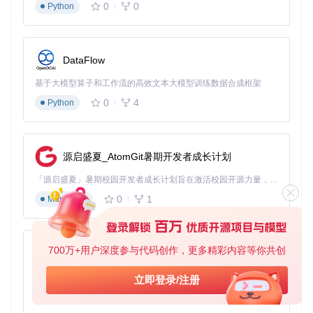
0
0
Python
    FUNCTION init(mmio_base: PhysicalAddress) -> Result<Se
        // 将物理地址映射到内核虚拟地址空间

        mapped_addr = map_physical_address(mmio_base, PAGE
        RETURN Ok(Lm75aSensor { mmio_base: mapped_addr });
DataFlow
    }

基于大模型算子和工作流的高效文本大模型训练数据合成框架
    FUNCTION read_temperature() -> Result<f32, SensorError
        // 读取传感器寄存器

0
4
Python
        raw_data = READ_REGISTER(mmio_base + TEMPERATURE_R
        // 转换为摄氏度

        temperature = CONVERT_RAW_TO_CELSIUS(raw_data);

        RETURN Ok(temperature);

源启盛夏_AtomGit暑期开发者成长计划
    }

「源启盛夏」暑期校园开发者成长计划旨在激活校园开源力量，通过积分激励、认证扶持、资源倾斜等形式，引导高校组织和开发者完成「入驻 — 建项目 — 做贡献 — 获认证 — 得资源」的完整闭环。无论你是想带领社团入驻平台的组织者，还是希望用代码贡献证明自己的开发者，都能在这里找到属于你的成长路径。
3.2 中断处理：让系统对温度变化"秒响应"
0
1
Markdown
接下来配置温度传感器的中断功能。我们需要设置传感器的温
度阈值寄存器，并注册中断处理函数：
700万+用户深度参与代码创作，更多精彩内容等你共创
py-xiaozhi
FUNCTION setup_temperature_interrupt(sensor: &mut Lm75aSen
    // 设置温度阈值

基于Python的Xiaozhi AI，适用于想要完整Xiaozhi体验而无需拥有专用硬件的用户。
立即登录/注册
    raw_threshold = CONVERT_CELSIUS_TO_RAW(threshold);

0
1
Python
    WRITE_REGISTER(sensor.mmio_base + THRESHOLD_REG_OFFSET