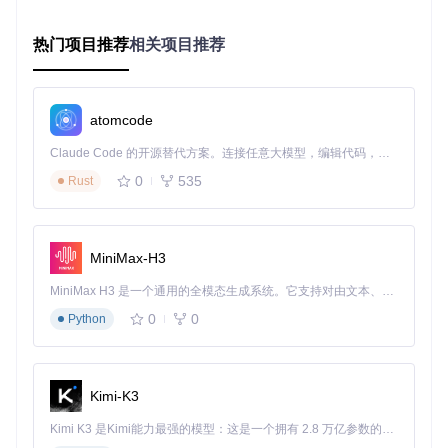
在几微秒内响应温度异常，这是应用层监控无法比拟的速度优
势。
热门项目推荐
相关项目推荐
三、分步骤实现指南：构建Rust温度监控系统
atomcode
3.1 硬件抽象层：搭建与传感器对话的桥梁
Claude Code 的开源替代方案。连接任意大模型，编辑代码，运行命令，自动验证 — 全自动执行。用 Rust 构建，极致性能。 ｜ An open-source alternative to Claude Code. Connect any LLM, edit code, run commands, and verify changes — autonomously. Built in Rust for speed. Get Started
首先创建温度传感器的抽象接口。我们需要定义一个
Tempera
0
535
Rust
tureSensor
trait，包含初始化和读取温度的方法。不同传感
器（如DS18B20、LM75A）将实现这个trait，提供具体的硬件
交互逻辑。
MiniMax-H3
TRAIT TemperatureSensor {

MiniMax H3 是一个通用的全模态生成系统。它支持对由文本、图像、视频和音频组成的多模态上下文进行统一理解，并能生成分辨率高达 2K、时长可达 15 秒的带原生立体声音频的视频。得益于面向任务泛化的系统设计，H3 在预训练阶段就已具备广泛的多模态上下文理解与生成能力，能够出色地执行复杂的多模态指令。
    FUNCTION init() -> Result<Self, SensorError>;

    FUNCTION read_temperature() -> Result<f32, SensorError
0
0
Python
}

STRUCT Lm75aSensor {

    mmio_base: VirtualAddress,

Kimi-K3
}

Kimi K3 是Kimi能力最强的模型：这是一个拥有 2.8 万亿参数的混合专家（MoE）模型，具备原生视觉理解能力，并支持 100 万 token 的上下文窗口。
IMPLEMENT TemperatureSensor FOR Lm75aSensor {
