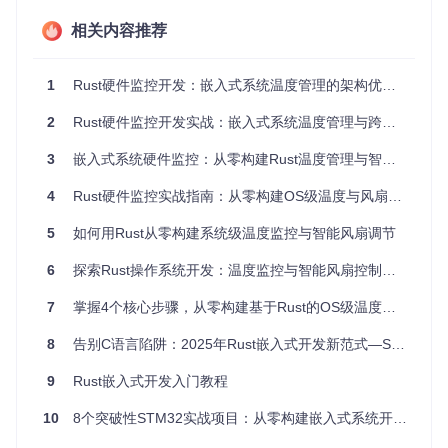
二、核心技术解析：Rust如何突破硬件通信壁
相关内容推荐
垒？
2.1 温度传感器如何突破权限壁垒？
1
Rust硬件监控开发：嵌入式系统温度管理的架构优化实践
要让Rust程序与温度传感器对话，首先要解决"权限"问题。
M
2
Rust硬件监控开发实战：嵌入式系统温度管理与跨平台风扇控制实现
MIO（内存映射I/O）
技术让这一切成为可能——它将硬件寄
存器映射到内存地址空间，使CPU能像访问普通内存一样与硬
3
嵌入式系统硬件监控：从零构建Rust温度管理与智能风扇控制
件设备通信。这就像给硬件设备分配了一个"邮箱"，CPU可以
直接读写这个邮箱来发送命令和接收数据。
4
Rust硬件监控实战指南：从零构建OS级温度与风扇控制系统
在bl/blog_os项目中，内存管理模块为这种通信提供了基础。
5
如何用Rust从零构建系统级温度监控与智能风扇调节
通过页表映射，操作系统可以安全地将传感器的物理地址映射
到内核的虚拟地址空间，既保证了硬件访问的直接性，又维持
6
探索Rust操作系统开发：温度监控与智能风扇控制实战指南
了系统的安全性。
2.2 中断处理：硬件如何主动"汇报工作"？
7
掌握4个核心步骤，从零构建基于Rust的OS级温度监控与智能风扇系统
如果说MMIO是CPU与硬件的"通信邮箱"，那么
中断
就是硬件
8
告别C语言陷阱：2025年Rust嵌入式开发新范式—STM32F4 HAL实战指南
的"紧急呼叫"。当温度超过阈值时，传感器会主动发送中断信
号，CPU暂停当前任务处理温度事件，这种"事件驱动"模式比
9
Rust嵌入式开发入门教程
轮询效率高得多。
10
8个突破性STM32实战项目：从零构建嵌入式系统开发能力
在项目的
中断处理模块
中，我们可以看到完整的中断控制器
（PIC/APIC）配置流程。通过注册中断处理函数，操作系统能