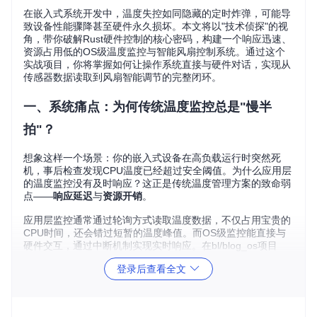
在嵌入式系统开发中，温度失控如同隐藏的定时炸弹，可能导
致设备性能骤降甚至硬件永久损坏。本文将以"技术侦探"的视
角，带你破解Rust硬件控制的核心密码，构建一个响应迅速、
资源占用低的OS级温度监控与智能风扇控制系统。通过这个
实战项目，你将掌握如何让操作系统直接与硬件对话，实现从
传感器数据读取到风扇智能调节的完整闭环。
一、系统痛点：为何传统温度监控总是"慢半
拍"？
想象这样一个场景：你的嵌入式设备在高负载运行时突然死
机，事后检查发现CPU温度已经超过安全阈值。为什么应用层
的温度监控没有及时响应？这正是传统温度管理方案的致命弱
点——
响应延迟
与
资源开销
。
应用层监控通常通过轮询方式读取温度数据，不仅占用宝贵的
CPU时间，还会错过短暂的温度峰值。而OS级监控能直接与
硬件交互，通过中断机制实现实时响应。在bl/blog_os项目
中，我们可以看到中断处理的高效实现，它就像给系统装上
登录后查看全文
了"神经末梢"，能在温度异常的第一时间做出反应。