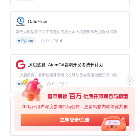
数据通道。实验数据显示，在100Mbps网络环境下，同时下载
5本教材的速度比依次下载提升约3倍，平均每本500页的教材
仅需8-12秒即可完成。
DataFlow
跨平台兼容架构
基于大模型算子和工作流的高效文本大模型训练数据合成框架
基于Python语言开发的核心引擎确保了工具的广泛适用性。无
论是Windows系统的教师办公电脑，还是macOS的学生笔记
0
4
Python
本，甚至Linux服务器，都能提供一致的操作体验。这种兼容
性源于Python的"一次编写，到处运行"特性，就像同一套操作
指南适用于不同品牌的电器。
源启盛夏_AtomGit暑期开发者成长计划
场景化应用指南
「源启盛夏」暑期校园开发者成长计划旨在激活校园开源力量，通过积分激励、认证扶持、资源倾斜等形式，引导高校组织和开发者完成「入驻 — 建项目 — 做贡献 — 获认证 — 得资源」的完整闭环。无论你是想带领社团入驻平台的组织者，还是希望用代码贡献证明自己的开发者，都能在这里找到属于你的成长路径。
教师教学资源整合
0
1
Markdown
张老师需要为新学期准备完整的语文教材，她通过工具一次性
下载了从初一到初三的全部统编版课本。工具自动按"年级-学
期-学科"结构创建文件夹，使50多本教材井然有序。更重要的
700万+用户深度参与代码创作，更多精彩内容等你共创
py-xiaozhi
是，同步获取的教师用书和配套课件，让她的备课效率提升了
40%。
基于Python的Xiaozhi AI，适用于想要完整Xiaozhi体验而无需拥有专用硬件的用户。
立即登录/注册
远程教育资源支持
0
1
Python
在网络条件有限的乡村学校，李校长组织教师使用工具批量下
载教材后，通过局域网共享给学生。这种"集中下载-本地共