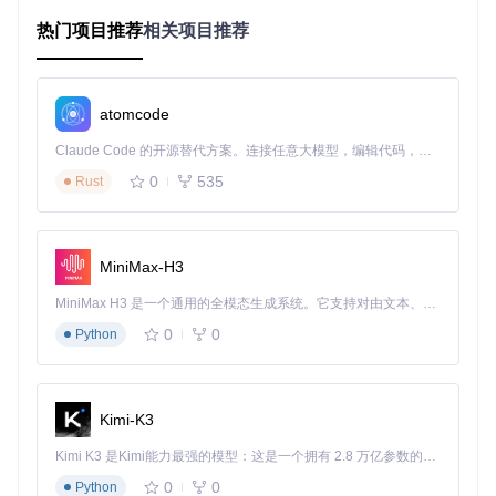
多行文本输入框：支持批量粘贴教材链接，每行一个地址
分类筛选器：通过学科、年级、版本等维度精准定位资源
热门项目推荐
相关项目推荐
功能按钮区："下载"触发完整获取流程，"解析并复制"仅提
取PDF地址
atomcode
操作口诀：
"链接粘贴要规范，分类筛选细选填，功能按钮按
Claude Code 的开源替代方案。连接任意大模型，编辑代码，运行命令，自动验证 — 全自动执行。用 Rust 构建，极致性能。 ｜ An open-source alternative to Claude Code. Connect any LLM, edit code, run commands, and verify changes — autonomously. Built in Rust for speed. Get Started
需点，进度监控记心间"
0
535
Rust
技术原理透视
链接解析机制
MiniMax-H3
工具如何突破平台限制获取资源？想象您在图书馆查阅资料
MiniMax H3 是一个通用的全模态生成系统。它支持对由文本、图像、视频和音频组成的多模态上下文进行统一理解，并能生成分辨率高达 2K、时长可达 15 秒的带原生立体声音频的视频。得益于面向任务泛化的系统设计，H3 在预训练阶段就已具备广泛的多模态上下文理解与生成能力，能够出色地执行复杂的多模态指令。
时，平台只允许在阅览室阅读（在线预览），而工具相当于获
得了一张特殊通行证。它通过分析URL中的contentId和conten
0
0
Python
tType参数，构建出直接访问PDF文件的请求，就像凭借图书
编号直接从书库取书。这种解析技术既不破解系统也不侵犯版
权，而是利用了平台API的公开访问规则。
Kimi-K3
并行数据传输通道
Kimi K3 是Kimi能力最强的模型：这是一个拥有 2.8 万亿参数的混合专家（MoE）模型，具备原生视觉理解能力，并支持 100 万 token 的上下文窗口。
传统下载方式如同单车道行驶，一次只能处理一个任务。该工
具采用的并行传输技术则像多车道高速公路，能同时建立多个
0
0
Python