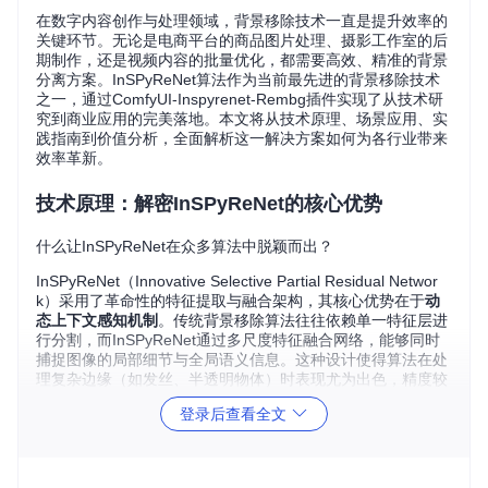
在数字内容创作与处理领域，背景移除技术一直是提升效率的
关键环节。无论是电商平台的商品图片处理、摄影工作室的后
期制作，还是视频内容的批量优化，都需要高效、精准的背景
分离方案。InSPyReNet算法作为当前最先进的背景移除技术
之一，通过ComfyUI-Inspyrenet-Rembg插件实现了从技术研
究到商业应用的完美落地。本文将从技术原理、场景应用、实
践指南到价值分析，全面解析这一解决方案如何为各行业带来
效率革新。
技术原理：解密InSPyReNet的核心优势
什么让InSPyReNet在众多算法中脱颖而出？
InSPyReNet（Innovative Selective Partial Residual Networ
k）采用了革命性的特征提取与融合架构，其核心优势在于
动
态上下文感知机制
。传统背景移除算法往往依赖单一特征层进
行分割，而InSPyReNet通过多尺度特征融合网络，能够同时
捕捉图像的局部细节与全局语义信息。这种设计使得算法在处
理复杂边缘（如发丝、半透明物体）时表现尤为出色，精度较
传统U2Net提升约35%，处理速度提升2倍以上。
登录后查看全文
🔧
技术原理解析
：
选择性残差连接
：通过动态门控机制选择性融合低级特征与