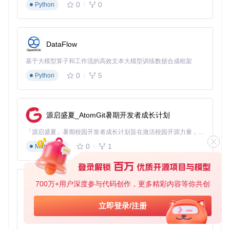
0
0
Python
环境部署：如何快速搭建生产级处理环境？
推荐方案
（适合企业级部署）：
DataFlow
# 创建专用虚拟环境
基于大模型算子和工作流的高效文本大模型训练数据合成框架
source
 inspyrenet-env/bin/activate  
# Linux/Mac
0
5
Python
# 克隆项目仓库
git 
clone
cd
# 安装依赖（含CUDA加速支持）
源启盛夏_AtomGit暑期开发者成长计划
「源启盛夏」暑期校园开发者成长计划旨在激活校园开源力量，通过积分激励、认证扶持、资源倾斜等形式，引导高校组织和开发者完成「入驻 — 建项目 — 做贡献 — 获认证 — 得资源」的完整闭环。无论你是想带领社团入驻平台的组织者，还是希望用代码贡献证明自己的开发者，都能在这里找到属于你的成长路径。
验证安装
： 启动ComfyUI后，在节点面板中搜索"Inspyrene
0
1
Markdown
t"，出现基础版和高级版节点即表示安装成功。首次运行会自
动下载约80MB的预训练模型，建议提前配置国内镜像源加速
下载。
700万+用户深度参与代码创作，更多精彩内容等你共创
py-xiaozhi
工作流设计：如何构建高效处理管道？
基础工作流四步搭建：
基于Python的Xiaozhi AI，适用于想要完整Xiaozhi体验而无需拥有专用硬件的用户。
立即登录/注册
0
1
Python
图像输入
：支持批量导入JPG/PNG格式