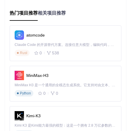
视频帧批量处理：如何平衡速度与质量？
短视频创作团队面临的最大挑战是视频帧的批量背景替换。通
热门项目推荐
相关项目推荐
过ComfyUI-Inspyrenet-Rembg的高级节点，可实现：
基于内容复杂度的动态阈值调节
GPU加速下的1080P视频实时处理（25fps）
atomcode
关键帧优化技术减少帧间闪烁
Claude Code 的开源替代方案。连接任意大模型，编辑代码，运行命令，自动验证 — 全自动执行。用 Rust 构建，极致性能。 ｜ An open-source alternative to Claude Code. Connect any LLM, edit code, run commands, and verify changes — autonomously. Built in Rust for speed. Get Started
某MCN机构应用该方案后，视频后期制作效率提升40%，同时
0
538
存储成本降低30%（因采用透明通道而非多图层存储）。
Rust
人像摄影后期：如何处理发丝等精细边缘？
婚纱摄影工作室常遇到的半透明头纱、发丝分离难题，通过In
MiniMax-H3
SPyReNet的精细模式可完美解决：
MiniMax H3 是一个通用的全模态生成系统。它支持对由文本、图像、视频和音频组成的多模态上下文进行统一理解，并能生成分辨率高达 2K、时长可达 15 秒的带原生立体声音频的视频。得益于面向任务泛化的系统设计，H3 在预训练阶段就已具备广泛的多模态上下文理解与生成能力，能够出色地执行复杂的多模态指令。
使用高级节点将阈值设为0.75
0
0
Python
启用边缘增强模式
配合蒙版膨胀参数（0.5-1.0像素）
实际测试显示，该方案对细发丝的保留率达到92%，远超传统
绿幕抠图的75%。
Kimi-K3
Kimi K3 是Kimi能力最强的模型：这是一个拥有 2.8 万亿参数的混合专家（MoE）模型，具备原生视觉理解能力，并支持 100 万 token 的上下文窗口。
实践指南：从安装到优化的完整路径