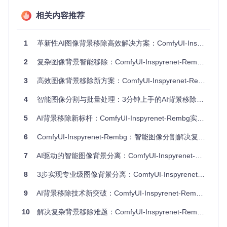
高级语义，解决传统网络中特征稀释问题
渐进式细化策略
：从粗到精的分割流程，先定位主体区域再
相关内容推荐
优化边缘细节
轻量级网络设计
：在保证精度的同时，模型体积仅为同类算
1
革新性AI图像背景移除高效解决方案：ComfyUI-Inspyrenet-Rembg技术解析与实践指南
法的60%，更适合边缘设备部署
💡
2
小贴士
复杂图像背景智能移除：ComfyUI-Inspyrenet-Rembg全流程技术指南
：InSPyReNet的MIT许可证确保了商业应用的合规
性，这也是其相比其他受专利保护算法的重要优势。
3
高效图像背景移除新方案：ComfyUI-Inspyrenet-Rembg技术解析与实践指南
场景应用：从单一需求到全流程解决方案
4
智能图像分割与批量处理：3分钟上手的AI背景移除方案
电商商品处理：如何实现批量标准化视觉呈现？
5
AI背景移除新标杆：ComfyUI-Inspyrenet-Rembg实现专业级图像分离
某头部电商平台通过集成InSPyReNet技术，将商品图片处理
6
ComfyUI-Inspyrenet-Rembg：智能图像分割解决复杂背景移除难题的高效方案
流程从传统人工抠图的平均3分钟/张，降至机器自动处理的15
秒/张，同时保持98.7%的边缘精度。系统支持批量导入商品
图，自动生成透明背景图并统一尺寸，大幅降低了美工团队的
7
AI驱动的智能图像背景分离：ComfyUI-Inspyrenet-Rembg技术解析与实践指南
重复劳动。
8
3步实现专业级图像背景分离：ComfyUI-Inspyrenet-Rembg技术解析与应用指南
核心应用点
：
9
AI背景移除技术新突破：ComfyUI-Inspyrenet-Rembg的深度解析与实践指南
服装类商品的褶皱与透明材质处理
3C产品的金属反光区域精准分割
10
解决复杂背景移除难题：ComfyUI-Inspyrenet-Rembg的高效AI抠图应用指南
食品类商品的不规则轮廓提取