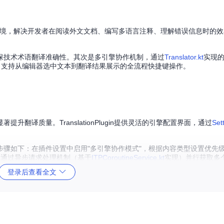
缝融入IDE环境，解决开发者在阅读外文文档、编写多语言注释、理解错误信息时
保技术术语翻译准确性。其次是多引擎协作机制，通过
Translator.kt
实现
，支持从编辑器选中文本到翻译结果展示的全流程快捷键操作。
翻译质量。TranslationPlugin提供灵活的引擎配置界面，通过
Set
骤如下：在插件设置中启用"多引擎协作模式"，根据内容类型设置优先
统会通过异步请求处理机制（基于
ITPCoroutineService.kt
实现）并行获取多
登录后查看全文
n的术语库功能可确保翻译一致性。通过
WordBookService.kt
实现的术语管理系