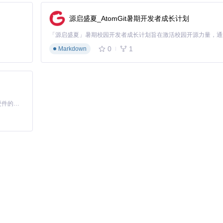
选中文本"绑定到
Alt+T
，"显示翻译对话框"绑定到
Ctrl+Shift+T
，"切
源启盛夏_AtomGit暑期开发者成长计划
0
1
Markdown
Plugin的TTS功能可将翻译结果转换为语音输出，通过
TextToSpeech.kt
实
语音设置"中选择合适的TTS引擎，设置语音速度和音量，启用"翻译后
基于Python的Xiaozhi AI，适用于想要完整Xiaozhi体验而无需拥有专用硬件的用户。
流程。例如创建"保存时自动翻译注释"的宏命令，在代码保存时自动将英文
IDE插件扩展，实现特定场景的自动化翻译逻辑。
过灵活的配置选项和深度的IDE集成，为开发者提供了高效的翻译解决方案。通过本
开发效率。无论是日常代码阅读、文档编写还是技术研究，合理配置的翻
优化插件设置，构建个性化的翻译体验。