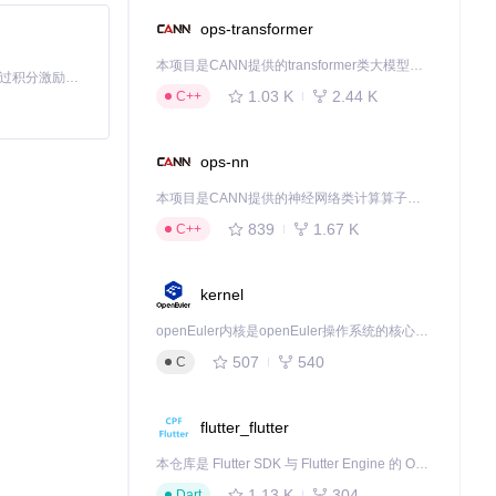
换翻译引擎"绑定
ops-transformer
本项目是CANN提供的transformer类大模型算子库，实现网络在NPU上加速计算。
「源启盛夏」暑期校园开发者成长计划旨在激活校园开源力量，通过积分激励、认证扶持、资源倾斜等形式，引导高校组织和开发者完成「入驻 — 建项目 — 做贡献 — 获认证 — 得资源」的完整闭环。无论你是想带领社团入驻平台的组织者，还是希望用代码贡献证明自己的开发者，都能在这里找到属于你的成长路径。
1.03 K
2.44 K
C++
现多引擎语音合
ops-nn
自动播放"选项，
本项目是CANN提供的神经网络类计算算子库，实现网络在NPU上加速计算。
839
1.67 K
C++
注释翻译为中
kernel
openEuler内核是openEuler操作系统的核心，既是系统性能与稳定性的基石，也是连接处理器、设备与服务的桥梁。
507
540
C
文介绍的配置策
flutter_flutter
译工具都将成为
本仓库是 Flutter SDK 与 Flutter Engine 的 OpenHarmony 适配版本，由 CPF-Flutter 团队维护。开发者可使用熟悉的 Flutter 技术栈开发 OpenHarmony 应用，3.35.7 及以后的适配版本可基于本仓库源码构建支持 OpenHarmony 的 Flutter Engine。
1.13 K
304
Dart