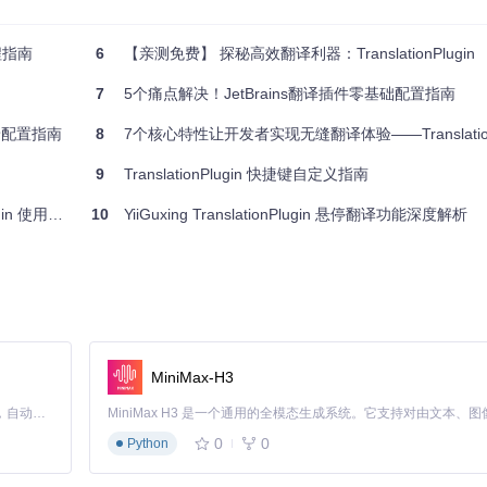
在"高级设置"中启用"术语优先"选项，导入项目专用术语表，系统将在翻
短语的最佳译法。
程指南
6
【亲测免费】 探秘高效翻译利器：TranslationPlugin
7
5个痛点解决！JetBrains翻译插件零基础配置指南
场景配置指南
8
7个核心特性让开发者实现无缝翻译体验——Translation
TranslationPlugin通过
Documentations.kt
实现的智能内容识
9
TranslationPlugin 快捷键自定义指南
码模式。翻译过程中，系统会跳过标记为代码的内容，仅翻译自然语言部
n 使用指南
10
YiiGuxing TranslationPlugin 悬停翻译功能深度解析
线程导致。插件采用基于协程的异步处理架构，可通过配置优化响应速度。
设置3-5个并发请求，并启用"智能缓存"功能。系统会通过
CacheService.k
塞编辑操作。
MiniMax-H3
Claude Code 的开源替代方案。连接任意大模型，编辑代码，运行命令，自动验证 — 全自动执行。用 Rust 构建，极致性能。 ｜ An open-source alternative to Claude Code. Connect any LLM, edit code, run commands, and verify changes — autonomously. Built in Rust for speed. Get Started
0
0
Python
Keymap"设置，可为常用翻译操作分配快捷键组合。