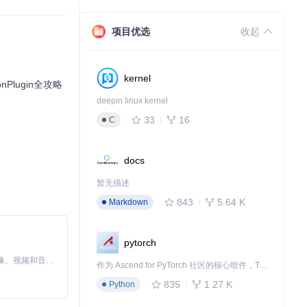
译过程中自动匹
项目优选
收起
kernel
Plugin全攻略
别，可自动区分
deepin linux kernel
33
16
C
分，确保技术文
docs
暂无描述
843
5.64 K
Markdown
t
实现的LRU缓
pytorch
MiniMax H3 是一个通用的全模态生成系统。它支持对由文本、图像、视频和音频组成的多模态上下文进行统一理解，并能生成分辨率高达 2K、时长可达 15 秒的带原生立体声音频的视频。得益于面向任务泛化的系统设计，H3 在预训练阶段就已具备广泛的多模态上下文理解与生成能力，能够出色地执行复杂的多模态指令。
作为 Ascend for PyTorch 社区的核心组件，TorchNPU 是昇腾专为 PyTorch 打造的深度学习适配插件，使 PyTorch 框架能够直接调用昇腾 NPU，为开发者提供昇腾 AI 处理器的超强算力。
835
1.27 K
Python