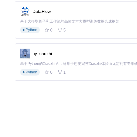
适用场景：需要频繁进行翻译操作的开发者。推荐配置：将"翻译
DataFlow
到
Alt+E
，形成完整的翻译操作快捷键体系。
TTS语音合成集成
基于大模型算子和工作流的高效文本大模型训练数据合成框架
0
5
Python
对于长文本内容，听觉接收往往比视觉阅读更高效。Translation
成。
适用场景：学习外文技术文档或需要多任务处理时。配置方法：在"
系统会在完成翻译后自动朗读结果，解放视觉注意力。
py-xiaozhi
自动化翻译工作流
0
1
通过结合IDE的宏功能和插件的翻译API，可以构建自动化翻译
Python
文。
实现方式：通过
TranslateAction.kt
提供的编程接口，编写自定义
总结
TranslationPlugin作为一款专业的IDE翻译插件，通
略，开发者可以根据具体需求定制翻译工作流，显著提升跨语言
提升开发效能的得力助手。建议开发者根据自身工作场景，逐步