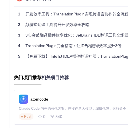
适用场景：需要翻译产品文档或API说明的开发团队。配置方法：
配并优先使用术语库中的释义，同时通过翻译记忆功能记录常用
1
开发效率工具：TranslationPlugin实现跨语言协作的全流
问题解决：常见翻译场景的高效应对策略
2
颠覆式翻译工具提升开发效率全攻略
技术文档翻译：代码与文本混合内容处理
3
3步突破翻译插件效率优化：JetBrains IDE翻译工具全
开发中经常需要翻译包含代码示例的技术文档，直接翻译可能导致格式混乱。
代码块与自然语言文本。
4
TranslationPlugin完全指南：让IDE内翻译效率提升3倍
解决方案：在设置中配置"代码块保护规则"，定义需要保留的代
5
【免费下载】 IntelliJ IDEA插件翻译神器：TranslationPlugi
档格式完整性。
实时翻译延迟：性能优化配置
大型文档翻译时可能出现界面卡顿，这是由于翻译请求阻塞UI
热门项目推荐
相关项目推荐
解决方案：在"性能设置"中调整"并发请求数"和"缓存策略"，建议
存机制减少重复请求，同时使用后台线程处理翻译任务，避免阻
atomcode
效能提升：高级功能与工作流优化
快捷键工作流配置
0
540
Rust
高效使用插件的关键在于定制符合个人习惯的快捷键。通过IDE的"