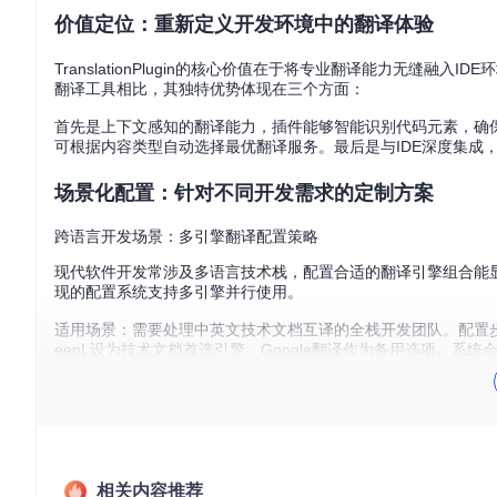
价值定位：重新定义开发环境中的翻译体验
TranslationPlugin的核心价值在于将专业翻译能力无
翻译工具相比，其独特优势体现在三个方面：
首先是上下文感知的翻译能力，插件能够智能识别代码元素，确
可根据内容类型自动选择最优翻译服务。最后是与IDE深度集成
场景化配置：针对不同开发需求的定制方案
跨语言开发场景：多引擎翻译配置策略
现代软件开发常涉及多语言技术栈，配置合适的翻译引擎组合能显著提升
现的配置系统支持多引擎并行使用。
适用场景：需要处理中英文技术文档互译的全栈开发团队。配置步
eepL设为技术文档首选引擎，Google翻译作为备用选项。系
能选择最优译文。
文档本地化场景：术语库与翻译记忆配置
企业级项目常需要维护统一的术语体系，TranslationPlugi
汇表导入与实时匹配。
相关内容推荐