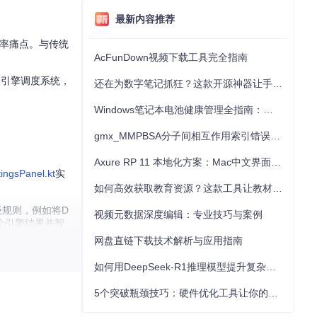
最新内容推荐
的效率痛点。与传统
AcFunDown视频下载工具完全指南
的引擎调度系统，
还在为数字笔记抓狂？这款开源神器让手写批注效率提升300%
Windows笔记本电池健康管理全指南：从根源解决电池损耗问题
gmx_MMPBSA分子间相互作用索引错误的深度诊断与解决
Axure RP 11 本地化方案：Mac中文界面优化与原型设计工具汉化全指南
tingsPanel.kt
实
如何高效获取教育资源？这款工具让教材下载效率提升80%
级规则，例如将D
视频元数据深度编辑：专业技巧与案例
个引擎结果并智
网盘直链下载技术解析与应用指南
如何用DeepSeek-R1推理模型提升复杂任务解决能力：完整指南
统支持自定义词
5个突破瓶颈技巧：硬件优化工具让你的电脑性能提升30%