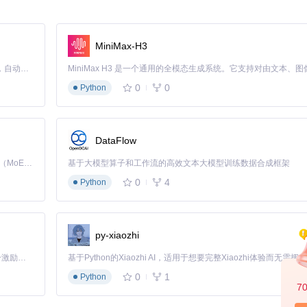
出精细的切割效果，如下所示：
MiniMax-H3
Claude Code 的开源替代方案。连接任意大模型，编辑代码，运行命令，自动验证 — 全自动执行。用 Rust 构建，极致性能。 ｜ An open-source alternative to Claude Code. Connect any LLM, edit code, run commands, and verify changes — autonomously. Built in Rust for speed. Get Started
0
0
Python
是一个强大而灵活的图像处理工具，更是学习计算机视觉与图形界面设计
趣与实用的价值。立即加入这个社区，体验图像分割的新境界，让你的创
DataFlow
Kimi K3 是Kimi能力最强的模型：这是一个拥有 2.8 万亿参数的混合专家（MoE）模型，具备原生视觉理解能力，并支持 100 万 token 的上下文窗口。
基于大模型算子和工作流的高效文本大模型训练数据合成框架
0
4
Python
py-xiaozhi
「源启盛夏」暑期校园开发者成长计划旨在激活校园开源力量，通过积分激励、认证扶持、资源倾斜等形式，引导高校组织和开发者完成「入驻 — 建项目 — 做贡献 — 获认证 — 得资源」的完整闭环。无论你是想带领社团入驻平台的组织者，还是希望用代码贡献证明自己的开发者，都能在这里找到属于你的成长路径。
0
1
Python
7