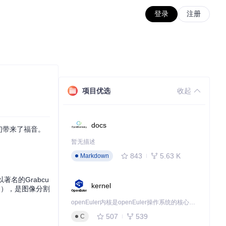
登录
注册
项目优选
收起
docs
们带来了福音。
暂无描述
843
5.63 K
Markdown
著名的Grabcu
kernel
2
），是图像分割
openEuler内核是openEuler操作系统的核心，既是系统性能与稳定性的基石，也是连接处理器、设备与服务的桥梁。
507
539
C