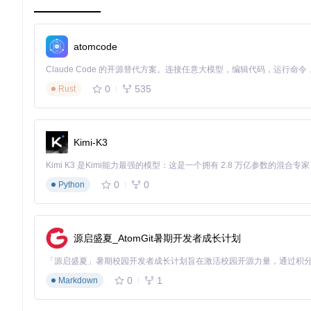
从输入到输出的转变令人惊叹，原始图像经过应用处理后，呈现
atomcode
0
535
Rust
综上所述，
Interactive-image-segmentation-opencv-qt
不仅
案例。无论是专业人士还是技术爱好者，都能从中找到探索的乐
Kimi-K3
0
0
Python
源启盛夏_AtomGit暑期开发者成长计划
0
1
Markdown