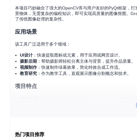
本项目巧妙融合了强大的OpenCV库与用户友好的PyQt框架，打
景物体，无需复杂的编程知识，即可实现高质量的图像抠图。Gr
了传统图像处理的复杂性。
应用场景
该工具广泛适用于多个领域：
UI设计
：快速提取图标或元素，用于应用或网页设计。
摄影后期
：帮助摄影师轻松分离主体与背景，提升作品质量。
视频制作
：快速制作绿幕效果，简化特效合成工作流。
教育研究
：作为教学工具，直观展示图像分割概念和技术。
项目特点
简易上手
：基于简单的命令行启动，
python app.py
即可开
直观交互
：继承自
labelImg
的GUI，让即便是新手也能迅速掌
高效分割
：运用Grabcut算法，实现精确而快速的图像抠取。
持续进化
：开发者的TODO列表表明了对改善用户体验的承
热门项目推荐