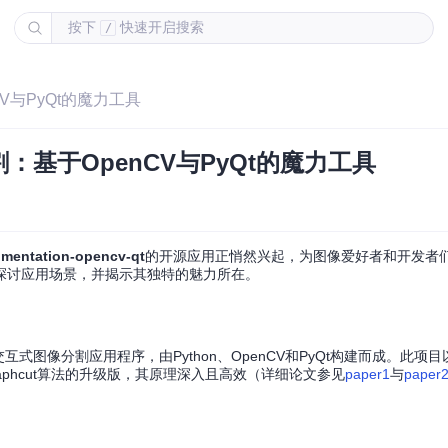
按下
快速开启搜索
/
V与PyQt的魔力工具
基于OpenCV与PyQt的魔力工具
gmentation-opencv-qt
的开源应用正悄然兴起，为图像爱好者和开发者
探讨应用场景，并揭示其独特的魅力所在。
式图像分割应用程序，由Python、OpenCV和PyQt构建而成。此项目以
raphcut算法的升级版，其原理深入且高效（详细论文参见
paper1
与
paper