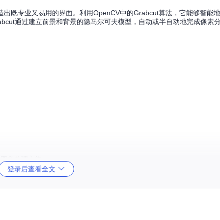
造出既专业又易用的界面。利用OpenCV中的Grabcut算法，它能够智
abcut通过建立前景和背景的隐马尔可夫模型，自动或半自动地完成像素
启图像处理之旅。
登录后查看全文
握。
诺，如图片动态缩放、更便捷的图像切换等。