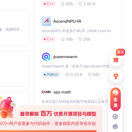
835
1.65 K
C++
AscendNPU-IR
MiniMax H3 是一个通用的全模态生成系统。它支持对由文本、图像、视频和音频组成的多模态上下文进行统一理解，并能生成分辨率高达 2K、时长可达 15 秒的带原生立体声音频的视频。得益于面向任务泛化的系统设计，H3 在预训练阶段就已具备广泛的多模态上下文理解与生成能力，能够出色地执行复杂的多模态指令。
AscendNPU-IR是基于MLIR（Multi-Level Intermediate Representation）构建的，面向昇腾亲和算子编译时使用的中间表示，提供昇腾完备表达能力，通过编译优化提升昇腾AI处理器计算效率，支持通过生态框架使能昇腾AI处理器与深度调优
496
336
C++
不可多得的实践
意无限放大！
邀请
jiuwenswarm
JiuwenSwarm 是一款基于openJiuwen开发的智能AI Agent，它能够将大语言模型的强大能力，通过你日常使用的各类通讯应用，直接延伸至你的指尖。
3.15 K
842
Python
ops-math
客
本项目是CANN提供的数学类基础计算算子库，实现网络在NPU上加速计算。
服
1.24 K
1.36 K
C++
基于Python的Xiaozhi AI，适用于想要完整Xiaozhi体验而无需拥有专用硬件的用户。
00万+用户深度参与代码创作，更多精彩内容等你共创
deveco-code