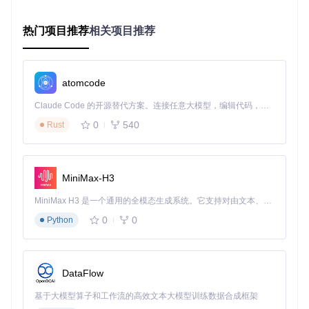
Lottie-ios的应用场景几乎覆盖了iOS应用中的所有动画需求，
从简单的加载指示器到复杂的交互反馈，都能提供出色的解决
热门项目推荐
相关项目推荐
方案。
2.1 功能引导动画：降低用户认知成本
新用户引导是提升用户留存率的关键环节，Lottie动画能够以
atomcode
视觉化方式直观展示应用功能，比传统静态图片+文字说明的
方式更具吸引力。
Claude Code 的开源替代方案。连接任意大模型，编辑代码，运行命令，自动验证 — 全自动执行。用 Rust 构建，极致性能。 ｜ An open-source alternative to Claude Code. Connect any LLM, edit code, run commands, and verify changes — autonomously. Built in Rust for speed. Get Started
0
540
Rust
使用Lottie实现的冥想应用引导动画，通过流畅的视觉引导帮
助用户理解呼吸节奏控制功能
实现代码：
MiniMax-H3
MiniMax H3 是一个通用的全模态生成系统。它支持对由文本、图像、视频和音频组成的多模态上下文进行统一理解，并能生成分辨率高达 2K、时长可达 15 秒的带原生立体声音频的视频。得益于面向任务泛化的系统设计，H3 在预训练阶段就已具备广泛的多模态上下文理解与生成能力，能够出色地执行复杂的多模态指令。
// 创建引导动画视图
let
 onboardingAnimation 
=
LottieAnimationView
(name: 
"brea
0
0
Python
// 配置动画属性
onboardingAnimation.loopMode 
=
 .loop

onboardingAnimation.animationSpeed 
=
0.7
// 减慢动画速度，
DataFlow
onboardingAnimation.contentMode 
=
 .scaleAspectFit

基于大模型算子和工作流的高效文本大模型训练数据合成框架
// 添加到引导页面