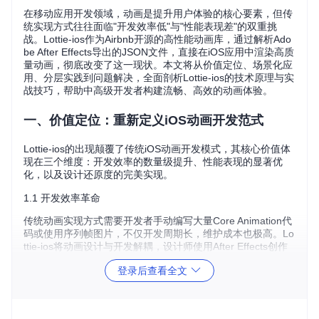
在移动应用开发领域，动画是提升用户体验的核心要素，但传
统实现方式往往面临"开发效率低"与"性能表现差"的双重挑
战。Lottie-ios作为Airbnb开源的高性能动画库，通过解析Ado
be After Effects导出的JSON文件，直接在iOS应用中渲染高质
量动画，彻底改变了这一现状。本文将从价值定位、场景化应
用、分层实践到问题解决，全面剖析Lottie-ios的技术原理与实
战技巧，帮助中高级开发者构建流畅、高效的动画体验。
一、价值定位：重新定义iOS动画开发范式
Lottie-ios的出现颠覆了传统iOS动画开发模式，其核心价值体
现在三个维度：开发效率的数量级提升、性能表现的显著优
化，以及设计还原度的完美实现。
1.1 开发效率革命
传统动画实现方式需要开发者手动编写大量Core Animation代
码或使用序列帧图片，不仅开发周期长，维护成本也极高。Lo
ttie-ios将动画设计与开发解耦，设计师使用After Effects创作
动画后直接导出JSON文件，开发者只需几行代码即可集成，
登录后查看全文
将动画开发周期从数天缩短至小时级。
1.2 性能优势量化分析
在iPhone 13 Pro设备上的基准测试显示，Lottie-ios相比传统