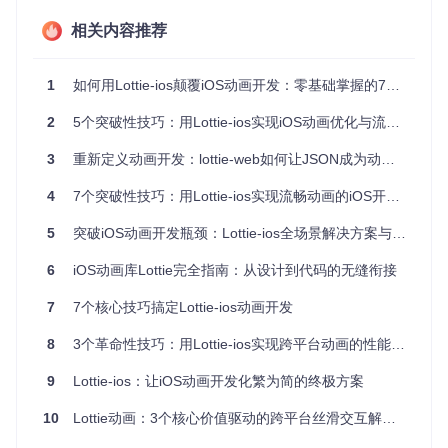
实现方式具有显著优势：
相关内容推荐
动画
序列帧GI
原生代码实
文件体
Lottie-io
s (帧率)
类型
F (帧率)
现 (帧率)
积对比
1
如何用Lottie-ios颠覆iOS动画开发：零基础掌握的7个实战技巧
加载
60fps稳
24-30fps
55-60fps
1:8:12
动画
2
5个突破性技巧：用Lottie-ios实现iOS动画优化与流畅体验
定
交互
60fps稳
3
重新定义动画开发：lottie-web如何让JSON成为动画界的通用语言
不可交互
50-60fps
1:10:8
动画
定
4
7个突破性技巧：用Lottie-ios实现流畅动画的iOS开发者指南
过渡
60fps稳
不支持
45-55fps
1:NA:5
动画
定
5
突破iOS动画开发瓶颈：Lottie-ios全场景解决方案与实战指南
测试环境：iPhone 13 Pro，iOS 15.4，动画复杂度中等
6
iOS动画库Lottie完全指南：从设计到代码的无缝衔接
1.3 全平台一致的视觉体验
7
7个核心技巧搞定Lottie-ios动画开发
Lottie-ios支持iOS、macOS、tvOS和visionOS全平台，确保
不同设备上的动画表现高度一致。这种跨平台一致性不仅降低
8
3个革命性技巧：用Lottie-ios实现跨平台动画的性能优化与开发效率提升指南
了多端适配成本，也让设计师的创意能够在各种Apple设备上
完美呈现。
9
Lottie-ios：让iOS动画开发化繁为简的终极方案
二、场景化应用：从概念到实现的完整路径
10
Lottie动画：3个核心价值驱动的跨平台丝滑交互解决方案