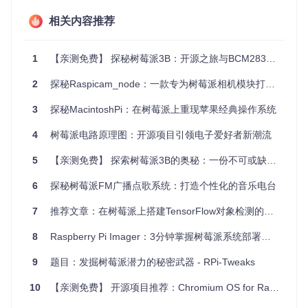
raspberian-firstboot尤其适用于那些需要大量部署但资源有限
的场合，例如：
相关内容推荐
网络服务器集群，自动配置IP地址、DNS等网络参数
远程无人值守的监控系统，通过反向SSH隧道方便地管理和
1
【亲测免费】 探秘树莓派3B：开源之旅与BCM2837的深度指南
维护
2
教育实验室，一次性设置好所有设备的环境
探秘Raspicam_node：一款专为树莓派相机模块打造的ROS节点
DIY爱好者，快速构建个性化的树莓派项目
3
探秘MacintoshPi：在树莓派上重现苹果经典操作系统
四、项目特点
4
树莓派电路原理图：开源项目引领电子爱好者新潮流
简单易用
：只需要编辑一个bash脚本，无需深入系统底
5
【亲测免费】 探索树莓派3B的奥秘：一份不可或缺的电路图宝典
层。
高度自定义
：从网络设置到软件包安装，一切都在你的掌
6
探秘树莓派FM广播点歌系统：打造个性化的音乐电台
控之中。
节省时间
：无须手动逐台配置，一次编写，多次部署。
7
推荐文章：在树莓派上搭建TensorFlow对象检测的奇妙之旅
安全可靠
：系统的原始功能保持不变，只添加了一个初始
8
Raspberry Pi Imager：3分钟掌握树莓派系统部署的终极秘籍
化服务，降低了出错风险。
要开始使用raspberian-firstboot，只需从
发布页面
下载最新的
9
题目：发掘树莓派潜力的秘密武器 - RPi-Tweaks
镜像文件，然后按照Quick Start指南中的步骤进行操作即可。
10
【亲测免费】 开源项目推荐：Chromium OS for Raspberry Pi
无论是提前定制镜像还是在已安装的SD卡上直接修改，都能