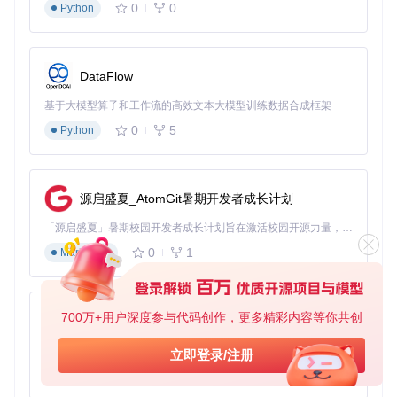
0
0
Python
DataFlow
基于大模型算子和工作流的高效文本大模型训练数据合成框架
0
5
Python
源启盛夏_AtomGit暑期开发者成长计划
「源启盛夏」暑期校园开发者成长计划旨在激活校园开源力量，通过积分激励、认证扶持、资源倾斜等形式，引导高校组织和开发者完成「入驻 — 建项目 — 做贡献 — 获认证 — 得资源」的完整闭环。无论你是想带领社团入驻平台的组织者，还是希望用代码贡献证明自己的开发者，都能在这里找到属于你的成长路径。
0
1
Markdown
700万+用户深度参与代码创作，更多精彩内容等你共创
py-xiaozhi
基于Python的Xiaozhi AI，适用于想要完整Xiaozhi体验而无需拥有专用硬件的用户。
立即登录/注册
0
1
Python