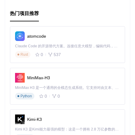
体验到raspberian-firstboot带来的便捷。快去试试看，让你的
树莓派部署变得更加智能与高效吧！
热门项目推荐
atomcode
Claude Code 的开源替代方案。连接任意大模型，编辑代码，运行命令，自动验证 — 全自动执行。用 Rust 构建，极致性能。 ｜ An open-source alternative to Claude Code. Connect any LLM, edit code, run commands, and verify changes — autonomously. Built in Rust for speed. Get Started
0
537
Rust
MiniMax-H3
MiniMax H3 是一个通用的全模态生成系统。它支持对由文本、图像、视频和音频组成的多模态上下文进行统一理解，并能生成分辨率高达 2K、时长可达 15 秒的带原生立体声音频的视频。得益于面向任务泛化的系统设计，H3 在预训练阶段就已具备广泛的多模态上下文理解与生成能力，能够出色地执行复杂的多模态指令。
0
0
Python
Kimi-K3
Kimi K3 是Kimi能力最强的模型：这是一个拥有 2.8 万亿参数的混合专家（MoE）模型，具备原生视觉理解能力，并支持 100 万 token 的上下文窗口。