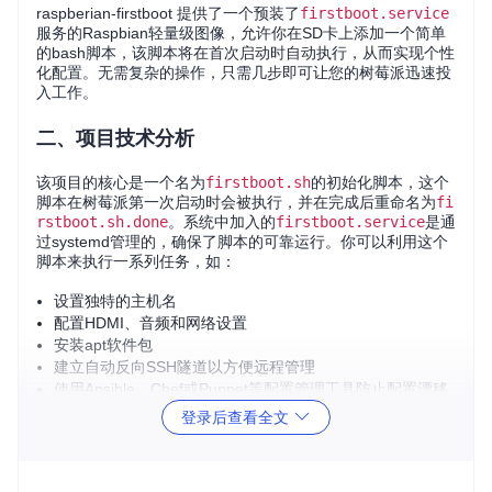
raspberian-firstboot 提供了一个预装了
firstboot.service
服务的Raspbian轻量级图像，允许你在SD卡上添加一个简单
的bash脚本，该脚本将在首次启动时自动执行，从而实现个性
化配置。无需复杂的操作，只需几步即可让您的树莓派迅速投
入工作。
二、项目技术分析
该项目的核心是一个名为
firstboot.sh
的初始化脚本，这个
脚本在树莓派第一次启动时会被执行，并在完成后重命名为
fi
rstboot.sh.done
。系统中加入的
firstboot.service
是通
过systemd管理的，确保了脚本的可靠运行。你可以利用这个
脚本来执行一系列任务，如：
设置独特的主机名
配置HDMI、音频和网络设置
安装apt软件包
建立自动反向SSH隧道以方便远程管理
使用Ansible、Chef或Puppet等配置管理工具防止配置漂移
甚至可以用于大规模IoT设备的定制化部署
登录后查看全文
三、应用场景