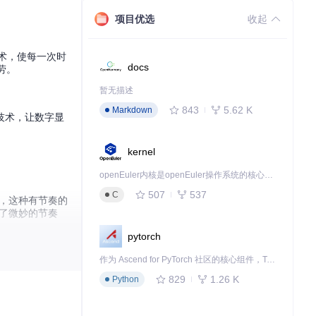
项目优选
收起
技术，使每一次时
docs
劳。
暂无描述
843
5.62 K
Markdown
割技术，让数字显
kernel
openEuler内核是openEuler操作系统的核心，既是系统性能与稳定性的基石，也是连接处理器、设备与服务的桥梁。
507
537
C
律，这种有节奏的
了微妙的节奏
pytorch
作为 Ascend for PyTorch 社区的核心组件，TorchNPU 是昇腾专为 PyTorch 打造的深度学习适配插件，使 PyTorch 框架能够直接调用昇腾 NPU，为开发者提供昇腾 AI 处理器的超强算力。
，用户可以同时监
829
1.26 K
Python