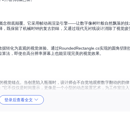
这一概念彻底颠覆。它采用帧动画渲染引擎——让数字像树叶般自然飘落的
精心选择，既保留了机械时钟的复古韵味，又通过现代无衬线设计消除了视觉疲
为直观的视觉体验。通过RoundedRectangle.cs实现的圆角切
齿算法，即使在高分辨率屏幕上也能呈现完美的视觉效果。
思考间隙的视觉锚点。当创意陷入瓶颈时，设计师会不自觉地观察数字翻动的韵
："它不仅仅是时间显示，更像是一个小型的动态装置艺术，为工作室注入
登录后查看全文
个长期存在的痛点。通过WorldTimesScreen.cs实现的时区管理系统
团队会议安排的准确性。