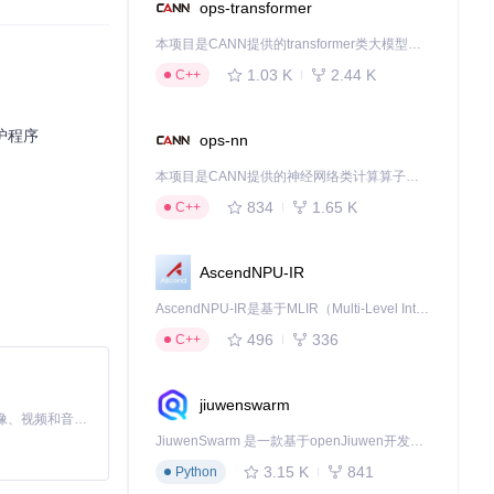
ops-transformer
能帮助他们建立时
本项目是CANN提供的transformer类大模型算子库，实现网络在NPU上加速计算。
1.03 K
2.44 K
C++
保护程序
ops-nn
—用最简洁的元素
本项目是CANN提供的神经网络类计算算子库，实现网络在NPU上加速计算。
834
1.65 K
C++
计遵循了认知负荷
AscendNPU-IR
缓动算法，使数字
AscendNPU-IR是基于MLIR（Multi-Level Intermediate Representation）构建的，面向昇腾亲和算子编译时使用的中间表示，提供昇腾完备表达能力，通过编译优化提升昇腾AI处理器计算效率，支持通过生态框架使能昇腾AI处理器与深度调优
496
336
C++
环境则可切换到柔
jiuwenswarm
MiniMax H3 是一个通用的全模态生成系统。它支持对由文本、图像、视频和音频组成的多模态上下文进行统一理解，并能生成分辨率高达 2K、时长可达 15 秒的带原生立体声音频的视频。得益于面向任务泛化的系统设计，H3 在预训练阶段就已具备广泛的多模态上下文理解与生成能力，能够出色地执行复杂的多模态指令。
JiuwenSwarm 是一款基于openJiuwen开发的智能AI Agent，它能够将大语言模型的强大能力，通过你日常使用的各类通讯应用，直接延伸至你的指尖。
3.15 K
841
Python