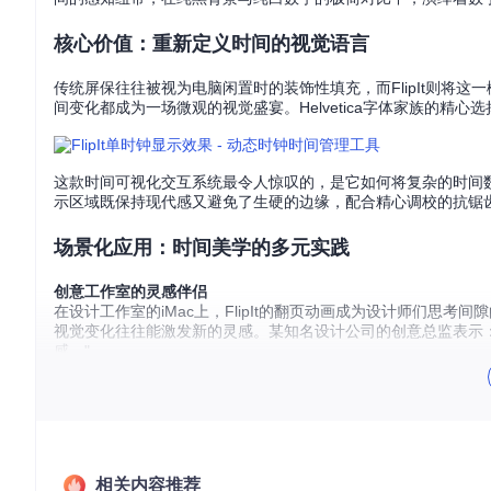
核心价值：重新定义时间的视觉语言
传统屏保往往被视为电脑闲置时的装饰性填充，而FlipIt则将
间变化都成为一场微观的视觉盛宴。Helvetica字体家族的
这款时间可视化交互系统最令人惊叹的，是它如何将复杂的时间数据转化
示区域既保持现代感又避免了生硬的边缘，配合精心调校的抗锯
场景化应用：时间美学的多元实践
创意工作室的灵感伴侣
在设计工作室的iMac上，FlipIt的翻页动画成为设计师们
视觉变化往往能激发新的灵感。某知名设计公司的创意总监表示
感。"
跨国团队的时间协调者
对于需要跨时区协作的远程团队，FlipIt的多时区显示功能解决了一
控全球多个城市的实时时间，系统会智能识别夏令时变化，确保
相关内容推荐