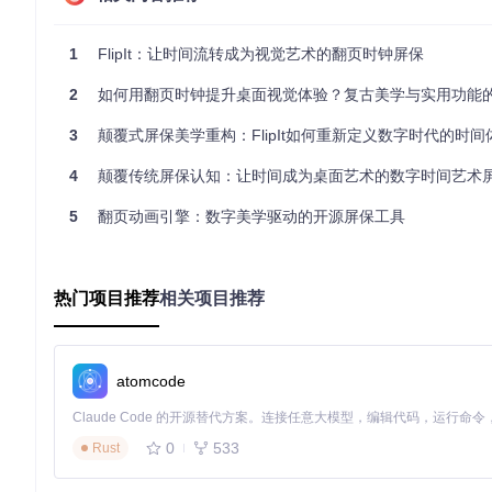
居家办公的专注助手
在卧室的副屏上，FlipIt的极简设计成为工作与休息的视觉边
间感知，避免无意义的刷屏浪费。
1
FlipIt：让时间流转成为视觉艺术的翻页时钟屏保
深度解析：反主流设计思考
2
如何用翻页时钟提升桌面视觉体验？复古美学与实用功能
3
颠覆式屏保美学重构：FlipIt如何重新定义数字时代的时间
FlipIt的成功源于其对传统屏保概念的彻底重构。大多数屏保试图
创造最深刻的时间体验。这种设计哲学体现在三个方面：
4
颠覆传统屏保认知：让时间成为桌面艺术的数字时间艺术
信息降噪
5
翻页动画引擎：数字美学驱动的开源屏保工具
不同于传统屏保的信息过载，FlipIt只保留时间这一核心信息
理论，将视觉处理负担降至最低。
动态平衡
翻页动画的速度经过精确计算，既不会因过快而分散注意力，也不会因过
热门项目推荐
相关项目推荐
翻动呈现出物理世界的自然加速度。
情境适应
通过SettingsForm.cs实现的个性化配置系统，允许用户
atomcode
和模式，降低夜间视觉刺激。
行动指南：打造你的个性化时间界面
0
533
Rust
安装痛点与解决方案