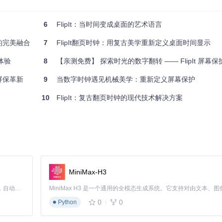
界。许多远程工作者发现，当他们需要短暂休息时，屏幕上优雅翻动的数字
6
FlipIt：当时间变成桌面的艺术语言
的完美融合
7
FlipIt翻页时钟：用复古美学重新定义桌面时间显示
体验
8
【亲测免费】 探索时光的数字翻转 —— FlipIt 屏幕
通过复杂的动画或信息展示来"填充"闲置时间，而FlipIt却选择做减法—
屏保革新
9
当数字时钟遇见机械美学：重新定义屏幕保护
10
FlipIt：复古翻页时钟的现代技术解决方案
，通过精心设计的视觉层次，让用户在一瞥之间就能获取所需信息。这种设
慢而显得迟钝。开发团队在Int32Extensions.cs中实现了特殊的
根据不同场景调整显示参数。办公环境下可以选择24小时制和较大字号，而卧室
MiniMax-H3
Claude Code 的开源替代方案。连接任意大模型，编辑代码，运行命令，自动验证 — 全自动执行。用 Rust 构建，极致性能。 ｜ An open-source alternative to Claude Code. Connect any LLM, edit code, run commands, and verify changes — autonomously. Built in Rust for speed. Get Started
0
0
Python