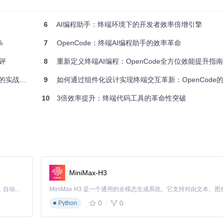
索能力。不同于传统grep命令，它具备三大优势：智能排序、上下文预览和类
6
AI编程助手：终端环境下的开发者效率倍增引擎
%
7
OpenCode：终端AI编程助手的效率革命
rchOptions
) {

评
8
重新定义终端AI编程：OpenCode全方位效能提升指南
实战指南
9
如何通过组件化设计实现终端交互革新：OpenCode的用
10
3倍效率提升：终端代码工具的革命性突破
odTime
;

MiniMax-H3
Claude Code 的开源替代方案。连接任意大模型，编辑代码，运行命令，自动验证 — 全自动执行。用 Rust 构建，极致性能。 ｜ An open-source alternative to Claude Code. Connect any LLM, edit code, run commands, and verify changes — autonomously. Built in Rust for speed. Get Started
0
0
Python
pe ts
限定文件类型，
--after 3
显示匹配行后3行内容。