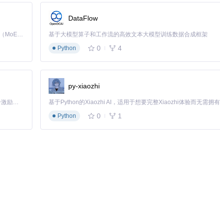
。它能自动处理大文件分页、超长行截断，并拒绝读取二进制文件。
DataFlow
Kimi K3 是Kimi能力最强的模型：这是一个拥有 2.8 万亿参数的混合专家（MoE）模型，具备原生视觉理解能力，并支持 100 万 token 的上下文窗口。
基于大模型算子和工作流的高效文本大模型训练数据合成框架
g
, 
options
: 
ReadOptions
) {

0
4
Python
py-xiaozhi
「源启盛夏」暑期校园开发者成长计划旨在激活校园开源力量，通过积分激励、认证扶持、资源倾斜等形式，引导高校组织和开发者完成「入驻 — 建项目 — 做贡献 — 获认证 — 得资源」的完整闭环。无论你是想带领社团入驻平台的组织者，还是希望用代码贡献证明自己的开发者，都能在这里找到属于你的成长路径。


0
1
Python
ffset
, options.
limit
);

等二进制文件会明确拒绝并提示替代方案，防止意外读取大文件导致终端