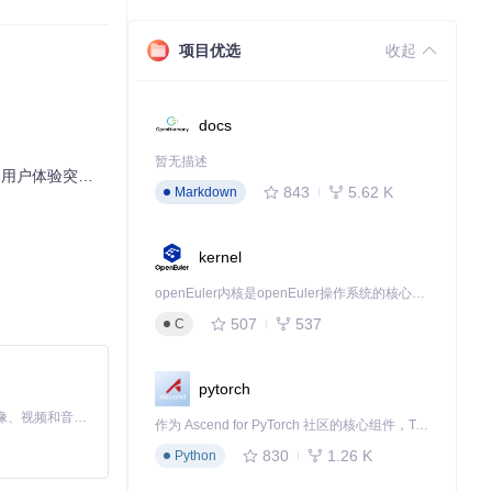
型过滤。
项目优选
收起
docs
暂无描述
户体验突破之道
843
5.62 K
Markdown
kernel
openEuler内核是openEuler操作系统的核心，既是系统性能与稳定性的基石，也是连接处理器、设备与服务的桥梁。
507
537
C
pytorch
MiniMax H3 是一个通用的全模态生成系统。它支持对由文本、图像、视频和音频组成的多模态上下文进行统一理解，并能生成分辨率高达 2K、时长可达 15 秒的带原生立体声音频的视频。得益于面向任务泛化的系统设计，H3 在预训练阶段就已具备广泛的多模态上下文理解与生成能力，能够出色地执行复杂的多模态指令。
作为 Ascend for PyTorch 社区的核心组件，TorchNPU 是昇腾专为 PyTorch 打造的深度学习适配插件，使 PyTorch 框架能够直接调用昇腾 NPU，为开发者提供昇腾 AI 处理器的超强算力。
830
1.26 K
Python