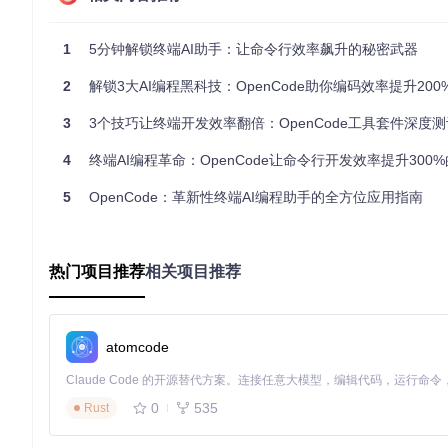
第一步：精准搜索——告别繁琐的文件定位
OpenCode搜索工具基于ripgrep构建，提供毫秒级代码检
1
5分钟解锁终端AI助手：让命令行效率飙升的秘密武器
// 搜索工具核心实现（packages/opencode/src/tool/grep.ts）
2
解锁3大AI编程黑科技：OpenCode助你编码效率提升200
async
function
searchCode
(
pattern
: 
string
, 
options
: 
Sea
// 1. 构建ripgrep命令参数
3
3个技巧让终端开发效率翻倍：OpenCode工具套件深度测
const
 args = 
buildRgArgs
(pattern, options);

4
终端AI编程革命：OpenCode让命令行开发效率提升300%的
// 2. 执行搜索并流式处理结果
const
 stream = 
execRgStream
(args);

5
OpenCode：革新性终端AI编程助手的全方位应用指南
// 3. 结果结构化与智能排序
const
 matches = 
await
processMatches
(stream);

热门项目推荐
相关项目推荐
// 按修改时间和匹配度排序（最新修改文件优先）
return
 matches.
sort
(
(
a, b
) =>
 {

if
 (b.
modTime
 !== a.
modTime
) 
return
 b.
modTime
 - a.
m
return
 b.
score
 - a.
score
;

atomcode
  });

0
535
Rust
使用技巧
：添加
--preview
参数可直接预览匹配行上下文，
--ty
第二步：安全读取——智能解析任意代码文件