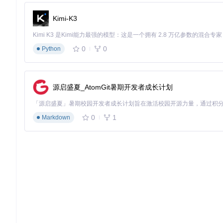
读取工具不仅是简单的文件内容展示，更是一个智能代码解析器
Kimi-K3
// 智能内容处理（packages/opencode/src/tool/read.ts）
async
function
readFileWithSafetyChecks
(
filepath
: 
strin
0
0
Python
// 安全检查：防止路径穿越攻击
validateFilePath
(filepath);

// 文件类型检测
源启盛夏_AtomGit暑期开发者成长计划
const
 fileType = 
await
detectFileType
(filepath);

if
 (fileType.
isBinary
) {

throw
new
Error
(
`不支持的文件类型: 
${fileType.mime}
`
);
0
1
Markdown
  }

// 大文件处理：仅读取请求的行范围
const
 lines = 
await
readFileLines
(filepath, options.
o
// 内容格式化：添加行号和语法高亮
return
formatContent
(lines, options.
offset
 || 
0
);

安全机制
：工具会严格检查文件路径是否在工作目录内，对图片
第三步：高效写入——终端内安全编辑代码