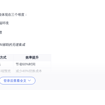
价值体现在三个维度：
端环境
惯
与AI辅助的无缝集成
e方式
效率提升
具
节省60%时间
终端预览
减少40%切换成本
辑保存
缩短70%操作路径
登录后查看全文
诊断
提前发现80%语法错误