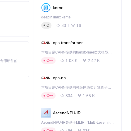
kernel
deepin linux kernel
33
16
C
ops-transformer
本项目是CANN提供的transformer类大模型算子库，实现网络在NPU上加速计算。
1.03 K
2.42 K
C++
基于Python的Xiaozhi AI，适用于想要完整Xiaozhi体验而无需拥有专用硬件的用户。
ops-nn
本项目是CANN提供的神经网络类计算算子库，实现网络在NPU上加速计算。
834
1.65 K
C++
AscendNPU-IR
阻塞。
AscendNPU-IR是基于MLIR（Multi-Level Intermediate Representation）构建的，面向昇腾亲和算子编译时使用的中间表示，提供昇腾完备表达能力，通过编译优化提升昇腾AI处理器计算效率，支持通过生态框架使能昇腾AI处理器与深度调优
496
336
C++