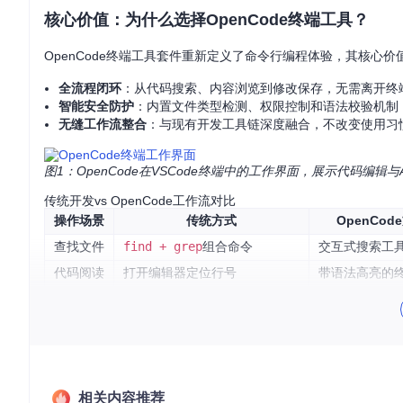
核心价值：为什么选择OpenCode终端工具？
OpenCode终端工具套件重新定义了命令行编程体验，其核心
全流程闭环
：从代码搜索、内容浏览到修改保存，无需离开终
智能安全防护
：内置文件类型检测、权限控制和语法校验机制
无缝工作流整合
：与现有开发工具链深度融合，不改变使用习
图1：OpenCode在VSCode终端中的工作界面，展示代码编辑
传统开发vs OpenCode工作流对比
操作场景
传统方式
OpenCod
查找文件
find + grep
组合命令
交互式搜索工
代码阅读
打开编辑器定位行号
带语法高亮的
快速修改
编辑器打开→修改→保存→关闭
终端内直接编
语法检查
手动运行lint命令
自动触发实时
三步掌握OpenCode核心功能
相关内容推荐