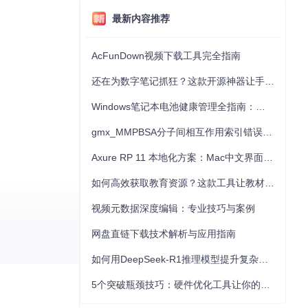
最新内容推荐
AcFunDown视频下载工具完全指南
还在为数字笔记抓狂？这款开源神器让手写批注效率提升300%
Windows笔记本电池健康管理全指南：从根源解决电池损耗问题
gmx_MMPBSA分子间相互作用索引错误的深度诊断与解决
Axure RP 11 本地化方案：Mac中文界面优化与原型设计工具汉化全指南
如何高效获取教育资源？这款工具让教材下载效率提升80%
视频元数据深度编辑：专业技巧与案例
网盘直链下载技术解析与应用指南
如何用DeepSeek-R1推理模型提升复杂任务解决能力：完整指南
5个突破瓶颈技巧：硬件优化工具让你的电脑性能提升30%