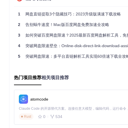
# 克隆项目仓库到本地
git 
clone
1
网盘直链提取3个隐藏技巧：2023升级版满速下载攻略
导入脚本：激活工具功能
进入项目目录，找到名为"（改）网盘直链下载助手.user.js"
2
告别蜗牛速度！Mac版百度网盘免费加速全攻略
用文本编辑器打开该文件，全选并复制所有内容
在浏览器中打开脚本管理器，创建新脚本
3
如何突破百度网盘限速？2025最新百度网盘解析工具，免费高速下载
粘贴复制的内容并保存
4
突破网盘限速壁垒：Online-disk-direct-link-download-assist
完成这三步后，当你访问支持的网盘页面时，工具会自动激活并
5
突破网盘限速：多平台直链解析工具实现60倍速下载全攻
📌 最常用的四大网盘支持详解
百度网盘：一键解析，多种下载方式
热门项目推荐
相关项目推荐
用户场景
：需要下载多个工作文档，但官方下载器速度太慢
解决
钮后，可根据需求选择最合适的下载方式，无需担心限速问题。
阿里云盘：自动适配，稳定下载
atomcode
用户场景
：下载大型安装包时经常遇到403错误
解决方案
：工具
大文件下载的稳定性，减少中断情况。
0
534
Rust
天翼云盘：批量处理，效率倍增
用户场景
：需要从共享文件夹下载多个学习资料
解决方案
：支持