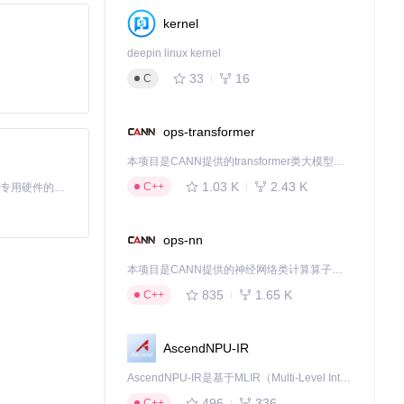
kernel
deepin linux kernel
行的Aria2用
33
16
C
ops-transformer
本项目是CANN提供的transformer类大模型算子库，实现网络在NPU上加速计算。
1.03 K
2.43 K
C++
基于Python的Xiaozhi AI，适用于想要完整Xiaozhi体验而无需拥有专用硬件的用户。
ops-nn
本项目是CANN提供的神经网络类计算算子库，实现网络在NPU上加速计算。
835
1.65 K
C++
AscendNPU-IR
数。
AscendNPU-IR是基于MLIR（Multi-Level Intermediate Representation）构建的，面向昇腾亲和算子编译时使用的中间表示，提供昇腾完备表达能力，通过编译优化提升昇腾AI处理器计算效率，支持通过生态框架使能昇腾AI处理器与深度调优
496
336
C++