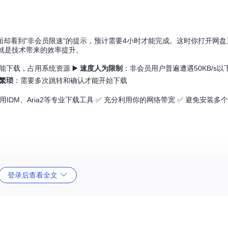
却看到"非会员限速"的提示，预计需要4小时才能完成。这时你打开网盘
就是技术带来的效率提升。
能下载，占用系统资源 ▶️
速度人为限制
：非会员用户普遍遭遇50KB/s以下
繁琐
：需要多次跳转和确认才能开始下载
IDM、Aria2等专业下载工具 ✅ 充分利用你的网络带宽 ✅ 避免安装多
扩展，这是运行用户脚本的基础环境。各大浏览器应用商店都能搜索到这些扩展，安
登录后查看全文