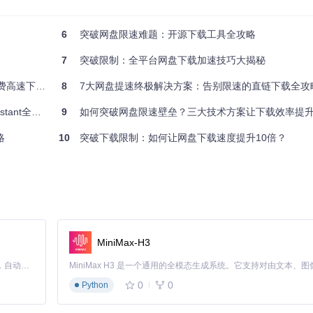
6
突破网盘限速难题：开源下载工具全攻略
的文件
7
突破限制：全平台网盘下载加速技巧大揭秘
文件全攻略
8
7大网盘提速终极解决方案：告别限速的直链下载全攻
ant全攻略
9
如何突破网盘限速壁垒？三大技术方案让下载效率提升
显示解析按钮。
略
10
突破下载限制：如何让网盘下载速度提升10倍？
方案
：工具提供API下载、Aria2推送、cURL命令行等多种选择。在文
MiniMax-H3
会自动设置正确的Referer和用户代理信息，确保下载请求被服务器正常
Claude Code 的开源替代方案。连接任意大模型，编辑代码，运行命令，自动验证 — 全自动执行。用 Rust 构建，极致性能。 ｜ An open-source alternative to Claude Code. Connect any LLM, edit code, run commands, and verify changes — autonomously. Built in Rust for speed. Get Started
0
0
Python
批量文件解析功能，一次操作即可获取整个文件夹中所有文件的直链，配