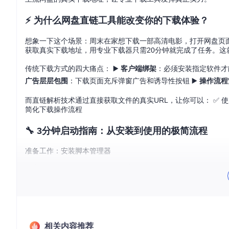
⚡ 为什么网盘直链工具能改变你的下载体验？
想象一下这个场景：周末在家想下载一部高清电影，打开网盘页面
获取真实下载地址，用专业下载器只需20分钟就完成了任务。这
传统下载方式的四大痛点： ▶️
客户端绑架
：必须安装指定软件才
广告层层包围
：下载页面充斥弹窗广告和诱导性按钮 ▶️
操作流程
而直链解析技术通过直接获取文件的真实URL，让你可以： ✅ 使用
简化下载操作流程
🔧 3分钟启动指南：从安装到使用的极简流程
准备工作：安装脚本管理器
在浏览器中安装Tampermonkey或Violentmonkey
无异。
获取工具：克隆项目代码
打开终端，执行以下命令下载完整项目：
相关内容推荐