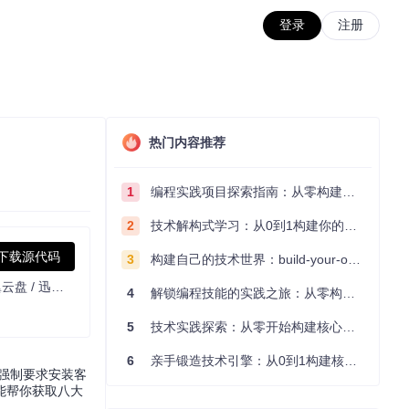
登录
注册
热门内容推荐
1
编程实践项目探索指南：从零构建技术能力体系
2
技术解构式学习：从0到1构建你的编程知识体系
下载源代码
3
构建自己的技术世界：build-your-own-x项目的实践探索指南
一个基于 JavaScript 的网盘文件下载地址获取工具。基于【网盘直链下载助手】修改 ，支持 百度网盘 / 阿里云盘 / 中国移动云盘 / 天翼云盘 / 迅雷云盘 / 夸克网盘 / UC网盘 / 123云盘 八大网盘
4
解锁编程技能的实践之旅：从零构建你的技术世界
5
技术实践探索：从零开始构建核心系统的实践指南
6
亲手锻造技术引擎：从0到1构建核心系统的实践指南
强制要求安装客
能帮你获取八大