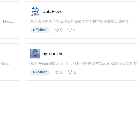
DataFlow
Kimi K3 是Kimi能力最强的模型：这是一个拥有 2.8 万亿参数的混合专家（MoE）模型，具备原生视觉理解能力，并支持 100 万 token 的上下文窗口。
基于大模型算子和工作流的高效文本大模型训练数据合成框架
决方案
：兼容多种下载工具，无论是习惯图形界面的IDM用户，还是喜欢命令
0
4
Python
py-xiaozhi
录下：
「源启盛夏」暑期校园开发者成长计划旨在激活校园开源力量，通过积分激励、认证扶持、资源倾斜等形式，引导高校组织和开发者完成「入驻 — 建项目 — 做贡献 — 获认证 — 得资源」的完整闭环。无论你是想带领社团入驻平台的组织者，还是希望用代码贡献证明自己的开发者，都能在这里找到属于你的成长路径。
0
1
Python
验。如果需要自定义，可以用文本编辑器打开相应文件，根据注释调整参