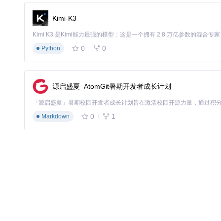
具，大幅节省时间。
Kimi-K3
迅雷云盘：灵活适配，工具任选
用户场景
：习惯使用特定下载工具，希望保持一致的下载体验
解
0
0
户，都能找到适合自己的下载方式。
Python
⚙️ 高速下载配置：释放工具全部潜力
源启盛夏_AtomGit暑期开发者成长计划
项目提供了针对不同网盘的优化配置文件，位于项目的config目
网盘类型
配置文件路径
主要优化方向
0
1
Markdown
阿里云盘
连接稳定性优化
config/ali.json
夸克网盘
界面交互增强
config/quark.json
天翼云盘
批量下载支持
config/tianyi.json
迅雷云盘
多工具适配
config/xunlei.json
移动云盘
会员功能支持
config/yidong.json
这些配置文件已经过优化，大多数用户无需修改即可获得良好体