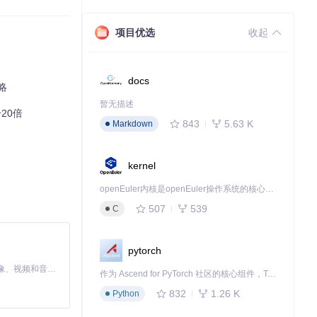
项目优选
收起
docs
略
暂无描述
20倍
843
5.63 K
Markdown
kernel
openEuler内核是openEuler操作系统的核心，既是系统性能与稳定性的基石，也是连接处理器、设备与服务的桥梁。
件页面点击解析按
507
539
C
pytorch
接受。特别优化了
MiniMax H3 是一个通用的全模态生成系统。它支持对由文本、图像、视频和音频组成的多模态上下文进行统一理解，并能生成分辨率高达 2K、时长可达 15 秒的带原生立体声音频的视频。得益于面向任务泛化的系统设计，H3 在预训练阶段就已具备广泛的多模态上下文理解与生成能力，能够出色地执行复杂的多模态指令。
作为 Ascend for PyTorch 社区的核心组件，TorchNPU 是昇腾专为 PyTorch 打造的深度学习适配插件，使 PyTorch 框架能够直接调用昇腾 NPU，为开发者提供昇腾 AI 处理器的超强算力。
832
1.26 K
Python
合多线程下载工