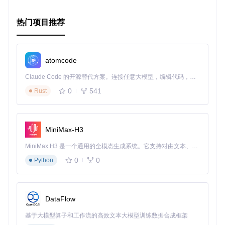
热门项目推荐
atomcode
Claude Code 的开源替代方案。连接任意大模型，编辑代码，运行命令，自动验证 — 全自动执行。用 Rust 构建，极致性能。 ｜ An open-source alternative to Claude Code. Connect any LLM, edit code, run commands, and verify changes — autonomously. Built in Rust for speed. Get Started
0
541
Rust
MiniMax-H3
MiniMax H3 是一个通用的全模态生成系统。它支持对由文本、图像、视频和音频组成的多模态上下文进行统一理解，并能生成分辨率高达 2K、时长可达 15 秒的带原生立体声音频的视频。得益于面向任务泛化的系统设计，H3 在预训练阶段就已具备广泛的多模态上下文理解与生成能力，能够出色地执行复杂的多模态指令。
0
0
Python
DataFlow
基于大模型算子和工作流的高效文本大模型训练数据合成框架