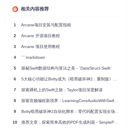
文件传输
：通过AES加密，保证在网络上传输的文件不被窃
相关内容推荐
取或篡改。
敏感信息存储
：应用程序内的重要设置或用户隐私信息可以
加密保存。
1
Arcane项目安装与配置指南
通信安全
：通过HMAC实现服务器与客户端之间的消息完整
性验证。
2
Arcane 开源项目教程
项目特点
3
Arcane 项目使用教程
4
```markdown
易于集成
：Arcane支持Swift Package Manager安装，只需
简单几步即可将其添加到你的项目中。
5
探秘Swift数据结构与算法之美 - `DataStruct-Swift`
强大而灵活
：覆盖了从基础哈希运算到复杂加密的一系列操
作，满足不同需求。
6
5大核心功能让Botty成为《暗黑破坏神2：重制版》效率神器
性能优秀
：直接利用CommonCrypto库，性能稳定且高效。
良好的文档
：清晰的代码注释和示例，帮助开发者快速理解
7
探索裸机上的Swift之旅：Taylor项目深度解读
和上手。
8
探索音频编程新境界：LearningCoreAudioWithSwift2.0项目深度剖析与推荐
总的来说，Arcane是Swift开发者在处理数据安全时的一款利
器。它的存在让加密工作变得不再繁重，而是更加方便和高
9
Botty暗黑破坏神2自动化脚本：零代码配置实现全场景适配指南
效。无论你是经验丰富的老手还是刚入门的新手，Arcane都能
帮你更专注于应用的核心功能，同时确保数据的安全无虞。现
10
推荐文章：探索简单高效的PDF生成利器 - SimplePDF
在就尝试一下吧，让它成为你开发工具箱中不可或缺的一部
分！