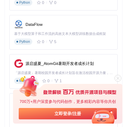
0
0
Python
如上图所示，组件支持多层级嵌套分组，用户可以通过"添加
分组"按钮创建子条件组，实现复杂的逻辑组合。
DataFlow
三、场景化应用：从理论到实践
基于大模型算子和工作流的高效文本大模型训练数据合成框架
3.1 数据可视化平台应用
0
5
Python
在数据可视化平台中，用户需要根据多个维度筛选图表数据：
// 数据可视化平台查询规则配置
源启盛夏_AtomGit暑期开发者成长计划
const
 visualizationRules = [

  { 

「源启盛夏」暑期校园开发者成长计划旨在激活校园开源力量，通过积分激励、认证扶持、资源倾斜等形式，引导高校组织和开发者完成「入驻 — 建项目 — 做贡献 — 获认证 — 得资源」的完整闭环。无论你是想带领社团入驻平台的组织者，还是希望用代码贡献证明自己的开发者，都能在这里找到属于你的成长路径。
type
: 
'select'
, 

0
1
Markdown
id
: 
'dataSource'
, 

label
: 
'数据源'
, 

choices
: [
'销售数据'
, 
'用户行为'
, 
'系统性能'
] 

  },

700万+用户深度参与代码创作，更多精彩内容等你共创
  { 

py-xiaozhi
type
: 
'date'
, 

基于Python的Xiaozhi AI，适用于想要完整Xiaozhi体验而无需拥有专用硬件的用户。
id
: 
'dateRange'
, 

立即登录/注册
label
: 
'时间范围'
,

0
1
Python
format
: 
'YYYY-MM-DD'
// 关键参数：指定日期格式