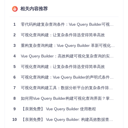
2.1 组件工作原理解析
相关内容推荐
Vue Query Builder的核心工作机制基于"组合模式"设计思想，
将复杂查询条件分解为可组合的基本单元。其内部工作流程如
下：
1
零代码构建复杂查询条件：Vue Query Builder可视化查询构建器全解析
Vue Query Builder工作流程图
2
可视化查询构建：让复杂条件筛选变得简单高效
规则定义层
：用户通过配置字段类型、操作符和可选值定
3
重构复杂查询构建：Vue Query Builder 革新可视化条件逻辑设计
义查询规则
UI渲染层
：根据规则定义动态生成交互界面
4
Vue Query Builder：高效构建可视化复杂查询的实用指南
状态管理层
：维护查询条件的嵌套结构和逻辑关系
输出转换层
：将用户操作转换为标准化的查询对象
5
可视化查询构建：让复杂条件筛选变得简单高效
这种分层架构使得组件具有高度的灵活性和可扩展性，能够适
6
可视化查询构建：Vue Query Builder的声明式条件组合方案
应不同场景的查询需求。
7
可视化查询构建工具：数据分析平台的复杂条件筛选实现方案
2.2 性能对比分析
8
如何用Vue Query Builder构建可视化查询界面？掌握3大核心功能提升数据筛选效率
与同类解决方案相比，Vue Query Builder在渲染性能和内存占
用方面表现优异：
9
【亲测免费】 Vue Query Builder 使用教程
Vue Query
指标
传统表单方案
其他查询组件
10
【亲测免费】 Vue Query Builder: 构建高效数据查询的利器
Builder
初始渲
取决于字段数