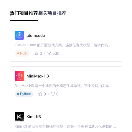
<30ms
50-80ms
染时间
量
热门项目推荐
相关项目推荐
条件变
实时更新
需手动刷新
20-30ms延迟
更响应
内存占
低（约150K
中（取决于字
中高（200-3
用
B）
段数量）
00KB）
atomcode
最大嵌
无限制（可
固定（需预先
有限制（通常
Claude Code 的开源替代方案。连接任意大模型，编辑代码，运行命令，自动验证 — 全自动执行。用 Rust 构建，极致性能。 ｜ An open-source alternative to Claude Code. Connect any LLM, edit code, run commands, and verify changes — autonomously. Built in Rust for speed. Get Started
套深度
配置）
定义）
3-5层）
0
538
Rust
2.3 核心功能亮点
多类型规则支持
组件内置多种字段类型，满足不同数据筛选需求：
MiniMax-H3
文本类型
：适用于名称、描述等字符串匹配
MiniMax H3 是一个通用的全模态生成系统。它支持对由文本、图像、视频和音频组成的多模态上下文进行统一理解，并能生成分辨率高达 2K、时长可达 15 秒的带原生立体声音频的视频。得益于面向任务泛化的系统设计，H3 在预训练阶段就已具备广泛的多模态上下文理解与生成能力，能够出色地执行复杂的多模态指令。
数值类型
：支持大于、小于、等于等数值比较
选择类型
：提供下拉选择、单选按钮等交互方式
0
0
Python
日期类型
：支持日期范围和精确日期筛选
无限层级分组逻辑
📌
术语解析
：分组逻辑指将多个查询条件组合成逻辑单元的机
Kimi-K3
制，支持"所有条件满足"（AND）和"任一条件满足"（OR）两
种模式，并允许分组嵌套形成复杂逻辑结构。
Kimi K3 是Kimi能力最强的模型：这是一个拥有 2.8 万亿参数的混合专家（MoE）模型，具备原生视觉理解能力，并支持 100 万 token 的上下文窗口。