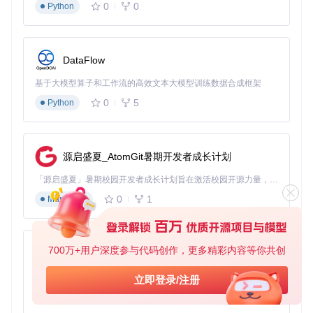
0
0
默认信任管理器
Python
图：在iOS设备上绕过SSL证书固定，监控应用网络请求
DataFlow
绕过命令：
基于大模型算子和工作流的高效文本大模型训练数据合成框架
Android:
android sslpinning disable
0
5
Python
iOS:
ios sslpinning disable
3. 数据库操作
Objection内置了SQLite数据库客户端，可以直接连接应用的
本地数据库并执行查询：
源启盛夏_AtomGit暑期开发者成长计划
「源启盛夏」暑期校园开发者成长计划旨在激活校园开源力量，通过积分激励、认证扶持、资源倾斜等形式，引导高校组织和开发者完成「入驻 — 建项目 — 做贡献 — 获认证 — 得资源」的完整闭环。无论你是想带领社团入驻平台的组织者，还是希望用代码贡献证明自己的开发者，都能在这里找到属于你的成长路径。
图：使用Objection连接应用SQLite数据库，执行模式查询和
0
1
Markdown
数据检索
数据库操作命令：
700万+用户深度参与代码创作，更多精彩内容等你共创
sqlite connect <数据库路径>
：连接数据库
py-xiaozhi
sqlite execute schema
：查看数据库模式
基于Python的Xiaozhi AI，适用于想要完整Xiaozhi体验而无需拥有专用硬件的用户。
sqlite execute query "SELECT * FROM table"
：执
立即登录/注册
行SQL查询
0
1
Python
sqlite disconnect
：断开数据库连接