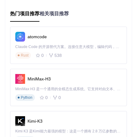
1. 应用探索与文件系统访问
Objection允许你浏览目标应用的沙盒目录和文件系统，查看应
热门项目推荐
相关项目推荐
用数据存储情况。
图：Android设备上使用Objection浏览应用文件系统，显示应
atomcode
用数据目录及文件权限信息
Claude Code 的开源替代方案。连接任意大模型，编辑代码，运行命令，自动验证 — 全自动执行。用 Rust 构建，极致性能。 ｜ An open-source alternative to Claude Code. Connect any LLM, edit code, run commands, and verify changes — autonomously. Built in Rust for speed. Get Started
图：iOS设备上使用Objection浏览应用文件系统，展示应用包
0
538
Rust
内容及文件属性
基本文件系统命令：
MiniMax-H3
pwd print
：显示当前目录
ls
：列出目录内容
MiniMax H3 是一个通用的全模态生成系统。它支持对由文本、图像、视频和音频组成的多模态上下文进行统一理解，并能生成分辨率高达 2K、时长可达 15 秒的带原生立体声音频的视频。得益于面向任务泛化的系统设计，H3 在预训练阶段就已具备广泛的多模态上下文理解与生成能力，能够出色地执行复杂的多模态指令。
cd <目录>
：切换目录
0
0
Python
file download <文件路径>
：下载文件到本地
2. SSL证书固定绕过
移动应用通常会采用SSL证书固定(SSL Pinning)技术防止中间
人攻击，Objection提供了一键绕过功能：
Kimi-K3
Kimi K3 是Kimi能力最强的模型：这是一个拥有 2.8 万亿参数的混合专家（MoE）模型，具备原生视觉理解能力，并支持 100 万 token 的上下文窗口。
图：在Android设备上执行SSL证书固定绕过命令，成功覆盖