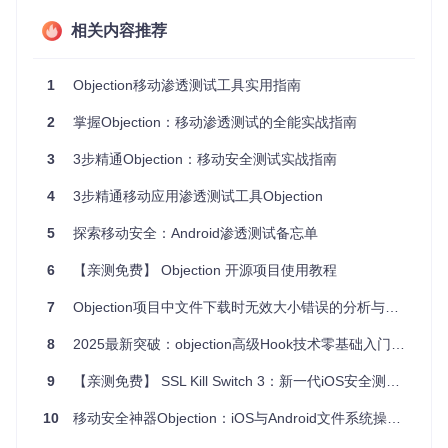
相关内容推荐
环境准备
确保你的系统已安装Python 3.6+和pip，然后通过以下命令安
装Objection：
1
Objection移动渗透测试工具实用指南
2
掌握Objection：移动渗透测试的全能实战指南
git 
clone
cd
 objection

3
3步精通Objection：移动安全测试实战指南
验证安装
4
3步精通移动应用渗透测试工具Objection
安装完成后，运行以下命令验证是否安装成功：
5
探索移动安全：Android渗透测试备忘单
6
【亲测免费】 Objection 开源项目使用教程
7
Objection项目中文件下载时无效大小错误的分析与解决
如果一切正常，你将看到当前安装的Objection版本信息。
8
2025最新突破：objection高级Hook技术零基础入门指南
核心功能解析
9
【亲测免费】 SSL Kill Switch 3：新一代iOS安全测试利器
Objection提供了丰富的功能模块，以下是最常用的几个核心功
能：
10
移动安全神器Objection：iOS与Android文件系统操作终极指南