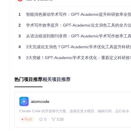
等问题，并进行针对性优化。无论是英文论文还是中文论文，都
格式转换场景
1
智能润色驱动学术写作：GPT-Academic提升科研效率全
在学术交流中，经常需要将论文转换为不同的格式。GPT-Academic
Word文档和PDF等多种格式，满足不同场景的需求。例如，将Lat
2
学术写作效率提升：GPT-Academic论文润色工具的全方
档，方便进一步编辑。
3
从语法错误到期刊录用：GPT-Academic学术写作效率工具如何300%提
长文档处理场景
4
3天完成论文润色？GPT-Academic学术优化工具提升科
对于长篇学术论文，处理起来往往十分繁琐。GPT-Academ
分公式和引用。处理进度实时显示在界面上，支持断点续传，让
5
3大突破！GPT-Academic学术文本优化：重新定义科研效率的智
图：GPT-Academic处理长篇论文时的进度展示界面，清晰
热门项目推荐
相关项目推荐
进阶技巧：提升论文处理效率的实用方法
自定义优化规则
atomcode
用户可以根据自己的需求，在高级参数中自定义优化规则。例如，
程，使输出结果更符合用户的特定需求。
多模型对比选择
0
538
Rust
GPT-Academic支持同时调用多种LLM模型进行处理，用