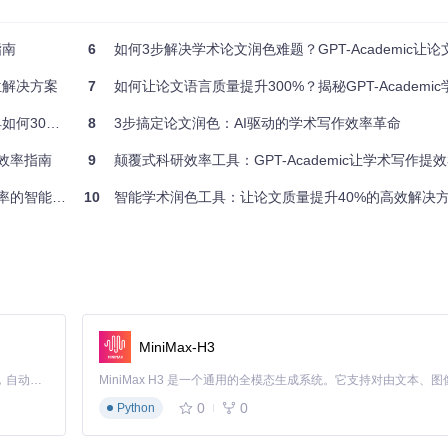
能得到专业的润色处理，让论文语言更加严谨、流畅。
指南
6
如何3步解决学术论文润色难题？GPT-Academic让论文质量提升3
支持将PDF、Latex源码、Word等格式的文档转换为TXT文本、Markd
ex格式的论文转换为Markdown格式，便于在线阅读和分享；将PDF论文
位解决方案
7
如何让论文语言质量提升300%？揭秘GPT-Academi
升论文质量
8
3步搞定论文润色：AI驱动的学术写作效率革命
研效率指南
9
颠覆式科研效率工具：GPT-Academic让学术写作提效
ic采用智能分段策略，根据文本类型（中文或英文）进行合理分段，保持段落
长篇论文处理变得轻松高效。
能润色引擎
10
智能学术润色工具：让论文质量提升40%的高效解决
显示各部分处理情况，体现了工具的高效性。
MiniMax-H3
指定“提高表达准确性”“符合特定学科术语规范”等要求，系统会将这些
Claude Code 的开源替代方案。连接任意大模型，编辑代码，运行命令，自动验证 — 全自动执行。用 Rust 构建，极致性能。 ｜ An open-source alternative to Claude Code. Connect any LLM, edit code, run commands, and verify changes — autonomously. Built in Rust for speed. Get Started
0
0
Python
户可以根据论文的特点和需求选择合适的模型。不同模型在处理不同类型的文本