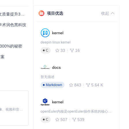
项目优选
收起
00%的实战指南
own、HTML、
转换为Word文
c学术润色黑科技
kernel
deepin linux kernel
300%的秘密
完整性，避免拆
33
16
C
方案
docs
暂无描述
843
5.64 K
Markdown
要求融入处理流
kernel
MiniMax H3 是一个通用的全模态生成系统。它支持对由文本、图像、视频和音频组成的多模态上下文进行统一理解，并能生成分辨率高达 2K、时长可达 15 秒的带原生立体声音频的视频。得益于面向任务泛化的系统设计，H3 在预训练阶段就已具备广泛的多模态上下文理解与生成能力，能够出色地执行复杂的多模态指令。
openEuler内核是openEuler操作系统的核心，既是系统性能与稳定性的基石，也是连接处理器、设备与服务的桥梁。
507
539
C
时各有优势，通