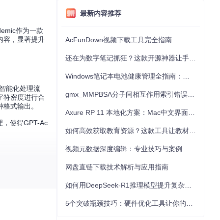
最新内容推荐
mic作为一款
内容，显著提升
AcFunDown视频下载工具完全指南
还在为数字笔记抓狂？这款开源神器让手写批注效率提升300%
Windows笔记本电池健康管理全指南：从根源解决电池损耗问题
智能化处理流
gmx_MMPBSA分子间相互作用索引错误的深度诊断与解决
字符密度进行合
种格式输出。
Axure RP 11 本地化方案：Mac中文界面优化与原型设计工具汉化全指南
使得GPT-Ac
如何高效获取教育资源？这款工具让教材下载效率提升80%
视频元数据深度编辑：专业技巧与案例
网盘直链下载技术解析与应用指南
如何用DeepSeek-R1推理模型提升复杂任务解决能力：完整指南
5个突破瓶颈技巧：硬件优化工具让你的电脑性能提升30%
误、表达不规范