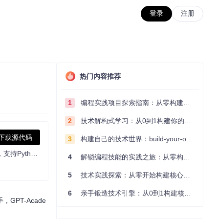
登录
注册
热门内容推荐
1
编程实践项目探索指南：从零构建技术能力体系
2
技术解构式学习：从0到1构建你的编程知识体系
下载源代码
3
构建自己的技术世界：build-your-own-x项目的实践探索指南
为GPT/GLM等LLM大语言模型提供实用化交互接口，特别优化论文阅读/润色/写作体验，模块化设计，支持自定义快捷按钮&函数插件，支持Python和C++等项目剖析&自译解功能，PDF/LaTex论文翻译&总结功能，支持并行问询多种LLM模型，支持chatglm3等本地模型。接入通义千问, deepseekcoder, 讯飞星火, 文心一言, llama2, rwkv, claude2, moss等。
4
解锁编程技能的实践之旅：从零构建你的技术世界
5
技术实践探索：从零开始构建核心系统的实践指南
6
亲手锻造技术引擎：从0到1构建核心系统的实践指南
PT-Acade