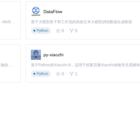
DataFlow
理调整分段大小、并行任务数量等参数，优化处理速度，提高工作效率。
Kimi K3 是Kimi能力最强的模型：这是一个拥有 2.8 万亿参数的混合专家（MoE）模型，具备原生视觉理解能力，并支持 100 万 token 的上下文窗口。
基于大模型算子和工作流的高效文本大模型训练数据合成框架
0
5
Python
py-xiaozhi
，用户可以检查原始文件是否有复杂排版，尝试先转换为Latex格式，或
「源启盛夏」暑期校园开发者成长计划旨在激活校园开源力量，通过积分激励、认证扶持、资源倾斜等形式，引导高校组织和开发者完成「入驻 — 建项目 — 做贡献 — 获认证 — 得资源」的完整闭环。无论你是想带领社团入驻平台的组织者，还是希望用代码贡献证明自己的开发者，都能在这里找到属于你的成长路径。
0
1
Python
增大段落长度），或者选择更快的模型，如GPT-3.5 Turbo，以提
使用专业领域模型，或者启用“术语保护”功能，避免专业术语被误修改
无论是论文润色、格式转换还是长文档处理，它都能为你提供高效、专业的解决
itHub_Trending/gp/gpt_academic，然后按照官方文档进行安装和配