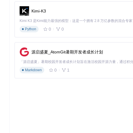
过多模型对比选择，可以获得更满意的处理效果。
Kimi-K3
批量处理设置
对于需要处理多个文档的情况，用户可以进行批量处理设置。合
0
0
Python
问题解决：常见问题及应对策略
格式错乱问题
源启盛夏_AtomGit暑期开发者成长计划
在处理一些排版复杂的文档时，可能会出现格式错乱的情况。此时
始格式”选项，以减少格式问题的发生。
处理速度慢问题
0
1
Markdown
如果处理速度较慢，用户可以关闭不必要的并行任务，调整分段大小（
专业术语准确性问题
为确保专业术语的准确性，用户可以在优化规则中列出关键术语，
行动号召
现在就体验GPT-Academic这款强大的科研效率工具吧！
过以下步骤开始使用：首先，克隆仓库：https://gitcode.com/G