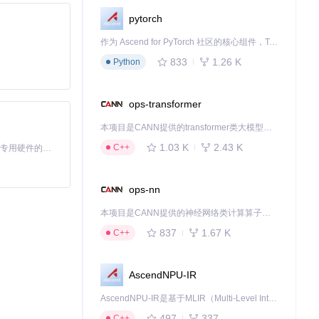
pytorch
作为 Ascend for PyTorch 社区的核心组件，TorchNPU 是昇腾专为 PyTorch 打造的深度学习适配插件，使 PyTorch 框架能够直接调用昇腾 NPU，为开发者提供昇腾 AI 处理器的超强算力。
833
1.26 K
Python
ops-transformer
本项目是CANN提供的transformer类大模型算子库，实现网络在NPU上加速计算。
者使用“保留原
1.03 K
2.43 K
C++
基于Python的Xiaozhi AI，适用于想要完整Xiaozhi体验而无需拥有专用硬件的用户。
ops-nn
高处理速度。
本项目是CANN提供的神经网络类计算算子库，实现网络在NPU上加速计算。
837
1.67 K
C++
。
AscendNPU-IR
方案。你可以通
AscendNPU-IR是基于MLIR（Multi-Level Intermediate Representation）构建的，面向昇腾亲和算子编译时使用的中间表示，提供昇腾完备表达能力，通过编译优化提升昇腾AI处理器计算效率，支持通过生态框架使能昇腾AI处理器与深度调优
置。尝试使用学术润
497
337
C++