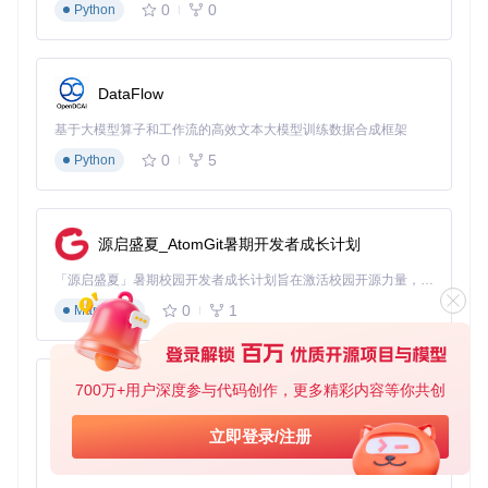
多选功能，一次性导入多个文件。在解压模式下，工具会自动
0
0
Python
为每个文件创建独立输出目录，避免文件冲突。配合Windows
的文件资源管理器快捷键（Ctrl+A全选，Ctrl+Shift拖动复
制），可实现从文件选择到结果整理的全流程高效操作。
DataFlow
常见问题的诊断与解决方法
索引文件损坏
：当预览区显示JSON格式错误时，检查是否
基于大模型算子和工作流的高效文本大模型训练数据合成框架
包含特殊字符路径。解决方案：在
forms/packer.aardio
0
5
Python
的文件过滤逻辑中添加对特殊字符的转义处理。
打包速度慢
：除调整缓存外，可关闭实时预览功能。在
li
b/config.aardio
中将
realtimePreview
设为
false
，可
减少约15%的处理时间。
源启盛夏_AtomGit暑期开发者成长计划
权限错误
：解压系统目录下的asar文件时提示权限不足，需
以管理员身份运行WinAsar。可在快捷方式属性中勾选"以管
「源启盛夏」暑期校园开发者成长计划旨在激活校园开源力量，通过积分激励、认证扶持、资源倾斜等形式，引导高校组织和开发者完成「入驻 — 建项目 — 做贡献 — 获认证 — 得资源」的完整闭环。无论你是想带领社团入驻平台的组织者，还是希望用代码贡献证明自己的开发者，都能在这里找到属于你的成长路径。
理员身份运行"，避免重复授权。
0
1
Markdown
功能投票：帮助我们确定下一版本开发优先级
以下三个功能正在规划中，欢迎投票选择你最需要的功能（可
700万+用户深度参与代码创作，更多精彩内容等你共创
py-xiaozhi
多选）：
基于Python的Xiaozhi AI，适用于想要完整Xiaozhi体验而无需拥有专用硬件的用户。
立即登录/注册
命令行调用接口：支持在批处理脚本中调用WinAsar核心
0
1
Python
功能