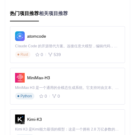
失败。
热门项目推荐
相关项目推荐
如何验证asar文件与应用的兼容性？
案例
：开发团队在发布前需要验证asar文件结构。WinAsar的
实时JSON预览功能会显示每个文件的偏移量和大小信息，开
发者可通过对比
browser.js
和
index.js
的偏移量是否连续，
atomcode
快速判断打包是否存在异常。这一功能在处理包含二进制资源
的大型项目时尤为重要，可提前发现因文件顺序错误导致的运
Claude Code 的开源替代方案。连接任意大模型，编辑代码，运行命令，自动验证 — 全自动执行。用 Rust 构建，极致性能。 ｜ An open-source alternative to Claude Code. Connect any LLM, edit code, run commands, and verify changes — autonomously. Built in Rust for speed. Get Started
行时问题。
0
539
Rust
进阶技巧：从基础操作到性能优化
如何通过配置提升大型项目处理速度？
MiniMax-H3
默认配置下，WinAsar已针对大多数场景优化，但处理超过1G
MiniMax H3 是一个通用的全模态生成系统。它支持对由文本、图像、视频和音频组成的多模态上下文进行统一理解，并能生成分辨率高达 2K、时长可达 15 秒的带原生立体声音频的视频。得益于面向任务泛化的系统设计，H3 在预训练阶段就已具备广泛的多模态上下文理解与生成能力，能够出色地执行复杂的多模态指令。
B的asar文件时，可通过修改
lib/config.aardio
中的缓存
参数提升性能。将
cacheSize
从默认的10MB调整为50MB，
0
0
Python
可减少磁盘IO操作，使解压速度提升约25%。需要注意的是，
缓存大小与系统内存需保持平衡，8GB内存环境建议最大设置
为100MB。
Kimi-K3
批量处理多个asar文件的高效工作流
Kimi K3 是Kimi能力最强的模型：这是一个拥有 2.8 万亿参数的混合专家（MoE）模型，具备原生视觉理解能力，并支持 100 万 token 的上下文窗口。
当需要同时处理多个asar文件时，可利用WinAsar的"Add"按钮