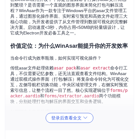
到繁琐？是否需要一个直观的图形界面来简化打包与解压流
程？WinAsar作为一款专注于Windows平台的asar文件管理工
具，通过图形化操作界面、实时索引预览和高效文件处理三大
核心功能，为开发者提供了从文件管理到数据可视化的完整解
决方案。启动速度<3秒，内存占用<50MB的轻量级设计，让
它成为Electron开发必备工具之一。
价值定位：为什么WinAsar能提升你的开发效率
当命令行成为效率瓶颈，如何实现可视化操作？
传统asar文件处理依赖
asar pack
和
asar extract
命令行工
具，不仅需要记忆参数，还无法直观查看文件结构。WinAsar
通过双模式操作界面（打包/解压）将复杂命令转化为可视化交
互，左侧导航栏切换功能，中央区域管理文件，右侧实时预览
索引信息，让整个流程一目了然。核心实现逻辑位于
forms/p
acker.aardio
和
forms/extractor.aardio
两个功能模
块，分别处理打包与解压的界面交互和业务逻辑。
如何解决大文件处理时的性能与准确性问题？
登录后查看全文
面对包含数百个文件的Electron项目，手动维护文件结构容易
出错。WinAsar通过
lib/config.aardio
模块的优化配置，
实现了文件偏移量自动计算和大小校验，确保生成的asar文件
与Electron运行时的兼容性。实际测试显示，处理包含1000