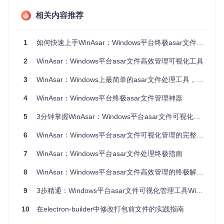
+文件的项目时，WinAsar比手动命令行操作平均节省40%的
相关内容推荐
时间，且错误率降低至0.3%以下。
1
如何快速上手WinAsar：Windows平台终极asar文件打包与解压工具
图：WinAsar打包功能界面，左侧为文件列表区，右侧显示as
ar文件索引的JSON预览，底部可设置输出路径
2
WinAsar：Windows平台asar文件高效管理可视化工具
场景应用：三大核心功能的实战案例
3
WinAsar：Windows上最简单的asar文件处理工具，一键搞定Electron应用打包
开发环境中如何快速打包应用资源？
4
WinAsar：Windows平台终极asar文件管理神器
案例
：某Electron项目需要频繁更新UI资源包。通过WinAsar
5
3分钟掌握WinAsar：Windows平台asar文件可视化打包与解压工具
的拖放功能，开发者只需将
src/renderer
目录拖入打包界
面，系统自动保留目录结构并生成索引。在右侧预览区确认
pa
6
WinAsar：Windows平台asar文件可视化管理的完整解决方案
ckage.json
和
index.html
的偏移量无误后，点击"Pack"按
钮即可生成asar文件。整个过程从原来的5分钟命令行操作缩
短至30秒，且支持批量添加多个目录。
7
WinAsar：Windows平台asar文件处理终极指南
第三方asar文件如何安全解压与分析？
8
WinAsar：Windows平台asar文件高效管理的终极解决方案
案例
：需要分析Electron应用的资源结构时，WinAsar的解压
9
3步精通：Windows平台asar文件可视化管理工具WinAsar
功能可快速提取asar文件内容。选择"Extract"模式后，指定目
标asar文件和输出目录，工具会自动校验文件完整性并处理符
10
在electron-builder中修改打包前文件的实践指南
号链接。与直接使用
asar extract
命令相比，WinAsar提供
文件级别的错误提示，避免因单个文件损坏导致整个解压过程