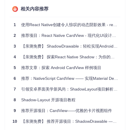
ShadowHelper适用于任何希望增强UI层次感和深度的Android
应用。无论是在卡片、按钮、文本框等常见组件上，还是在自
相关内容推荐
定义视图上，都能轻松实现阴影效果。对于那些追求高质量用
户体验和设计一致性的产品来说，这是一个不可或缺的工具。
1
使用React Native创建令人惊叹的动态阴影效果 - react-native-drop-shadow
项目特点
2
推荐项目：React Native CardView - 现代化UI设计的利器
易用性
：仅需几行代码就能为View添加阴影，简化了开发流
3
【亲测免费】 ShadowDrawable：轻松实现Android阴影效果
程。
灵活性
：支持自定义颜色、圆角、偏移量以及渐变色，满足
4
【亲测免费】 探索React Native Shadow：为你的应用添加生动阴影效果
各种设计需求。
性能优化
：在保证效果的同时，尽量减少了对性能的影响。
5
推荐文章：探索 Android CardView 样例项目
兼容性
：支持Android多个版本，无需担心设备兼容问题。
6
推荐：NativeScript CardView —— 实现Material Design的优雅卡片组件
如果你正在寻找一种简单有效的方式为你的Android应用增添
生动的阴影效果，那么ShadowHelper绝对值得你一试。请前
7
引领安卓界面美学新风尚：ShadowLayout项目解析与应用推荐
往
项目主页
获取更多信息，加入社区，一起分享和交流！
许可证：Apache 2.0。
8
Shadow-Layout 开源项目教程
关于作者：你可以访问Zhengcx的
GitHub
和
博客
了解他的其他
9
推荐开源项目：CardView——优雅的卡片视图组件
作品和技术见解。
10
【亲测免费】 推荐开源项目：ShadowDrawable —— 简单易用的 Android 阴影效果库