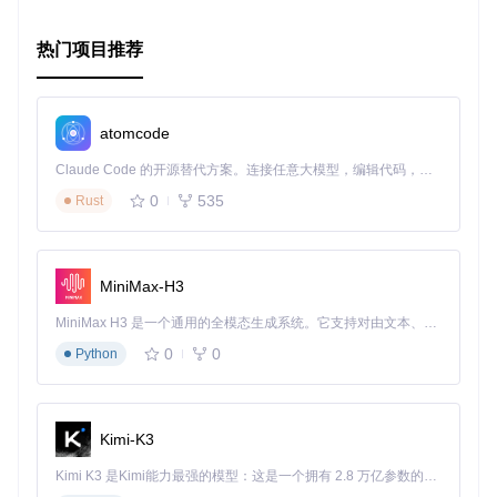
热门项目推荐
atomcode
Claude Code 的开源替代方案。连接任意大模型，编辑代码，运行命令，自动验证 — 全自动执行。用 Rust 构建，极致性能。 ｜ An open-source alternative to Claude Code. Connect any LLM, edit code, run commands, and verify changes — autonomously. Built in Rust for speed. Get Started
0
535
Rust
MiniMax-H3
MiniMax H3 是一个通用的全模态生成系统。它支持对由文本、图像、视频和音频组成的多模态上下文进行统一理解，并能生成分辨率高达 2K、时长可达 15 秒的带原生立体声音频的视频。得益于面向任务泛化的系统设计，H3 在预训练阶段就已具备广泛的多模态上下文理解与生成能力，能够出色地执行复杂的多模态指令。
0
0
Python
Kimi-K3
Kimi K3 是Kimi能力最强的模型：这是一个拥有 2.8 万亿参数的混合专家（MoE）模型，具备原生视觉理解能力，并支持 100 万 token 的上下文窗口。