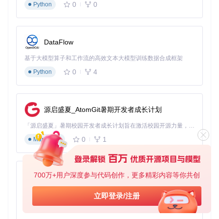
0
0
Python
DataFlow
基于大模型算子和工作流的高效文本大模型训练数据合成框架
0
4
Python
源启盛夏_AtomGit暑期开发者成长计划
「源启盛夏」暑期校园开发者成长计划旨在激活校园开源力量，通过积分激励、认证扶持、资源倾斜等形式，引导高校组织和开发者完成「入驻 — 建项目 — 做贡献 — 获认证 — 得资源」的完整闭环。无论你是想带领社团入驻平台的组织者，还是希望用代码贡献证明自己的开发者，都能在这里找到属于你的成长路径。
0
1
Markdown
700万+用户深度参与代码创作，更多精彩内容等你共创
py-xiaozhi
基于Python的Xiaozhi AI，适用于想要完整Xiaozhi体验而无需拥有专用硬件的用户。
立即登录/注册
0
1
Python