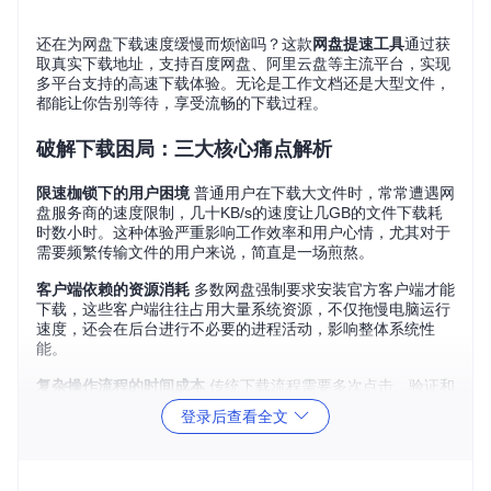
还在为网盘下载速度缓慢而烦恼吗？这款
网盘提速工具
通过获
取真实下载地址，支持百度网盘、阿里云盘等主流平台，实现
多平台支持的高速下载体验。无论是工作文档还是大型文件，
都能让你告别等待，享受流畅的下载过程。
破解下载困局：三大核心痛点解析
限速枷锁下的用户困境
普通用户在下载大文件时，常常遭遇网
盘服务商的速度限制，几十KB/s的速度让几GB的文件下载耗
时数小时。这种体验严重影响工作效率和用户心情，尤其对于
需要频繁传输文件的用户来说，简直是一场煎熬。
客户端依赖的资源消耗
多数网盘强制要求安装官方客户端才能
下载，这些客户端往往占用大量系统资源，不仅拖慢电脑运行
速度，还会在后台进行不必要的进程活动，影响整体系统性
能。
复杂操作流程的时间成本
传统下载流程需要多次点击、验证和
等待，从找到文件到开始下载往往要经过多个步骤，每个步骤
登录后查看全文
都可能出现广告弹窗或诱导付费的干扰，极大增加了操作时间
成本。