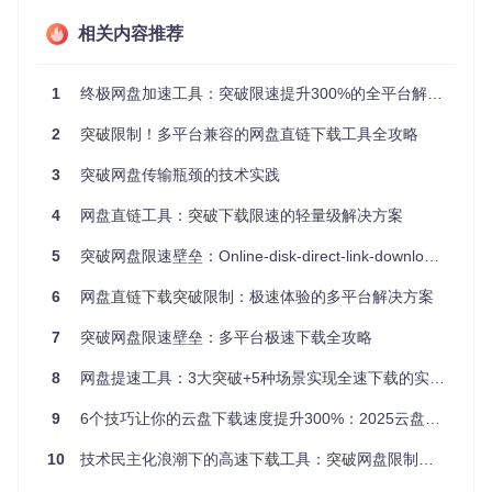
解锁高速下载通道：技术原理通俗解析
相关内容推荐
想象一下，网盘就像一个大型仓库，而你要取的文件被放在了
特定的货架上。普通下载方式需要通过仓库管理员（官方客户
端），而这款工具则相当于给了你一张直接通往货架的通行
1
终极网盘加速工具：突破限速提升300%的全平台解决方案
证。它通过分析网盘公开API接口，直接获取文件的真实存储
位置，绕过中间环节，让你直接连接到文件所在的服务器进行
2
突破限制！多平台兼容的网盘直链下载工具全攻略
下载。
3
突破网盘传输瓶颈的技术实践
这种方式就像在高速公路上行驶，避开了收费站和拥堵路段，
直接驶入快车道。配合专业下载工具，充分利用你的网络带
4
网盘直链工具：突破下载限速的轻量级解决方案
宽，实现速度的飞跃。
5
突破网盘限速壁垒：Online-disk-direct-link-download-assistant全攻略
优化多平台兼容：八大网盘差异化支持
6
网盘直链下载突破限制：极速体验的多平台解决方案
百度网盘智能解析
⚡️ 针对百度网盘的加密机制，工具采用动态
参数生成技术，自动适配不同类型文件的解析需求，支持大文
7
突破网盘限速壁垒：多平台极速下载全攻略
件分片下载和断点续传，解决传统下载容易中断的问题。
8
网盘提速工具：3大突破+5种场景实现全速下载的实战指南
阿里云盘无缝集成
🔄 深度整合阿里云盘的认证体系，通过模
拟浏览器环境自动处理Referer和User-Agent参数，避免403访
9
6个技巧让你的云盘下载速度提升300%：2025云盘提速工具使用指南
问错误，实现无需手动配置的顺畅下载体验。
10
技术民主化浪潮下的高速下载工具：突破网盘限制的零代码解决方案
天翼云盘批量处理
📦 特别优化了天翼云盘的批量下载功能，