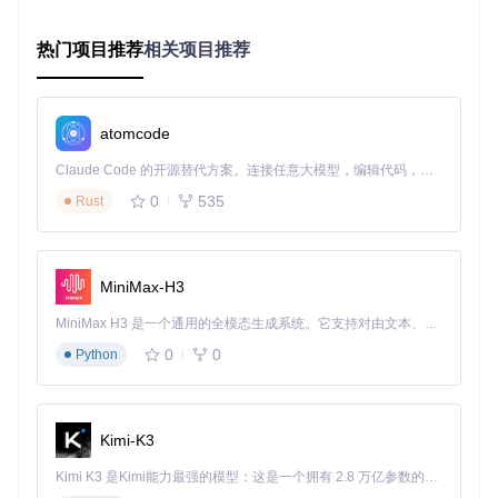
支持文件夹级别的整体解析，自动生成下载列表，大幅减少重
复操作，特别适合需要下载多个文件的场景。
热门项目推荐
相关项目推荐
迅雷云盘协议适配
🔌 针对迅雷云盘的专有协议进行了深度适
配，支持将解析链接直接发送到迅雷客户端，保留迅雷的加速
特性，实现双重加速效果。
atomcode
夸克网盘界面增强
🎨 在夸克网盘页面添加了定制化的下载按
钮，优化了界面布局，将解析功能与原有页面无缝融合，保持
Claude Code 的开源替代方案。连接任意大模型，编辑代码，运行命令，自动验证 — 全自动执行。用 Rust 构建，极致性能。 ｜ An open-source alternative to Claude Code. Connect any LLM, edit code, run commands, and verify changes — autonomously. Built in Rust for speed. Get Started
用户熟悉的操作习惯同时提升功能性。
0
535
Rust
移动云盘会员支持
💎 全面支持移动云盘会员功能，正确识别
会员权限，确保会员用户能够享受到应有的高速下载权益，不
会因解析过程而受到限制。
MiniMax-H3
UC网盘稳定性优化
🛡️ 针对UC网盘的接口特性，加入了请求重
试机制和超时控制，提高了在网络不稳定情况下的下载成功
MiniMax H3 是一个通用的全模态生成系统。它支持对由文本、图像、视频和音频组成的多模态上下文进行统一理解，并能生成分辨率高达 2K、时长可达 15 秒的带原生立体声音频的视频。得益于面向任务泛化的系统设计，H3 在预训练阶段就已具备广泛的多模态上下文理解与生成能力，能够出色地执行复杂的多模态指令。
率，确保文件能够完整获取。
0
0
Python
123云盘持续适配
🔄 保持对123云盘最新接口的跟踪适配，定
期更新解析策略，确保在网盘平台调整时能够快速响应，维持
功能的持续可用。
Kimi-K3
简化配置流程：三步实现高速下载
Kimi K3 是Kimi能力最强的模型：这是一个拥有 2.8 万亿参数的混合专家（MoE）模型，具备原生视觉理解能力，并支持 100 万 token 的上下文窗口。