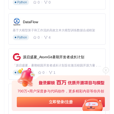
0
0
Python
第一步：获取并配置脚本
执行以下命令下载项目：
git 
clone
DataFlow
进入项目目录，根据需要修改config文件夹下的各平台配置文
基于大模型算子和工作流的高效文本大模型训练数据合成框架
件，通常默认配置已能满足大多数使用场景。
0
4
Python
第二步：安装脚本管理器
在浏览器中安装Tampermonkey或Vi
olentmonkey扩展，这些工具将为用户脚本提供运行环境，确
保解析功能能够正常工作。
源启盛夏_AtomGit暑期开发者成长计划
第三步：导入核心脚本
打开脚本管理器，创建新脚本，将项目
中的（改）网盘直链下载助手.user.js文件内容复制进去并保
「源启盛夏」暑期校园开发者成长计划旨在激活校园开源力量，通过积分激励、认证扶持、资源倾斜等形式，引导高校组织和开发者完成「入驻 — 建项目 — 做贡献 — 获认证 — 得资源」的完整闭环。无论你是想带领社团入驻平台的组织者，还是希望用代码贡献证明自己的开发者，都能在这里找到属于你的成长路径。
存，刷新网盘页面即可看到新增的解析按钮。
0
1
Markdown
构建跨平台同步方案：多场景应用指南
家庭网络环境实测
📈 在普通家庭100Mbps宽带环境下，使用
700万+用户深度参与代码创作，更多精彩内容等你共创
py-xiaozhi
该工具配合IDM下载器，实测百度网盘文件下载速度可达8-10
MB/s，是官方客户端非会员速度的3-5倍。同一网络环境下，
基于Python的Xiaozhi AI，适用于想要完整Xiaozhi体验而无需拥有专用硬件的用户。
立即登录/注册
下载4GB视频文件，传统方式需要1小时以上，而使用该工具
仅需约7分钟。
0
1
Python