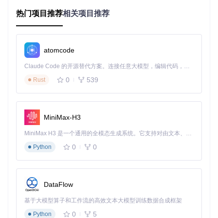
这些痛点在音乐爱好者、内容创作者和多设备用户群体中尤为
突出。据统计，超过68%的付费音乐用户曾遭遇过至少一种加
热门项目推荐
相关项目推荐
密格式带来的播放限制（数据来源：2023年数字音乐消费调查
报告）。
💎 解锁工具核心价值解析：从限制到自由的转
atomcode
变
Claude Code 的开源替代方案。连接任意大模型，编辑代码，运行命令，自动验证 — 全自动执行。用 Rust 构建，极致性能。 ｜ An open-source alternative to Claude Code. Connect any LLM, edit code, run commands, and verify changes — autonomously. Built in Rust for speed. Get Started
0
539
Rust
Unlock Music作为一款开源浏览器端音频解密工具，通过本地
处理技术重新定义了音乐文件的使用权。其核心价值体现在三
个维度：
MiniMax-H3
音频解密工具核心价值示意图
MiniMax H3 是一个通用的全模态生成系统。它支持对由文本、图像、视频和音频组成的多模态上下文进行统一理解，并能生成分辨率高达 2K、时长可达 15 秒的带原生立体声音频的视频。得益于面向任务泛化的系统设计，H3 在预训练阶段就已具备广泛的多模态上下文理解与生成能力，能够出色地执行复杂的多模态指令。
技术自主性
：采用纯客户端解密方案，所有文件处理均在本地
浏览器完成，不依赖外部服务器，从根本上保障数据安全与隐
0
0
Python
私。这种架构意味着即使在无网络环境下，用户依然可以自由
处理自己的音乐文件。
格式兼容性革命
：支持QQ音乐(.qmc/.mflac)、网易云音乐(.nc
DataFlow
m)、酷狗(.kgm)、虾米(.xm)等12种主流加密格式，输出标准
MP3、FLAC、AAC等通用音频格式，一次性解决跨平台播放
基于大模型算子和工作流的高效文本大模型训练数据合成框架
难题。
0
5
Python