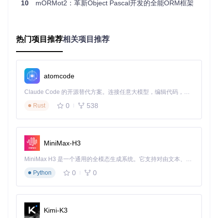
种操作系统上高效运行。框架内置连接池管理、查询缓存和批
10
mORMot2：革新Object Pascal开发的全能ORM框架
量操作机制，显著提升数据库访问性能。在相同硬件环境下，
其RESTful API处理能力比传统Delphi数据库组件高出约30
0%，同时内存占用减少40%，为高性能应用开发提供坚实基
础。
热门项目推荐
相关项目推荐
应用场景：实战案例与实现方案
atomcode
场景一：跨平台RESTful API开发
使用mORMot2开发跨平台RESTful API仅需简单几步：
Claude Code 的开源替代方案。连接任意大模型，编辑代码，运行命令，自动验证 — 全自动执行。用 Rust 构建，极致性能。 ｜ An open-source alternative to Claude Code. Connect any LLM, edit code, run commands, and verify changes — autonomously. Built in Rust for speed. Get Started
0
538
Rust
program
 CrossPlatformAPIServer;

uses
  mormot.core.base,

MiniMax-H3
  mormot.net.http,

  mormot.rest.server;

MiniMax H3 是一个通用的全模态生成系统。它支持对由文本、图像、视频和音频组成的多模态上下文进行统一理解，并能生成分辨率高达 2K、时长可达 15 秒的带原生立体声音频的视频。得益于面向任务泛化的系统设计，H3 在预训练阶段就已具备广泛的多模态上下文理解与生成能力，能够出色地执行复杂的多模态指令。
0
0
Python
var
begin
  Server := TSqlRestServer.Create;

Kimi-K3
try