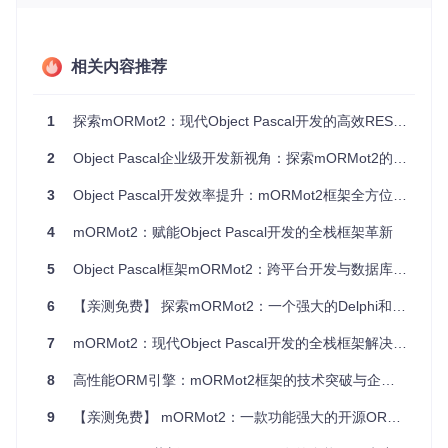
中：
基础核心层
（
src/core/
）：提供内存管理、集合操作、JSO
N处理和线程管理等基础功能，是框架的基石组件。
相关内容推荐
数据访问层
（
src/db/
）：实现与多种数据库系统的交互，支
持SQLite3、PostgreSQL、Oracle等主流数据库，提供统一
1
探索mORMot2：现代Object Pascal开发的高效RESTful ORM框架全指南
的数据访问接口。
2
Object Pascal企业级开发新视角：探索mORMot2的高效架构与实战应用
网络通信层
（
src/net/
）：处理HTTP/HTTPS通信、WebSo
cket连接和异步服务器功能，为分布式系统提供底层支持。
3
Object Pascal开发效率提升：mORMot2框架全方位技术指南
ORM模块
（
src/orm/
）：实现对象关系映射，允许开发者通
4
mORMot2：赋能Object Pascal开发的全栈框架革新
过面向对象方式操作数据库，无需编写复杂SQL语句。
5
Object Pascal框架mORMot2：跨平台开发与数据库交互的高效解决方案
REST服务层
（
src/rest/
）：提供RESTful API开发支持，简
化服务端与客户端的数据交互流程。
6
【亲测免费】 探索mORMot2：一个强大的Delphi和FreePascal ORM框架
7
mORMot2：现代Object Pascal开发的全栈框架解决方案
图1：mORMot2框架架构示意图，展示了核心模块间的协作关
系
8
高性能ORM引擎：mORMot2框架的技术突破与企业级应用实践
跨平台与性能优化
9
【亲测免费】 mORMot2：一款功能强大的开源ORM/SOA/MVC框架
mORMot2深度优化了跨平台支持，可在Windows、Linux等多