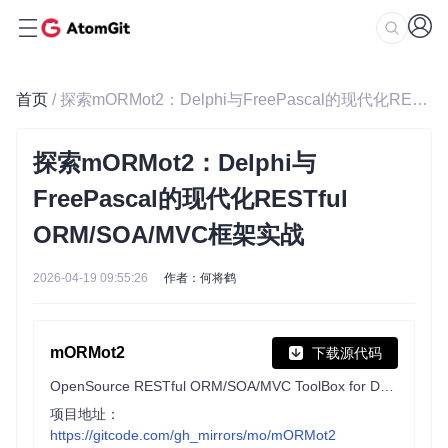
首页
/ 探索mORMot2：Delphi与FreePascal的现代化RESTful ORM/SOA/MVC框架实战
探索mORMot2：Delphi与
FreePascal的现代化RESTful
ORM/SOA/MVC框架实战
2026-04-19 09:55:26
作者：何将鹤
mORMot2
下载源代码
OpenSource RESTful ORM/SOA/MVC ToolBox for Delphi and FreePascal
项目地址：
https://gitcode.com/gh_mirrors/mo/mORMot2