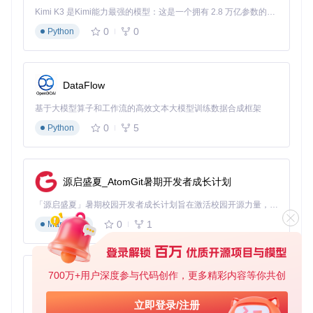
// 注册数据模型
Kimi K3 是Kimi能力最强的模型：这是一个拥有 2.8 万亿参数的混合专家（MoE）模型，具备原生视觉理解能力，并支持 100 万 token 的上下文窗口。
    Server.Model.Add(TypeInfo(TUser));

0
0
Python
// 配置HTTP服务器
    Server.ServiceRegister(TUserService, [TypeInfo(IUserSe
// 启动服务器，监听8080端口
DataFlow
    Server.HttpServer.Start(
'8080'
);

基于大模型算子和工作流的高效文本大模型训练数据合成框架
    Writeln(
'Server running on http://localhost:8080'
);

0
5
Python
    Readln;

finally
    Server.Free;

end
end
源启盛夏_AtomGit暑期开发者成长计划
场景二：多数据库支持实现
「源启盛夏」暑期校园开发者成长计划旨在激活校园开源力量，通过积分激励、认证扶持、资源倾斜等形式，引导高校组织和开发者完成「入驻 — 建项目 — 做贡献 — 获认证 — 得资源」的完整闭环。无论你是想带领社团入驻平台的组织者，还是希望用代码贡献证明自己的开发者，都能在这里找到属于你的成长路径。
mORMot2的ORM模块支持多种数据库系统，以下示例展示如
0
1
Markdown
何在不同数据库之间无缝切换：
// 使用SQLite3数据库
700万+用户深度参与代码创作，更多精彩内容等你共创
py-xiaozhi
var
  SqliteModel: TOrmModel;

基于Python的Xiaozhi AI，适用于想要完整Xiaozhi体验而无需拥有专用硬件的用户。
立即登录/注册