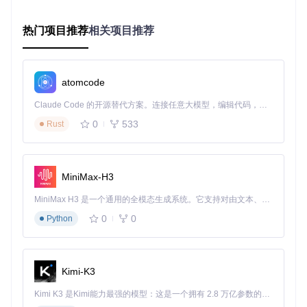
启动后，你将看到一个直观的操作界面，只需简单几步即可完
成音频修复。
热门项目推荐
相关项目推荐
操作指南：如何用可视化界面修复音频
界面功能介绍
atomcode
Claude Code 的开源替代方案。连接任意大模型，编辑代码，运行命令，自动验证 — 全自动执行。用 Rust 构建，极致性能。 ｜ An open-source alternative to Claude Code. Connect any LLM, edit code, run commands, and verify changes — autonomously. Built in Rust for speed. Get Started
AI语音修复工具操作界面：包含文件上传区、模式选择和音频
播放器
0
533
Rust
修复步骤
🔍 上传文件：点击"Browse files"按钮或直接拖拽WAV格式音
MiniMax-H3
频到上传区域（单个文件不超过200MB）
MiniMax H3 是一个通用的全模态生成系统。它支持对由文本、图像、视频和音频组成的多模态上下文进行统一理解，并能生成分辨率高达 2K、时长可达 15 秒的带原生立体声音频的视频。得益于面向任务泛化的系统设计，H3 在预训练阶段就已具备广泛的多模态上下文理解与生成能力，能够出色地执行复杂的多模态指令。
🔍 选择修复模式：
0
0
Python
模式0（原始模式）：适合轻微噪声的日常录音
模式1（预处理增强）：针对中等质量问题的音频
模式2（训练模式）：用于严重失真的音频修复
Kimi-K3
🔍 开始修复：等待处理完成后，使用界面中的播放器对比原始
Kimi K3 是Kimi能力最强的模型：这是一个拥有 2.8 万亿参数的混合专家（MoE）模型，具备原生视觉理解能力，并支持 100 万 token 的上下文窗口。
音频和修复效果，满意后下载修复结果