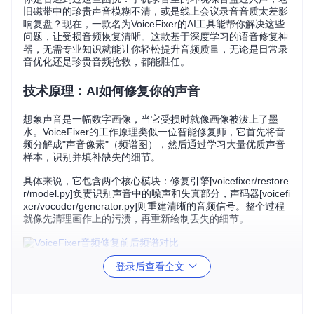
旧磁带中的珍贵声音模糊不清，或是线上会议录音音质太差影
响复盘？现在，一款名为VoiceFixer的AI工具能帮你解决这些
问题，让受损音频恢复清晰。这款基于深度学习的语音修复神
器，无需专业知识就能让你轻松提升音频质量，无论是日常录
音优化还是珍贵音频抢救，都能胜任。
技术原理：AI如何修复你的声音
想象声音是一幅数字画像，当它受损时就像画像被泼上了墨
水。VoiceFixer的工作原理类似一位智能修复师，它首先将音
频分解成"声音像素"（频谱图），然后通过学习大量优质声音
样本，识别并填补缺失的细节。
具体来说，它包含两个核心模块：修复引擎[voicefixer/restore
r/model.py]负责识别声音中的噪声和失真部分，声码器[voicefi
xer/vocoder/generator.py]则重建清晰的音频信号。整个过程
就像先清理画作上的污渍，再重新绘制丢失的细节。
AI语音修复技术：左侧为修复前模糊频谱，右侧为修复后清晰
登录后查看全文
频谱
快速上手：3步完成音频修复