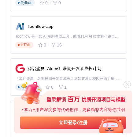
0
0
Python
进阶技巧：提升修复效果的实用方法
音频准备建议
Toonflow-app
💡 使用WAV格式：这是工具优化最好的格式，其他格式建议
Toonflow 是一款 AI 短剧漫剧工具，能够利用 AI 技术将小说自动转化为剧本，并结合 AI 生成的图片和视频，实现高效的短剧创作。借助 Toonflow，可以轻松完成从文字到影像的全流程，让短剧制作变得更加智能与便捷。
先转换 💡 控制音频长度：过长的音频可分段处理，每段建议
不超过10分钟 💡 环境准备：录制时尽量减少背景噪声，原始
0
16
HTML
音频质量越高，修复效果越好
模式选择策略
源启盛夏_AtomGit暑期开发者成长计划
💡 日常语音备忘录：选择模式0，处理速度快且效果好 💡 线
上会议录音：选择模式1，增强人声同时抑制环境噪声 💡 老旧
「源启盛夏」暑期校园开发者成长计划旨在激活校园开源力量，通过积分激励、认证扶持、资源倾斜等形式，引导高校组织和开发者完成「入驻 — 建项目 — 做贡献 — 获认证 — 得资源」的完整闭环。无论你是想带领社团入驻平台的组织者，还是希望用代码贡献证明自己的开发者，都能在这里找到属于你的成长路径。
录音修复：尝试模式2，深度修复严重受损的音频
0
1
Markdown
通过这些简单步骤，你就能让VoiceFixer成为你的音频质量助
手。无论是制作播客、整理会议记录，还是抢救珍贵的声音记
忆，这款AI工具都能帮你轻松实现专业级的音频修复效果。现
在就动手试试，让你的声音内容焕发新的活力。
700万+用户深度参与代码创作，更多精彩内容等你共创
AionUi
免费、本地、开源的 24/7 全天候 Cowork 应用，以及适用于 Gemini CLI、Claude Code、Codex、OpenCode、Qwen Code、Goose CLI、Auggie 等的 OpenClaw | 🌟 喜欢就点star吧
立即登录/注册
0
6
voicefixer
TypeScript
下载源代码