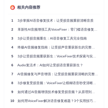
如何选择适合的安装方式
相关内容推荐
💡 对于普通用户，推荐使用可视化界面，无需命令行操作 💡
如需批量处理音频，可选择命令行模式提高效率 💡 确保电脑
已安装Python环境，这是运行工具的基础
1
3步掌握AI语音修复技术：让受损音频重获清晰音质
安装步骤
2
革新性AI音频增强工具VoiceFixer：零门槛语音修复技术全攻略
🔍 第一步：获取工具代码
3
3步让受损音频重生：AI语音修复工具完全指南
4
终极AI音频修复指南：让受损声音重获新生的完整方案
git 
clone
cd
5
3步让受损音频重获新生：VoiceFixer技术探索与实践指南
🔍 第二步：安装依赖
6
Audio复活术：AI如何让受损语音重获新生？
7
AI音频修复与声音增强：让受损音频重获清晰的完整解决方案
8
3步修复受损音频：VoiceFixer让模糊语音秒变清晰的AI解决方案
🔍 第三步：启动可视化界面
9
如何通过AI音频增强技术修复受损音频？从原理到实践的完整指南
10
如何用VoiceFixer解决语音修复难题？3个实用技巧让音频处理效率提升3倍