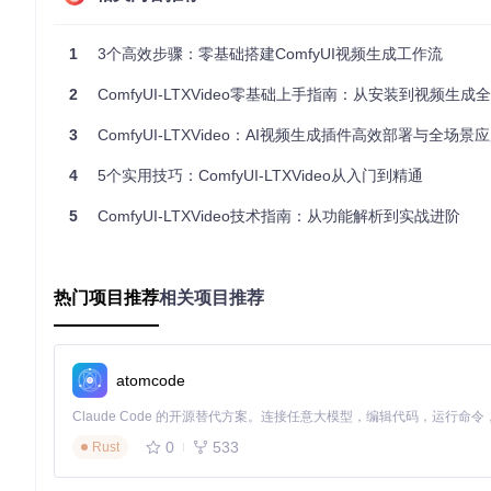
# 1. 进入ComfyUI自定义节点目录
cd
 ComfyUI/custom-nodes

1
3个高效步骤：零基础搭建ComfyUI视频生成工作流
# 2. 获取项目代码
2
ComfyUI-LTXVideo零基础上手指南：从安装到视频生成
git 
clone
 https://gitcode.com/GitHub_Trending/co/ComfyUI
3
ComfyUI-LTXVideo：AI视频生成插件高效部署与全场景
# 3. 安装依赖包（推荐使用国内镜像加速）
cd
 ComfyUI-LTXVideo

4
5个实用技巧：ComfyUI-LTXVideo从入门到精通
5
ComfyUI-LTXVideo技术指南：从功能解析到实战进阶
⚠️ 注意事项：若使用便携式ComfyUI，需替换pip命令为：
# 便携式ComfyUI专用安装命令
热门项目推荐
相关项目推荐
性能加速配置
针对不同硬件架构，可通过以下命令安装优化依赖：
atomcode
# NVIDIA显卡用户（CUDA加速）
0
533
pip install torch --index-url https://download.pytorch.o
Rust
# AMD显卡用户（ROCm支持）