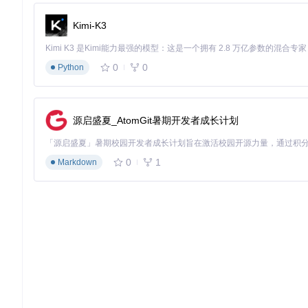
Kimi-K3
⚡ 性能提示：安装完成后，可通过
python -c "import torch
表示GPU加速已启用。
0
0
Python
硬件适配优化指南：如何根据设备配置调整参数？
入门配置（4-6GB显存）
源启盛夏_AtomGit暑期开发者成长计划
适合轻度使用场景，推荐配置：
修改
low_vram_loaders.py
中
ENABLE_LOW_VRAM=True
0
1
Markdown
设置
VRAM_THRESHOLD=4
（
建议设置为实际显存量
）
生成分辨率限制为512x320
启用模型量化：在
q8_nodes.py
中设置
quantize_model=Tr
进阶优化（8-12GB显存）
平衡性能与质量的配置方案：
显存分配：
latent_norm.py
中
MAX_BATCH_SIZE=2
精度设置：
precision=float16
（比float32节省50%显存）
启用部分优化：
stg.py
中
USE_OPTIMIZATIONS=True
推荐分辨率：768x432（16:9标准比例）