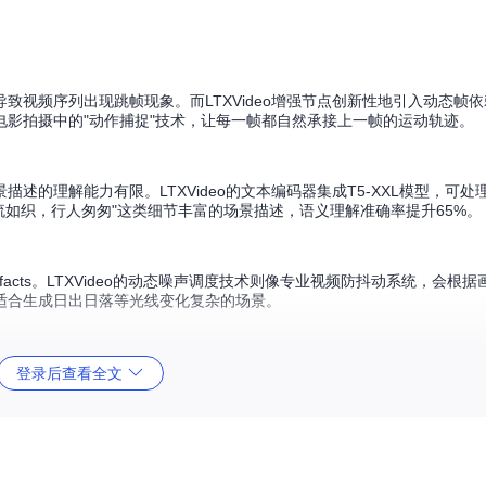
视频序列出现跳帧现象。而LTXVideo增强节点创新性地引入动态帧
电影拍摄中的"动作捕捉"技术，让每一帧都自然承接上一帧的运动轨迹。
解能力有限。LTXVideo的文本编码器集成T5-XXL模型，可处理超过5
流如织，行人匆匆"这类细节丰富的场景描述，语义理解准确率提升65%。
facts。LTXVideo的动态噪声调度技术则像专业视频防抖动系统，会根
适合生成日出日落等光线变化复杂的场景。
deo的低显存加载器采用模型权重分段加载技术，使4GB显存设备也能流畅
登录后查看全文
不同硬件条件，平衡性能与显存占用。