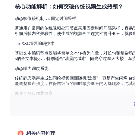
核心功能解析：如何突破传统视频生成瓶颈？
动态帧依赖机制 vs 固定时间采样
普通用户常用的传统视频处理节点采用固定时间间隔采样，容易导致
析前后帧内容关联性，使生成的视频画面连贯性提升40%，就像
T5-XXL增强编码技术
基础文本编码节点仅能将简单文本转换为向量，对长句和复杂场景描述的理
s的长文本提示，特别适合"清晨的城市，阳光穿过摩天大楼，车
动态噪声调度系统
传统静态噪声生成如同给视频画面随机"泼墨"，容易产生闪烁 arti
能调整噪声强度，在保留细节的同时减少80%的闪烁现象，尤其
低显存分段加载方案
全量加载模式要求至少8GB显存才能运行基础模型，而LTXVi
w_vram_loaders.py
中的
VRAM_THRESHOLD
参数，可灵活适配
环境部署教程：如何快速搭建视频生成工作流？
基础环境配置步骤
相关内容推荐