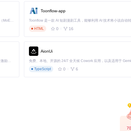
Toonflow-app
; print(torch.cuda.is_available())"
命令验证加速环境是否配置
Kimi K3 是Kimi能力最强的模型：这是一个拥有 2.8 万亿参数的混合专家（MoE）模型，具备原生视觉理解能力，并支持 100 万 token 的上下文窗口。
0
16
HTML
AionUi
「源启盛夏」暑期校园开发者成长计划旨在激活校园开源力量，通过积分激励、认证扶持、资源倾斜等形式，引导高校组织和开发者完成「入驻 — 建项目 — 做贡献 — 获认证 — 得资源」的完整闭环。无论你是想带领社团入驻平台的组织者，还是希望用代码贡献证明自己的开发者，都能在这里找到属于你的成长路径。
0
6
TypeScript
ue
7