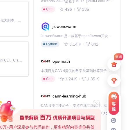
AscendNPU-IR是基于MLIR（Multi-Level Intermediate Representation）构建的，面向昇腾亲和算子编译时使用的中间表示，提供昇腾完备表达能力，通过编译优化提升昇腾AI处理器计算效率，支持通过生态框架使能昇腾AI处理器与深度调优
496
335
C++
成功，返回
True
Toonflow 是一款 AI 短剧漫剧工具，能够利用 AI 技术将小说自动转化为剧本，并结合 AI 生成的图片和视频，实现高效的短剧创作。借助 Toonflow，可以轻松完成从文字到影像的全流程，让短剧制作变得更加智能与便捷。
jiuwenswarm
JiuwenSwarm 是一款基于openJiuwen开发的智能AI Agent，它能够将大语言模型的强大能力，通过你日常使用的各类通讯应用，直接延伸至你的指尖。
3.14 K
842
Python
邀请
免费、本地、开源的 24/7 全天候 Cowork 应用，以及适用于 Gemini CLI、Claude Code、Codex、OpenCode、Qwen Code、Goose CLI、Auggie 等的 OpenClaw | 🌟 喜欢就点star吧
ops-math
本项目是CANN提供的数学类基础计算算子库，实现网络在NPU上加速计算。
1.24 K
1.35 K
C++
cann-learning-hub
客
CANN 学习中心仓，支持在线互动运行、边学边练，提供教程、示例与优化方案，一站式助力昇腾开发者快速上手。
服
740
377
Jupyter Notebook
00万+用户深度参与代码创作，更多精彩内容等你共创