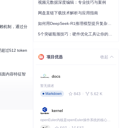
视频元数据深度编辑：专业技巧与案例
网盘直链下载技术解析与应用指南
如何用DeepSeek-R1推理模型提升复杂任务解决能力：完整指南
依赖机制，通过分
5个突破瓶颈技巧：硬件优化工具让你的电脑性能提升30%
12 token
项目优选
收起
据画面内容特征智
docs
暂无描述
843
5.62 K
Markdown
运行。通过修改
lo
kernel
openEuler内核是openEuler操作系统的核心，既是系统性能与稳定性的基石，也是连接处理器、设备与服务的桥梁。
507
537