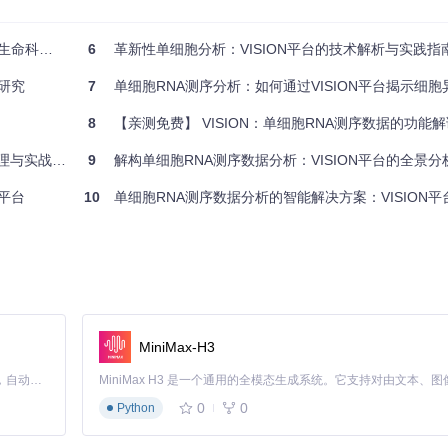
化解决方案
6
革新性单细胞分析：VISION平台的技术解析与实践指
zedExperiment"
)
)
研究
7
单细胞RNA测序分析：如何通过VISION平台揭示细胞异质
isio/VISION"
)
8
【亲测免费】 VISION：单细胞RNA测序数据的功能
分析对象，导入表达矩阵和元数据；接着使用
addSignatures()
添加感兴
与实战应用
9
解构单细胞RNA测序数据分析：VISION平台的全景
ze()
方法执行签名分数计算和聚类分析。以下代码演示了一个典型的分析
平台
10
单细胞RNA测序数据分析的智能解决方案：VISION平台的整合分
MiniMax-H3
Claude Code 的开源替代方案。连接任意大模型，编辑代码，运行命令，自动验证 — 全自动执行。用 Rust 构建，极致性能。 ｜ An open-source alternative to Claude Code. Connect any LLM, edit code, run commands, and verify changes — autonomously. Built in Rust for speed. Get Started
0
0
Python