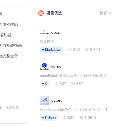
项目优选
收起
南
性的隐藏模式
docs
解读利器
暂无描述
趣的基因签名
分析与实战指南
流程：
843
5.62 K
Markdown
析与可视化方法
kernel
openEuler内核是openEuler操作系统的核心，既是系统性能与稳定性的基石，也是连接处理器、设备与服务的桥梁。
507
537
C
pytorch
MiniMax H3 是一个通用的全模态生成系统。它支持对由文本、图像、视频和音频组成的多模态上下文进行统一理解，并能生成分辨率高达 2K、时长可达 15 秒的带原生立体声音频的视频。得益于面向任务泛化的系统设计，H3 在预训练阶段就已具备广泛的多模态上下文理解与生成能力，能够出色地执行复杂的多模态指令。
作为 Ascend for PyTorch 社区的核心组件，TorchNPU 是昇腾专为 PyTorch 打造的深度学习适配插件，使 PyTorch 框架能够直接调用昇腾 NPU，为开发者提供昇腾 AI 处理器的超强算力。
830
1.26 K
Python