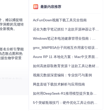
最新内容推荐
计，难以捕捉细
AcFunDown视频下载工具完全指南
物学洞察的无缝转
的全新视角。
还在为数字笔记抓狂？这款开源神器让手写批注效率提升300%
Windows笔记本电池健康管理全指南：从根源解决电池损耗问题
gmx_MMPBSA分子间相互作用索引错误的深度诊断与解决
其签名分析引擎能
过动态散点图和热
Axure RP 11 本地化方案：Mac中文界面优化与原型设计工具汉化全指南
根据生物学背景
如何高效获取教育资源？这款工具让教材下载效率提升80%
视频元数据深度编辑：专业技巧与案例
义基因签名和分
网盘直链下载技术解析与应用指南
如何用DeepSeek-R1推理模型提升复杂任务解决能力：完整指南
5个突破瓶颈技巧：硬件优化工具让你的电脑性能提升30%