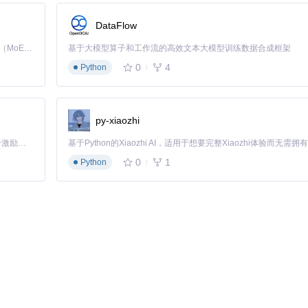
DataFlow
Kimi K3 是Kimi能力最强的模型：这是一个拥有 2.8 万亿参数的混合专家（MoE）模型，具备原生视觉理解能力，并支持 100 万 token 的上下文窗口。
基于大模型算子和工作流的高效文本大模型训练数据合成框架
布、细胞分群可视化和功能富集结果。用户可通过调节界面参数实时探索
0
4
Python
py-xiaozhi
研究中，研究人员利用其签名分析功能成功识别了肿瘤微环境中的CD8+ T
迹分析模块，VISION能够追踪细胞分化过程中的基因表达动态变化，
「源启盛夏」暑期校园开发者成长计划旨在激活校园开源力量，通过积分激励、认证扶持、资源倾斜等形式，引导高校组织和开发者完成「入驻 — 建项目 — 做贡献 — 获认证 — 得资源」的完整闭环。无论你是想带领社团入驻平台的组织者，还是希望用代码贡献证明自己的开发者，都能在这里找到属于你的成长路径。
0
1
Python
间转录组数据分析和类器官模型研究。在空间转录组应用中，平台的热点分
断算法能够重建细胞分化路径，为器官发育模拟提供定量工具。这些拓展
面，建议采用递进式C值调整策略：初始分析使用默认C值（0.3）获取
结合研究目的，对于细胞类型鉴定推荐使用经过实验验证的特征基因集，