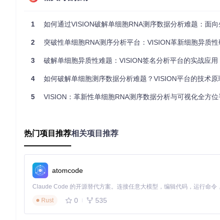
# 安装依赖包
install.packages
(
c
(
"devtools"
,
"BiocManager"
)
)
1
如何通过VISION破解单细胞RNA测序数据分析难题：面向生命科学研究者的系统
BiocManager
::
install
(
c
(
"SingleCellExperiment"
,
"Summari
2
突破性单细胞RNA测序分析平台：VISION革新细胞异质性
# 从GitCode安装VISION
devtools
::
install_git
(
"https://gitcode.com/gh_mirrors/v
3
破解单细胞异质性难题：VISION签名分析平台的实战应用
基础分析流程包含三个核心步骤：首先通过
Vision()
函数创建
4
如何破解单细胞测序数据分析难题？VISION平台的技术原理
集，系统支持GMT格式文件和自定义基因列表；最后调用
analy
5
VISION：革新性单细胞RNA测序数据分析与可视化全方位
# 加载必要的库
library
(
VISION
)
library
(
SingleCellExperiment
)
热门项目推荐
相关项目推荐
# 创建示例单细胞数据对象
data 
<-
 matrix
(
rnorm
(
10000
)
,
 nrow
=
1000
,
 ncol
=
100
)
rownames
(
data
)
<-
 paste0
(
"Gene"
,
1
:
1000
)
colnames
(
data
)
<-
 paste0
(
"Cell"
,
1
:
100
)
atomcode
sce 
<-
 SingleCellExperiment
(
assays
=
list
(
counts
=
data
)
)
# 初始化VISION分析
0
535
Rust
vis 
<-
 Vision
(
sce
,
 signatures
=
"h.all.v5.2.symbols.gmt"
)