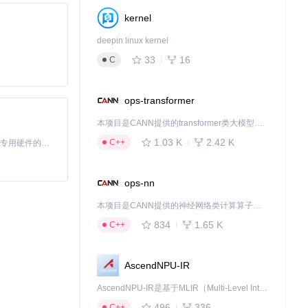
kernel
deepin linux kernel
不同分析维度，
33
16
C
ops-transformer
本项目是CANN提供的transformer类大模型算子库，实现网络在NPU上加速计算。
细胞亚群，为免
揭示干细胞命运决
1.03 K
2.42 K
C++
基于Python的Xiaozhi AI，适用于想要完整Xiaozhi体验而无需拥有专用硬件的用户。
析功能可精确定位
ops-nn
应用证明了VIS
本项目是CANN提供的神经网络类计算算子库，实现网络在NPU上加速计算。
834
1.65 K
C++
AscendNPU-IR
全局视图，针对
AscendNPU-IR是基于MLIR（Multi-Level Intermediate Representation）构建的，面向昇腾亲和算子编译时使用的中间表示，提供昇腾完备表达能力，通过编译优化提升昇腾AI处理器计算效率，支持通过生态框架使能昇腾AI处理器与深度调优
而功能分析则可
496
336
C++