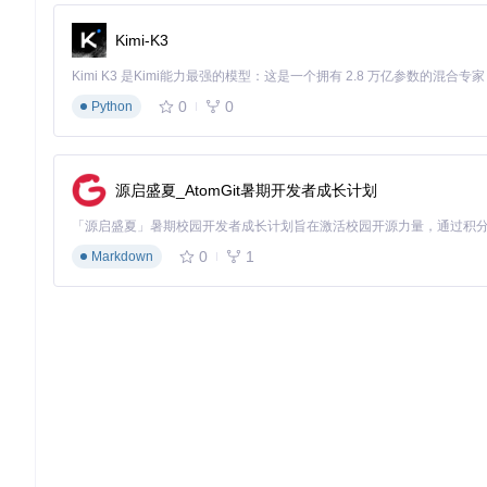
# 执行分析并生成报告
vis 
<-
 analyze
(
vis
)
Kimi-K3
saveAndViewResults
(
vis
,
"analysis_report.html"
)
分析完成后，系统自动生成交互式HTML报告，包含签名分数分
0
0
Python
深入挖掘数据中的生物学意义。
VISION如何推动跨学科研究创新？
源启盛夏_AtomGit暑期开发者成长计划
VISION的应用价值已在多个研究领域得到验证。在肿瘤免疫学
疫治疗靶点发现提供了关键线索。在发育生物学领域，通过整合轨
定的分子机制。
0
1
Markdown
值得关注的是，VISION在两个新兴领域展现出独特优势：空
组织切片中的基因表达异质性区域；而在类器官研究中，其轨迹推
ION作为通用分析平台的灵活性和适应性。
如何充分释放VISION的分析潜力？
基于社区实践经验，我们总结出以下最佳实践策略。在参数优化方
感兴趣的细胞群体逐步降低C值以提高分群分辨率。签名选择应
采用GO或KEGG通路基因集。