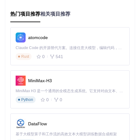
钥、模型参数等设置
数据持久化层
：负责存储生成的小说内容和相关元数据
核心功能模块解析
热门项目推荐
相关项目推荐
🔧
novel_generator/architecture.py
：负责小说整体架构的
生成，定义故事的宏观结构和发展脉络 🔧
novel_generator/
blueprint.py
：生成章节大纲，规划每章的核心内容和情节走
atomcode
向 🔧
novel_generator/chapter.py
：核心章节生成模块，实
现具体章节内容的AI创作 🔧
llm_adapters.py
：提供多种AI模
Claude Code 的开源替代方案。连接任意大模型，编辑代码，运行命令，自动验证 — 全自动执行。用 Rust 构建，极致性能。 ｜ An open-source alternative to Claude Code. Connect any LLM, edit code, run commands, and verify changes — autonomously. Built in Rust for speed. Get Started
型接口适配，支持不同服务商的API调用 🔧
embedding_ada
0
541
Rust
pters.py
：处理文本向量化，支持上下文理解和知识检索
配置优化：打造个性化AI创作体验
MiniMax-H3
配置文件创建与核心参数设置
MiniMax H3 是一个通用的全模态生成系统。它支持对由文本、图像、视频和音频组成的多模态上下文进行统一理解，并能生成分辨率高达 2K、时长可达 15 秒的带原生立体声音频的视频。得益于面向任务泛化的系统设计，H3 在预训练阶段就已具备广泛的多模态上下文理解与生成能力，能够出色地执行复杂的多模态指令。
项目提供了示例配置文件config.example.json，我们需要基于
它创建实际的配置文件：
0
0
Python
cp
DataFlow
使用文本编辑器打开config.json文件，填写必要的配置信息。
以下是关键参数的配置建议：
基于大模型算子和工作流的高效文本大模型训练数据合成框架