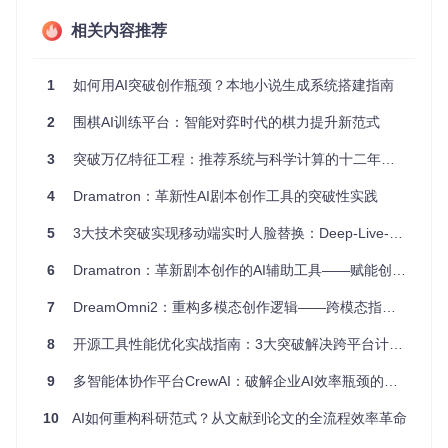
或者手动下载ZIP压缩包并解压。进入项目目录后，安装所需
的Python依赖：
相关内容推荐
cd
 AI_NovelGenerator

1
如何用AI突破创作瓶颈？本地小说生成系统搭建指南
2
围棋AI训练平台：智能对弈时代的棋力提升新范式
requirements.txt文件中包含了所有必要的第三方库，包括界
面构建、AI模型交互和文件处理等核心组件。安装过程中若遇
3
突破万亿特征工程：推荐系统与科学计算的十二年技术演进
到问题，通常是由于缺少编译工具，需安装相应的开发工具
包。
4
Dramatron：革新性AI剧本创作工具的突破性实践
核心架构：解析AI创作引擎的工作原理
5
3大技术突破实现移动端实时人脸替换：Deep-Live-Cam跨平台边缘计算方案
系统模块交互设计
6
Dramatron：革新剧本创作的AI辅助工具——赋能创意表达的智能解决方案
AI小说生成器采用模块化设计，主要包含以下关键部分：
7
DreamOmni2：重构多模态创作逻辑——跨模态指令理解的技术突破
用户界面层
：通过ui/目录下的模块如main_window.py、cha
8
开源工具性能优化实战指南：3大突破解决跨平台计算性能瓶颈
pters_tab.py等实现图形化交互
核心生成引擎
：由novel_generator/目录中的architecture.p
9
多智能体协作平台CrewAI：破解企业AI效率瓶颈的创新方案
y、blueprint.py和chapter.py等模块组成，处理章节生成、
剧情连贯性等核心逻辑
10
AI如何重构科研范式？从文献到论文的全流程效率革命
配置管理模块
：通过config_manager.py统一管理API密