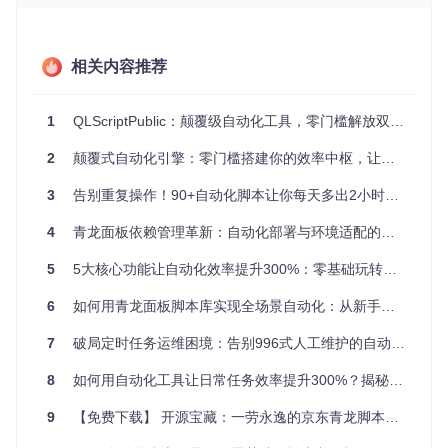
超过45分钟。不同平台的操作逻辑差异导致学习成本高，遗漏
任务更是常态，全年累计损失的潜在积分价值超过千元。
痛点二：规则多变的任务陷阱
相关内容推荐
平台任务规则频繁更新，手动操作难以适应变化。以某社区平
台为例，阅读任务从"停留30秒"改为"滑动3屏+点赞评论"，用
户往往因未及时掌握新规则而错失奖励。
1
QLScriptPublic：颠覆级自动化工具，零门槛解放双手（3分钟上手，99%任务成功率）
痛点三：本地服务的运维困境
2
颠覆式自动化引擎：零门槛搭建你的效率中枢，让重复劳动成为历史
个人服务器、NAS设备的定时维护缺乏统一管理，日志清理、
3
告别重复操作！90+自动化脚本让你每天多出2小时，零代码小白也能轻松上手
数据备份等基础操作常被遗忘，导致存储空间不足、系统性能
下降等问题，甚至引发数据安全风险。
4
青龙面板依赖管理革新：自动化部署与环境适配的突破方案
功能模块全景图 📊
5
5大核心功能让自动化效率提升300%：零基础玩转青龙面板脚本库
6
如何用青龙面板脚本库实现全场景自动化：从新手到专家的零代码解决方案
模
块
典型应用场景
自动化能力
适用人群
7
破局定时任务运维困境：告别996式人工维护的自动化运维新范式
类
别
8
如何用自动化工具让日常任务效率提升300%？揭秘开源脚本库的隐藏能力
电
商
9
【免费下载】 开源宝藏：一劳永逸的京东青龙脚本，自动化收割京东豆
鸿星尔克签到、立
全流程自动完
电商爱好
积
白VIP任务、美数
成签到-浏览-
者、羊毛
分