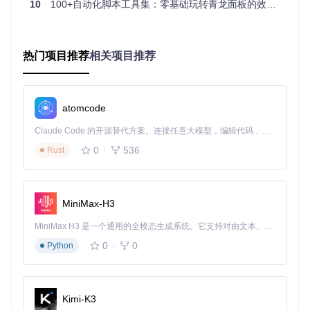
10
100+自动化脚本工具集：零基础玩转青龙面板的效率神器
积分兑换
分享-领奖
党
模
块
社
热门项目推荐
区
相关项目推荐
掌上瓯海文章阅
智能模拟人工
社区运营
互
读、太平洋知科技
操作，规避平
者、内容
动
帖子互动
台检测
创作者
模
块
atomcode
系
Claude Code 的开源替代方案。连接任意大模型，编辑代码，运行命令，自动验证 — 全自动执行。用 Rust 构建，极致性能。 ｜ An open-source alternative to Claude Code. Connect any LLM, edit code, run commands, and verify changes — autonomously. Built in Rust for speed. Get Started
统
日志自动清理、服
个人站
0
536
运
7×24小时无人
Rust
务状态监控、数据
长、技术
维
值守运行
定时备份
运维
模
块
MiniMax-H3
生
活
普通消费
MiniMax H3 是一个通用的全模态生成系统。它支持对由文本、图像、视频和音频组成的多模态上下文进行统一理解，并能生成分辨率高达 2K、时长可达 15 秒的带原生立体声音频的视频。得益于面向任务泛化的系统设计，H3 在预训练阶段就已具备广泛的多模态上下文理解与生成能力，能够出色地执行复杂的多模态指令。
服
猫眼电影票比价、
实时信息抓取
者、生活
务
叮咚快药库存监控
与智能提醒
0
0
Python
达人
模
块
Kimi-K3
极简部署流程 ⚡