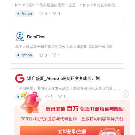
Kimi K3 是Kimi能力最强的模型：这是一个拥有 2.8 万亿参数的混合专家（MoE）模型，具备原生视觉理解能力，并支持 100 万 token 的上下文窗口。
第一步：获取脚本库
0
0
Python
在青龙面板终端执行以下命令，将脚本库部署到本地环境：
DataFlow
💡 执行注意：确保青龙面板版本≥2.10.0，网络连接稳定。首
基于大模型算子和工作流的高效文本大模型训练数据合成框架
次拉取需耐心等待依赖包安装，过程约3-5分钟。
0
4
Python
第二步：容器化部署（可选）
如需通过Docker隔离环境，使用以下命令创建容器：
源启盛夏_AtomGit暑期开发者成长计划
docker run -dit \

「源启盛夏」暑期校园开发者成长计划旨在激活校园开源力量，通过积分激励、认证扶持、资源倾斜等形式，引导高校组织和开发者完成「入驻 — 建项目 — 做贡献 — 获认证 — 得资源」的完整闭环。无论你是想带领社团入驻平台的组织者，还是希望用代码贡献证明自己的开发者，都能在这里找到属于你的成长路径。
  -v 
$PWD
/ql:/ql/data \

  -p 5600:5700 \

0
1
Markdown
  -e TZ=Asia/Shanghai \

  --name qinglong-script \

  --hostname ql-script \

  --restart always \

700万+用户深度参与代码创作，更多精彩内容等你共创
py-xiaozhi
基于Python的Xiaozhi AI，适用于想要完整Xiaozhi体验而无需拥有专用硬件的用户。
立即登录/注册