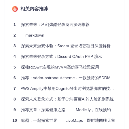
这些技术的结合运用展示了在有限的技术条件下，仍能够创造
相关内容推荐
出不凡的用户体验。
3.
项目及技术应用场景
1
探索未来：科幻炫酷登录页面源码推荐
LoginPageConcept非常适合那些寻求给用户留下深刻第一印
2
```markdown
象的应用场景。无论是初创应用希望以独特的登录体验吸引用
户，还是已有应用希望通过改版提升品牌识别度，它都能胜
3
探索未来游戏体验：Steam 登录增强项目深度解析与推荐
任。其无门槛的API兼容性（支持API < 21）意味着即使是拥
有大量老设备用户的市场也能享受到这一美学盛宴。此外，项
4
探索未来登录方式：Discord OAuth PHP 演示
目中融入的动画技术和创意设计思路，对于UI/UX设计师和An
droid开发者来说，也是宝贵的学习资源。
5
探秘RxSwift实现的MVVM高仿喜马拉雅应用
4.
项目特点
6
推荐：sddm-astronaut-theme - 一款独特的SDDM登录管理器主题
7
AWS Amplify中禁用Cognito登出时浏览器弹窗的技术方案
兼容性强
：完美适配老版本Android系统，拓宽了应用范
围。
8
探索未来登录方式：基于Qt与百度AI的人脸识别系统
创新实现
：通过基础API创造高级动画效果，展现了开发者
深厚的技术功底。
9
推荐文章：探索健康之路 —— Medic.ly，在线预约医生的未来之选
视觉冲击力强
：独特的过渡动画，让用户登录过程变成一种
享受。
10
标题：一起探索世界——LiveMaps：即时地图聊天室
学习价值高
：是学习如何高效利用现有库并创造惊人效果的