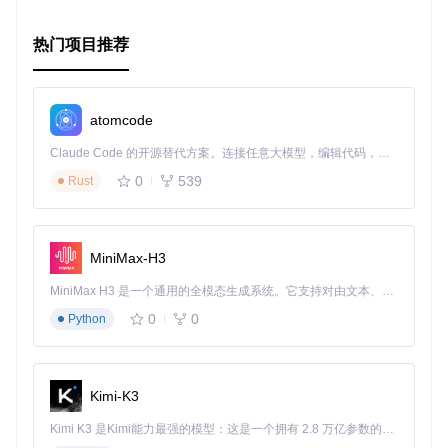
绝佳案例。
开源贡献
：开源精神的体现，为社区贡献了一份高质量的代
码示例。
热门项目推荐
最后，不要忘了，如果你被这个项目所启发或是觉得它很棒，
不妨考虑支持开发者
捐赠
，鼓励更多这样的创新发生。
atomcode
通过
下载APK
立即体验或探索源码，开启你的视觉盛宴之旅，
或许下一个令人惊叹的登录页就出自你手！
Claude Code 的开源替代方案。连接任意大模型，编辑代码，运行命令，自动验证 — 全自动执行。用 Rust 构建，极致性能。 ｜ An open-source alternative to Claude Code. Connect any LLM, edit code, run commands, and verify changes — autonomously. Built in Rust for speed. Get Started
0
539
Rust
MiniMax-H3
MiniMax H3 是一个通用的全模态生成系统。它支持对由文本、图像、视频和音频组成的多模态上下文进行统一理解，并能生成分辨率高达 2K、时长可达 15 秒的带原生立体声音频的视频。得益于面向任务泛化的系统设计，H3 在预训练阶段就已具备广泛的多模态上下文理解与生成能力，能够出色地执行复杂的多模态指令。
0
0
Python
Kimi-K3
Kimi K3 是Kimi能力最强的模型：这是一个拥有 2.8 万亿参数的混合专家（MoE）模型，具备原生视觉理解能力，并支持 100 万 token 的上下文窗口。