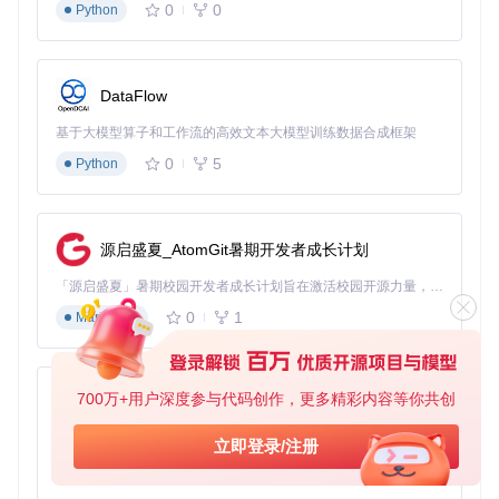
0
0
Python
DataFlow
基于大模型算子和工作流的高效文本大模型训练数据合成框架
0
5
Python
源启盛夏_AtomGit暑期开发者成长计划
「源启盛夏」暑期校园开发者成长计划旨在激活校园开源力量，通过积分激励、认证扶持、资源倾斜等形式，引导高校组织和开发者完成「入驻 — 建项目 — 做贡献 — 获认证 — 得资源」的完整闭环。无论你是想带领社团入驻平台的组织者，还是希望用代码贡献证明自己的开发者，都能在这里找到属于你的成长路径。
0
1
Markdown
700万+用户深度参与代码创作，更多精彩内容等你共创
py-xiaozhi
基于Python的Xiaozhi AI，适用于想要完整Xiaozhi体验而无需拥有专用硬件的用户。
立即登录/注册
0
1
Python