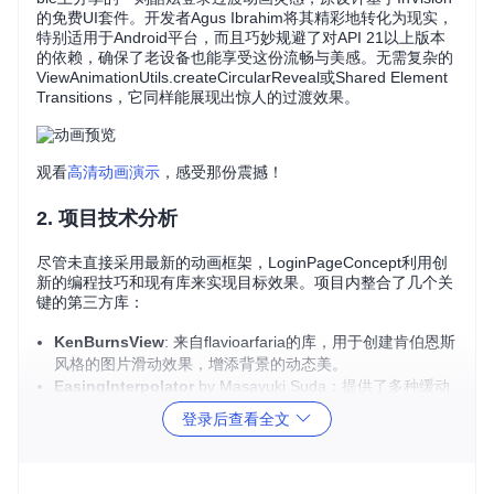
的免费UI套件。开发者Agus Ibrahim将其精彩地转化为现实，
特别适用于Android平台，而且巧妙规避了对API 21以上版本
的依赖，确保了老设备也能享受这份流畅与美感。无需复杂的
ViewAnimationUtils.createCircularReveal或Shared Element
Transitions，它同样能展现出惊人的过渡效果。
观看
高清动画演示
，感受那份震撼！
2.
项目技术分析
尽管未直接采用最新的动画框架，LoginPageConcept利用创
新的编程技巧和现有库来实现目标效果。项目内整合了几个关
键的第三方库：
KenBurnsView
: 来自flavioarfaria的库，用于创建肯伯恩斯
风格的图片滑动效果，增添背景的动态美。
EasingInterpolator
by Masayuki Suda：提供了多种缓动
效果，使得动画过渡更加自然平滑。
登录后查看全文
Horizontal-Calendar
by Mulham-Raee：虽非直接用于登
录界面，但显示了项目可扩展性，可用于构建时间相关的附
加功能。