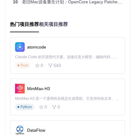
10
老旧Mac设备重生计划：OpenCore Legacy Patcher系统焕新实战手册
引导层适配
通过定制化OpenCore引导器，在系统启动前注入硬件描
述符和驱动程序，欺骗macOS安装程序识别旧设备为支持
型号。
热门项目推荐
相关项目推荐
运行时修补
在系统启动过程中动态修改内核和驱动文件，解决图形、
网络等关键组件的兼容性问题。
atomcode
Claude Code 的开源替代方案。连接任意大模型，编辑代码，运行命令，自动验证 — 全自动执行。用 Rust 构建，极致性能。 ｜ An open-source alternative to Claude Code. Connect any LLM, edit code, run commands, and verify changes — autonomously. Built in Rust for speed. Get Started
实践路径：适配方案的技术选型
0
543
Rust
根据设备年代选择最优适配策略：
2011年前设备
：采用完整驱动替换方案
MiniMax-H3
2012-2015设备
：重点解决图形加速和电源管理
2016-2017设备
：主要破解安全启动限制
MiniMax H3 是一个通用的全模态生成系统。它支持对由文本、图像、视频和音频组成的多模态上下文进行统一理解，并能生成分辨率高达 2K、时长可达 15 秒的带原生立体声音频的视频。得益于面向任务泛化的系统设计，H3 在预训练阶段就已具备广泛的多模态上下文理解与生成能力，能够出色地执行复杂的多模态指令。
0
0
Python
硬件适配性评估：量化指标与配置要求
硬
件
DataFlow
最低配置
推荐配置
性能影响
组