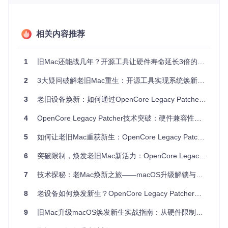
硬件配置筛查
内存≥4GB（推荐8GB）、存储≥30GB可用空间、具备互
联网连接。
相关内容推荐
数据安全验证
已使用Time Machine或其他工具完成数据备份。
1
旧Mac还能战几年？开源工具让硬件寿命延长3倍的秘密
符合以上条件的设备，可继续执行后续升级流程。
2
3大疑问破解老旧Mac重生：开源工具实现系统焕新全攻略
3
老旧设备焕新：如何通过OpenCore Legacy Patcher让你的Mac重获新生？
技术解析：突破硬件限制的底层原理
4
OpenCore Legacy Patcher技术突破：硬件兼容性突破实战指南
核心价值：让旧硬件获得新系统支持
5
如何让老旧Mac重获新生：OpenCore Legacy Patcher非官方升级全流程技术焕新指南
OpenCore Legacy Patcher（OCLP）通过EFI引导注入和系
统补丁技术，解决三大核心限制：
6
突破限制，焕发老旧Mac新活力：OpenCore Legacy Patcher开源工具焕新体验指南
驱动支持缺失
：提供旧硬件的新系统驱动适配
7
技术探秘：老Mac焕新之旅——macOS升级解锁与硬件极限突破全解析
CPU指令集限制
：模拟缺失的指令集功能
固件兼容性问题
：修改启动流程绕过硬件检查
8
老设备如何焕发新生？OpenCore Legacy Patcher开源工具老旧设备激活全解析
技术原理：双轨制系统适配架构
9
旧Mac升级macOS焕发新生实战指南：从硬件限制到系统重生
OCLP采用分层适配策略，实现新旧系统的无缝衔接：