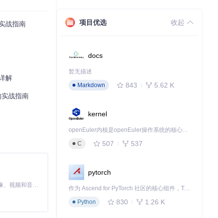
项目优选
收起
射实战指南
docs
暂无描述
术详解
843
5.62 K
Markdown
的实战指南
kernel
openEuler内核是openEuler操作系统的核心，既是系统性能与稳定性的基石，也是连接处理器、设备与服务的桥梁。
507
537
C
pytorch
MiniMax H3 是一个通用的全模态生成系统。它支持对由文本、图像、视频和音频组成的多模态上下文进行统一理解，并能生成分辨率高达 2K、时长可达 15 秒的带原生立体声音频的视频。得益于面向任务泛化的系统设计，H3 在预训练阶段就已具备广泛的多模态上下文理解与生成能力，能够出色地执行复杂的多模态指令。
作为 Ascend for PyTorch 社区的核心组件，TorchNPU 是昇腾专为 PyTorch 打造的深度学习适配插件，使 PyTorch 框架能够直接调用昇腾 NPU，为开发者提供昇腾 AI 处理器的超强算力。
830
1.26 K
Python