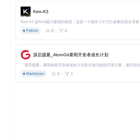
大型目录建议启用分页查询，避免性能问题
Kimi-K3
配置示例
：
<
mapper
>
0
0
Python
<
name
>
email-mapper
</
name
>
<
type
>
user-attribute-ldap-mapper
</
type
>
<
config
>
<
attribute
>
email
</
attribute
>
源启盛夏_AtomGit暑期开发者成长计划
<
ldap.attribute
>
mail
</
ldap.attribute
>
<
read.only
>
true
</
read.only
>
<
always.read.value.from.ldap
>
true
</
always.read.valu
</
config
>
0
1
Markdown
</
mapper
>
快速总结
：LDAP属性映射实现了企业目录服务与Keycloak
场景二：基于SAML断言的属性传递与权限控制
当企业采用多系统单点登录时，如何在身份验证过程中传递用户权
实施步骤
：
在Keycloak中创建SAML客户端，配置服务提供商元数据
进入客户端配置的"映射器"标签页