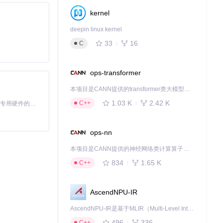
kernel
deepin linux kernel
33
16
C
ops-transformer
本项目是CANN提供的transformer类大模型算子库，实现网络在NPU上加速计算。
1.03 K
2.42 K
C++
基于Python的Xiaozhi AI，适用于想要完整Xiaozhi体验而无需拥有专用硬件的用户。
ops-nn
本项目是CANN提供的神经网络类计算算子库，实现网络在NPU上加速计算。
834
1.65 K
C++
。
AscendNPU-IR
AscendNPU-IR是基于MLIR（Multi-Level Intermediate Representation）构建的，面向昇腾亲和算子编译时使用的中间表示，提供昇腾完备表达能力，通过编译优化提升昇腾AI处理器计算效率，支持通过生态框架使能昇腾AI处理器与深度调优
496
336
C++