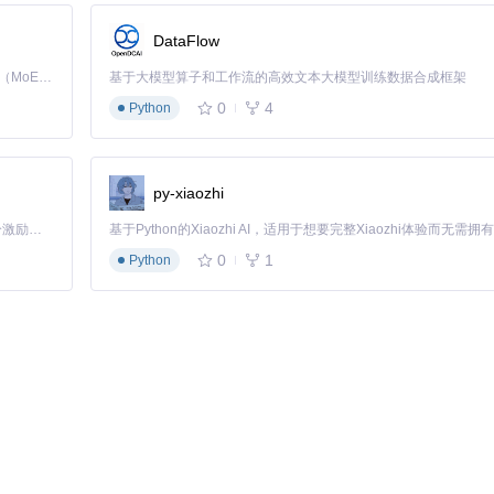
DataFlow
Kimi K3 是Kimi能力最强的模型：这是一个拥有 2.8 万亿参数的混合专家（MoE）模型，具备原生视觉理解能力，并支持 100 万 token 的上下文窗口。
基于大模型算子和工作流的高效文本大模型训练数据合成框架
0
4
Python
py-xiaozhi
「源启盛夏」暑期校园开发者成长计划旨在激活校园开源力量，通过积分激励、认证扶持、资源倾斜等形式，引导高校组织和开发者完成「入驻 — 建项目 — 做贡献 — 获认证 — 得资源」的完整闭环。无论你是想带领社团入驻平台的组织者，还是希望用代码贡献证明自己的开发者，都能在这里找到属于你的成长路径。
e.from.ldap
>
0
1
Python
的无缝集成，确保用户基础信息的一致性与实时性。
限信息？通过SAML断言属性映射，可实现跨系统的权限信息动态传递