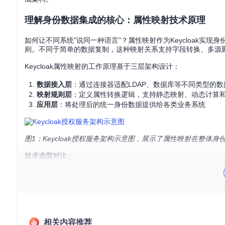
理解身份数据集成的核心：属性映射技术原理
如何让不同系统"说同一种语言"？属性映射作为Keycloak实现
则。不同于简单的数据复制，这种映射关系支持字段转换、多源
Keycloak属性映射的工作原理基于三层架构设计：
数据接入层
：通过连接器适配LDAP、数据库等不同类型的数
映射规则层
：定义属性转换逻辑，支持静态映射、动态计算
应用层
：将处理后的统一身份数据提供给各类业务系统
图1：Keycloak授权服务架构示意图，展示了属性映射在整体
技术选型对比
：
传统ETL工具
：适合大批量数据迁移，但缺乏实时性和细粒度
API集成方案
：需要定制开发，维护成本高
Keycloak属性映射
：兼顾实时性与灵活性，零代码配置，与
快速总结
：属性映射通过建立标准化的数据转换规则，解决了分
相关内容推荐