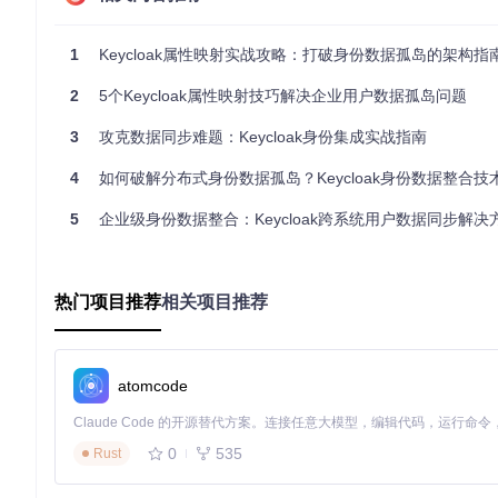
实现跨域身份数据同步：核心应用场景解析
1
Keycloak属性映射实战攻略：打破身份数据孤岛的架构指
场景一：企业LDAP目录与Keycloak用户数据实时同步
如何确保员工信息变更后，所有业务系统都能及时获取最新数据？
2
5个Keycloak属性映射技巧解决企业用户数据孤岛问题
实施步骤
：
3
攻克数据同步难题：Keycloak身份集成实战指南
登录Keycloak管理控制台，选择目标领域
4
如何破解分布式身份数据孤岛？Keycloak身份数据整合技术
进入"用户联邦"菜单，点击"添加LDAP提供器"
在连接设置中配置LDAP服务器地址、端口和绑定凭据
5
企业级身份数据整合：Keycloak跨系统用户数据同步解决
切换到"映射"标签页，点击"添加映射器"
配置关键属性映射关系：
LDAP属性：
cn
→ Keycloak属性：
username
热门项目推荐
相关项目推荐
LDAP属性：
mail
→ Keycloak属性：
email
LDAP属性：
givenName
→ Keycloak属性：
firstName
LDAP属性：
sn
→ Keycloak属性：
lastName
启用"始终从LDAP读取值"选项确保数据实时性
atomcode
⚠️
注意事项
：
0
535
Rust
确保LDAP绑定用户具有足够权限读取目标属性
对于多值属性（如memberOf），需使用专用的角色映射器