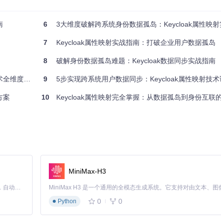
南
6
3大维度破解跨系统身份数据孤岛：Keycloak属性映
通过LDAP属性映射，可实现员工基础信息的全自动同步。
7
Keycloak属性映射实战指南：打破企业用户数据孤岛
8
破解身份数据孤岛难题：Keycloak数据同步实战指南
全维度实践
9
5步实现跨系统用户数据同步：Keycloak属性映射技
方案
10
Keycloak属性映射完全掌握：从数据孤岛到身份互联
MiniMax-H3
Claude Code 的开源替代方案。连接任意大模型，编辑代码，运行命令，自动验证 — 全自动执行。用 Rust 构建，极致性能。 ｜ An open-source alternative to Claude Code. Connect any LLM, edit code, run commands, and verify changes — autonomously. Built in Rust for speed. Get Started
0
0
Python