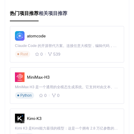
用户问题
：不同类型文档需要不同处理策略
热门项目推荐
相关项目推荐
技术方案
：文档分类预处理+动态模型选择
实际效果
：自动区分论文、教材、报表等8类文档，针对性优
化解析策略
与传统工具的本质区别
atomcode
特性
传统PDF工具
MinerU
Claude Code 的开源替代方案。连接任意大模型，编辑代码，运行命令，自动验证 — 全自动执行。用 Rust 构建，极致性能。 ｜ An open-source alternative to Claude Code. Connect any LLM, edit code, run commands, and verify changes — autonomously. Built in Rust for speed. Get Started
处理方式
基于文本提取
基于视觉理解
0
539
Rust
公式处理
转为图片或乱码
精确转为LaTeX
表格识别
简单文本分割
完整保留结构
多栏布局
内容错乱
智能重排恢复
MiniMax-H3
扩展性
功能固定
支持插件扩展
MiniMax H3 是一个通用的全模态生成系统。它支持对由文本、图像、视频和音频组成的多模态上下文进行统一理解，并能生成分辨率高达 2K、时长可达 15 秒的带原生立体声音频的视频。得益于面向任务泛化的系统设计，H3 在预训练阶段就已具备广泛的多模态上下文理解与生成能力，能够出色地执行复杂的多模态指令。
0
0
Python
场景化应用：从实验室到企业的实战案例
学术研究场景：张教授的70%时间节省方案
Kimi-K3
"以前处理一篇包含大量公式的物理学期刊论文，至少需要3小
时手动整理公式和图表。现在使用MinerU，同样的工作只需4
Kimi K3 是Kimi能力最强的模型：这是一个拥有 2.8 万亿参数的混合专家（MoE）模型，具备原生视觉理解能力，并支持 100 万 token 的上下文窗口。
0分钟就能完成，而且准确率几乎100%。" ——某高校物理系