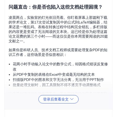
问题直击：你是否也陷入这些文档处理困境？
凌晨两点，实验室的灯光依旧亮着。你盯着屏幕上那篇刚下载
的学术论文，第17次尝试复制其中的公式到LaTeX编辑器，结
果还是一堆乱码。表格在转换过程中结构完全错乱，多栏排版
的内容更是变成了无法阅读的文本块。这已经是你为处理这篇
论文花费的第三个小时——而这仅仅是你本周需要阅读的20篇
文献之一。
如果你是科研人员、技术文档工程师或需要处理复杂PDF的知
识工作者，这些场景是否似曾相识：
花两小时手动输入论文中的数学公式，却因格式错误反复修
改
从PDF中复制的表格在Excel中变成毫无结构的文本
扫描版PDF中的图表和文字无法分离，无法用于PPT制作
批量处理文献时，因工具限制不得不逐页手动调整格式
这些看似琐碎的文档处理工作，正在悄悄吞噬你宝贵的研究和
创作时间。根据我们的调研，技术工作者平均每周有15-20小
登录后查看全文
时花费在PDF内容提取和格式转换上，占工作时间的35%以
上。