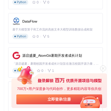
0
0
张教授
Python
失败经验
：早期尝试使用Adobe Acrobat和在线转换工具，公
式识别错误率超过30%，表格结构完全丢失，最终不得不放
弃。
DataFlow
解决方案
：
基于大模型算子和工作流的高效文本大模型训练数据合成框架
0
5
Python
# 使用学术模式解析论文，自动优化公式和图表识别
企业文档管理：某科技公司的技术手册自动化处理
源启盛夏_AtomGit暑期开发者成长计划
技术文档团队面临的挑战：每月需要更新50+产品手册，包含
大量技术规格表格和公式。传统流程需要多名工程师协作完
「源启盛夏」暑期校园开发者成长计划旨在激活校园开源力量，通过积分激励、认证扶持、资源倾斜等形式，引导高校组织和开发者完成「入驻 — 建项目 — 做贡献 — 获认证 — 得资源」的完整闭环。无论你是想带领社团入驻平台的组织者，还是希望用代码贡献证明自己的开发者，都能在这里找到属于你的成长路径。
成，错误率高且难以维护。
0
1
Markdown
失败经验
：尝试过Python脚本批量处理，但面对复杂布局时经
常出现内容错位，尤其是跨页表格和嵌套列表。
700万+用户深度参与代码创作，更多精彩内容等你共创
解决方案
：
py-xiaozhi
基于Python的Xiaozhi AI，适用于想要完整Xiaozhi体验而无需拥有专用硬件的用户。
立即登录/注册
# 企业级批量处理方案，保留文档样式和交叉引用
0
1
Python