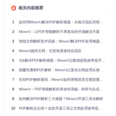
核心价值：MinerU如何重新定义PDF解析？
相关内容推荐
多模态智能解析：不止于"看到"，更在于"理解"
传统PDF工具就像戴着老花镜的读者——只能模糊地"看到"文
1
如何用MinerU解决PDF解析难题：从格式混乱到智能提取的完整方案
字，却无法真正"理解"文档结构。MinerU则完全不同，它采用
先进的视觉语言模型技术，能够像人类阅读一样识别文档的逻
2
MinerU：让PDF智能解析不再复杂的开源解决方案
辑结构。
3
智能文档解析技术实践：MinerU解决PDF处理难题的完整方案
图：MinerU处理包含多栏布局、数学公式和复杂图表的学术论
4
MinerU旋转文档：任意角度旋转自适应
文效果展示。绿色高亮区域为自动识别并转换为LaTeX的公
式，章节标题和分栏结构得到完整保留。
5
3步解决PDF解析难题：MinerU让数据提取效率提升80%的实战指南
技术优势三段式论证
6
颠覆性重构PDF解析：MinerU让复杂文档处理从痛点到解决方案的革命性突破
用户问题
：学术论文中的复杂数学公式无法准确转换为可编辑
格式
7
告别PDF解析困境：MinerU如何用视觉语言模型重构智能文档处理流程
技术方案
：集成Unimernet和PP-FormulaNet+M双模型架构
实际效果
：公式识别准确率达94.7%，支持超过200种数学符
8
MinerU：PDF智能解析的革命性突破 - 科研与企业用户的效率倍增器
号和复杂公式结构
9
如何解决PDF解析三大难题？MinerU开源工具全解析
用户问题
：跨页表格和不规则表格提取困难
技术方案
：基于SLANet+Unet的表格结构联合检测
10
PDF解析总出错？这款开源工具让文档处理效率提升300%
实际效果
：表格识别F1值达92.3%，支持合并单元格、斜线表
头等复杂表格