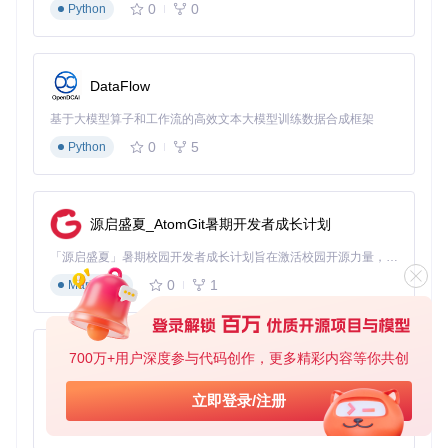
0
0
Python
台，与 Camunda Modeler 无缝集成，支持流程的部署和执
行。
bpmn.io
：一个开源的 BPMN、CMMN 和 DMN 建模工具
库，为 Camunda Modeler 提供了核心建模功能。
DataFlow
Zeebe
：一个分布式工作流引擎，支持大规模、高并发的业
务流程执行。
基于大模型算子和工作流的高效文本大模型训练数据合成框架
0
5
Python
通过这些生态项目，Camunda Modeler 不仅能够满足基本的
建模需求，还能支持更复杂的业务场景和大规模部署。
源启盛夏_AtomGit暑期开发者成长计划
camunda-modeler
下载源代码
「源启盛夏」暑期校园开发者成长计划旨在激活校园开源力量，通过积分激励、认证扶持、资源倾斜等形式，引导高校组织和开发者完成「入驻 — 建项目 — 做贡献 — 获认证 — 得资源」的完整闭环。无论你是想带领社团入驻平台的组织者，还是希望用代码贡献证明自己的开发者，都能在这里找到属于你的成长路径。
A modeling solution for BPMN, DMN, and Forms based on bpmn.io. As a companion tool to your favorite IDE it supports you in implementing solutions with Camunda.
0
1
Markdown
项目地址：
https://gitcode.com/gh_mirrors/ca/camunda-modeler
700万+用户深度参与代码创作，更多精彩内容等你共创
py-xiaozhi
基于Python的Xiaozhi AI，适用于想要完整Xiaozhi体验而无需拥有专用硬件的用户。
立即登录/注册
0
1
Python