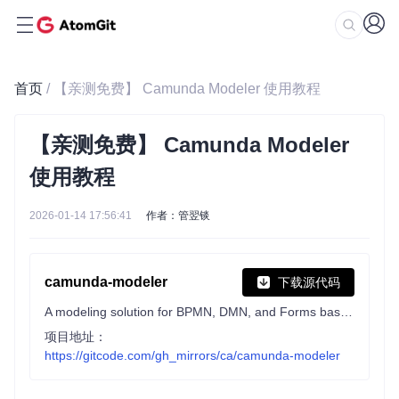
首页
/ 【亲测免费】 Camunda Modeler 使用教程
【亲测免费】 Camunda Modeler
使用教程
2026-01-14 17:56:41
作者：管翌锬
camunda-modeler
下载源代码
A modeling solution for BPMN, DMN, and Forms based on bpmn.io. As a companion tool to your favorite IDE it supports you in implementing solutions with Camunda.
项目地址：
https://gitcode.com/gh_mirrors/ca/camunda-modeler