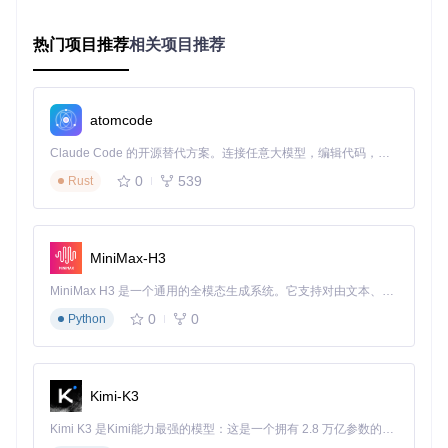
3. 应用案例和最佳实践
热门项目推荐
相关项目推荐
3.1 应用案例
Camunda Modeler 广泛应用于以下场景：
业务流程管理
：帮助企业设计和优化业务流程，提高效率。
atomcode
决策管理
：通过 DMN 决策表，自动化复杂的决策过程。
表单设计
：创建和编辑表单，用于流程中的数据收集和处
Claude Code 的开源替代方案。连接任意大模型，编辑代码，运行命令，自动验证 — 全自动执行。用 Rust 构建，极致性能。 ｜ An open-source alternative to Claude Code. Connect any LLM, edit code, run commands, and verify changes — autonomously. Built in Rust for speed. Get Started
理。
0
539
Rust
3.2 最佳实践
模块化设计
：将复杂的业务流程分解为多个模块，便于管理
和维护。
版本控制
：使用 Git 等版本控制系统管理模型文件，确保历
MiniMax-H3
史记录和协作。
自动化测试
：定期运行自动化测试，确保模型的正确性和稳
MiniMax H3 是一个通用的全模态生成系统。它支持对由文本、图像、视频和音频组成的多模态上下文进行统一理解，并能生成分辨率高达 2K、时长可达 15 秒的带原生立体声音频的视频。得益于面向任务泛化的系统设计，H3 在预训练阶段就已具备广泛的多模态上下文理解与生成能力，能够出色地执行复杂的多模态指令。
定性。
0
0
Python
4. 典型生态项目
Camunda Modeler 作为 Camunda 生态系统的一部分，与其
Kimi-K3
他项目紧密集成，提供了更强大的功能：
Kimi K3 是Kimi能力最强的模型：这是一个拥有 2.8 万亿参数的混合专家（MoE）模型，具备原生视觉理解能力，并支持 100 万 token 的上下文窗口。
Camunda Platform
：一个开源的工作流和决策自动化平