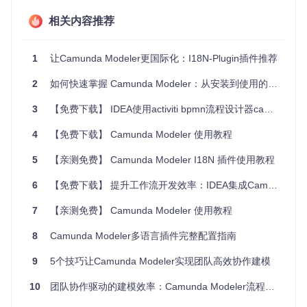
进入项目目录：
相关内容推荐
cd
1
让Camunda Modeler更国际化：I18N-Plugin插件推荐
安装依赖：
2
如何快速掌握 Camunda Modeler：从安装到使用的完整指南 🚀
3
【免费下载】 IDEA使用activiti bpmn流程设计器camunda-modeler
4
【免费下载】 Camunda Modeler 使用教程
运行应用程序：
5
【亲测免费】 Camunda Modeler I18N 插件使用教程
6
【免费下载】 提升工作流开发效率：IDEA集成Camunda Modeler指南
2.3 构建应用程序
7
【亲测免费】 Camunda Modeler 使用教程
如果您需要构建应用程序以进行分发，可以使用以下命令：
8
Camunda Modeler多语言插件完整配置指南
9
5个技巧让Camunda Modeler实现团队高效协作建模
构建完成后，生成的文件将位于
dist
目录中。
10
团队协作驱动的建模效率：Camunda Modeler流程同步实践指南