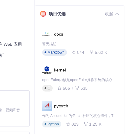
项目优选
收起
docs
 Web 应用
暂无描述
844
5.62 K
Markdown
分析
kernel
openEuler内核是openEuler操作系统的核心，既是系统性能与稳定性的基石，也是连接处理器、设备与服务的桥梁。
506
535
C
pytorch
MiniMax H3 是一个通用的全模态生成系统。它支持对由文本、图像、视频和音频组成的多模态上下文进行统一理解，并能生成分辨率高达 2K、时长可达 15 秒的带原生立体声音频的视频。得益于面向任务泛化的系统设计，H3 在预训练阶段就已具备广泛的多模态上下文理解与生成能力，能够出色地执行复杂的多模态指令。
作为 Ascend for PyTorch 社区的核心组件，TorchNPU 是昇腾专为 PyTorch 打造的深度学习适配插件，使 PyTorch 框架能够直接调用昇腾 NPU，为开发者提供昇腾 AI 处理器的超强算力。
829
1.25 K
Python