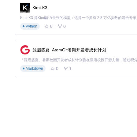
Kimi-K3
0
0
Python
源启盛夏_AtomGit暑期开发者成长计划
0
1
Markdown