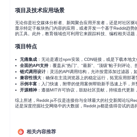
项目及技术应用场景
无论你是社交媒体分析者、新闻聚合应用开发者，还是对社区驱动的
显示特定子板块热门内容的应用，或者开发一个基于Reddit趋势
的工具。此外，教育领域也可利用它来跟踪科技、编程相关话题
项目特点
无痛集成
：无论是通过npm安装，CDN链接，或是下载本地文件，
全面的API支持
：覆盖从“热门”、“最新”、“顶级”帖子到评论、
链式调用设计
：灵活的API调用结构，允许按需添加过滤器，
兼容性强大
：确保在主流浏览器上的稳定运行，拓宽应用部署
示例丰富
：入门快速，附带的使用案例帮助新手迅速上手，并
开源精神
：遵循MIT许可协议，鼓励社区贡献，持续迭代更新
综上所述，Reddit.js不仅是连接你与全球最大的社交新闻论
还是深度挖掘社交网络中的大数据，Reddit.js都是值得尝试的
相关内容推荐