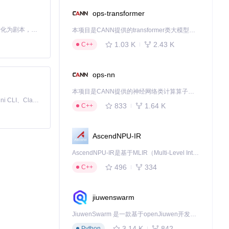
ops-transformer
Toonflow 是一款 AI 短剧漫剧工具，能够利用 AI 技术将小说自动转化为剧本，并结合 AI 生成的图片和视频，实现高效的短剧创作。借助 Toonflow，可以轻松完成从文字到影像的全流程，让短剧制作变得更加智能与便捷。
本项目是CANN提供的transformer类大模型算子库，实现网络在NPU上加速计算。
1.03 K
2.43 K
C++
ops-nn
本项目是CANN提供的神经网络类计算算子库，实现网络在NPU上加速计算。
免费、本地、开源的 24/7 全天候 Cowork 应用，以及适用于 Gemini CLI、Claude Code、Codex、OpenCode、Qwen Code、Goose CLI、Auggie 等的 OpenClaw | 🌟 喜欢就点star吧
833
1.64 K
C++
AscendNPU-IR
AscendNPU-IR是基于MLIR（Multi-Level Intermediate Representation）构建的，面向昇腾亲和算子编译时使用的中间表示，提供昇腾完备表达能力，通过编译优化提升昇腾AI处理器计算效率，支持通过生态框架使能昇腾AI处理器与深度调优
496
334
C++
jiuwenswarm
JiuwenSwarm 是一款基于openJiuwen开发的智能AI Agent，它能够将大语言模型的强大能力，通过你日常使用的各类通讯应用，直接延伸至你的指尖。
3.14 K
842
Python