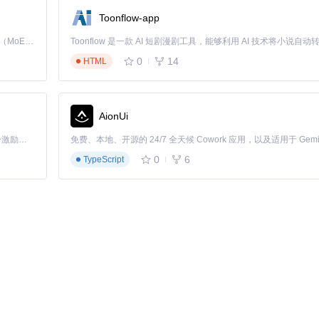
Toonflow-app
Kimi K3 是Kimi能力最强的模型：这是一个拥有 2.8 万亿参数的混合专家（MoE）模型，具备原生视觉理解能力，并支持 100 万 token 的上下文窗口。
0
14
HTML
AionUi
「源启盛夏」暑期校园开发者成长计划旨在激活校园开源力量，通过积分激励、认证扶持、资源倾斜等形式，引导高校组织和开发者完成「入驻 — 建项目 — 做贡献 — 获认证 — 得资源」的完整闭环。无论你是想带领社团入驻平台的组织者，还是希望用代码贡献证明自己的开发者，都能在这里找到属于你的成长路径。
0
6
TypeScript