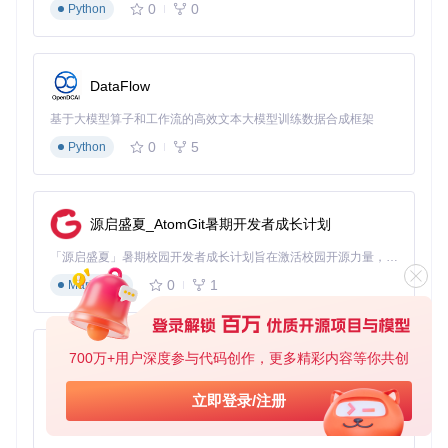
0
0
Python
DataFlow
基于大模型算子和工作流的高效文本大模型训练数据合成框架
0
5
Python
源启盛夏_AtomGit暑期开发者成长计划
「源启盛夏」暑期校园开发者成长计划旨在激活校园开源力量，通过积分激励、认证扶持、资源倾斜等形式，引导高校组织和开发者完成「入驻 — 建项目 — 做贡献 — 获认证 — 得资源」的完整闭环。无论你是想带领社团入驻平台的组织者，还是希望用代码贡献证明自己的开发者，都能在这里找到属于你的成长路径。
0
1
Markdown
700万+用户深度参与代码创作，更多精彩内容等你共创
py-xiaozhi
基于Python的Xiaozhi AI，适用于想要完整Xiaozhi体验而无需拥有专用硬件的用户。
立即登录/注册
0
1
Python