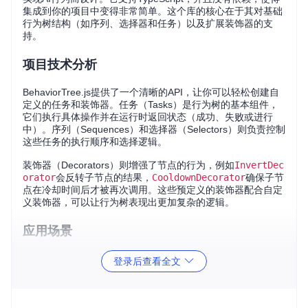
集成到你的项目中变得非常简单。这个库的核心在于其对基础
行为树结构（如序列、选择器和任务）以及扩展装饰器的支
持。
项目技术分析
BehaviorTree.js提供了一个清晰的API，让你可以轻松创建自
定义的任务和装饰器。任务（Tasks）是行为树的基本组件，
它们执行具体操作并在运行时返回状态（成功、失败或进行
中）。序列（Sequences）和选择器（Selectors）则负责控制
这些任务的执行顺序和选择逻辑。
装饰器（Decorators）则增强了节点的行为，例如
InvertDec
orator
会反转子节点的结果，
CooldownDecorator
确保子节
点在冷却时间后才被再次调用。这些预定义的装饰器配合自定
义装饰器，可以让行为树表现出更加复杂的逻辑。
应用场景
BehaviorTree.js适用于多种应用场景：
登录后查看全文
游戏中的非玩家角色（NPCs）行为控制，使其能做出多样
化的决策。