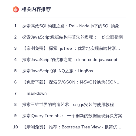
智能体的动态行为规划，比如机器人路径规划或者自动驾
驶系统。
相关内容推荐
复杂系统的状态管理，通过行为树来处理多步骤的工作流
程。
1
探索高效SQL构建之路：Rel - Node.js下的SQL抽象语法树管理器
项目特点
2
探索JavaScript数据结构与算法的奥秘：一份全面指南
易用性
：简单的API和示例代码，即使对于初学者也易于理
3
【亲测免费】 探索 `jsTree`：优雅地实现前端树形数据可视化
解和使用。
可扩展性
：支持自定义任务和装饰器，使你能按照需求定制
4
探索JavaScript的优雅之道：clean-code-javascript指南
行为树。
无依赖
：零外部依赖，便于集成到任何JavaScript项目中。
5
探索JavaScript的LINQ之旅：LinqBox
TypeScript支持
：提供了对TypeScript的支持，提升代码质
量与可维护性。
6
【免费下载】 探索SVGSON：将SVG转换为JSON的优雅工具
JSON导入
：可以通过JSON文件导入行为树定义，方便共
7
```markdown
享和调试。
调试友好
：提供了 introspection 功能，有助于调试和理解
8
探索三维世界的构造艺术：csg.js安装与使用教程
复杂的行为树。
9
探索jQuery Treetable：一个创新的数据呈现解决方案
开始使用
10
【亲测免费】 推荐：Bootstrap Tree View - 极简优雅的树形视图组件
要开始使用BehaviorTree.js，你可以通过npm或yarn安装，然