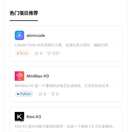
后根据提供的示例快速上手。不管是ES模块还是CommonJS
环境，都有相应的使用方式。行为树的构造和实例化都非常直
观，让你可以专注于实现智能体的具体行为逻辑。
热门项目推荐
总的来说，BehaviorTree.js是一个强大而又灵活的工具，无论
你是游戏开发者，还是希望在其他领域应用行为树，都值得你
尝试。立即加入，让你的程序智能更上一层楼！
atomcode
Claude Code 的开源替代方案。连接任意大模型，编辑代码，运行命令，自动验证 — 全自动执行。用 Rust 构建，极致性能。 ｜ An open-source alternative to Claude Code. Connect any LLM, edit code, run commands, and verify changes — autonomously. Built in Rust for speed. Get Started
0
537
Rust
MiniMax-H3
MiniMax H3 是一个通用的全模态生成系统。它支持对由文本、图像、视频和音频组成的多模态上下文进行统一理解，并能生成分辨率高达 2K、时长可达 15 秒的带原生立体声音频的视频。得益于面向任务泛化的系统设计，H3 在预训练阶段就已具备广泛的多模态上下文理解与生成能力，能够出色地执行复杂的多模态指令。
0
0
Python
Kimi-K3
Kimi K3 是Kimi能力最强的模型：这是一个拥有 2.8 万亿参数的混合专家（MoE）模型，具备原生视觉理解能力，并支持 100 万 token 的上下文窗口。